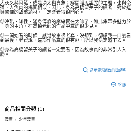
犬夜叉與阿籬，或是湧太與真魚；解開貓鬼詛咒的主題，也與奈
落、人魚肉的構圖相似，因此，身為高橋留美子的讀者，對於這
類驚悚的故事題材，一定會看得很開心。
◎冷酷、知性、滿身傷痕的摩緒實在太帥了，如此集眾多魅力於
一身的主角，在高橋老師的作品中真的很少見。
◎一開始看的時候，感覺故事很老套，沒想到，卻讓我一口氣看
到最後。老實說，這部作品真的很有趣，所以我決定追下去。
◎身為高橋留美子的讀者一定要看，因為故事真的非常引人入
勝。
顯示電腦版詳細說明
客服
商品相關分類 (1)
漫畫
少年漫畫