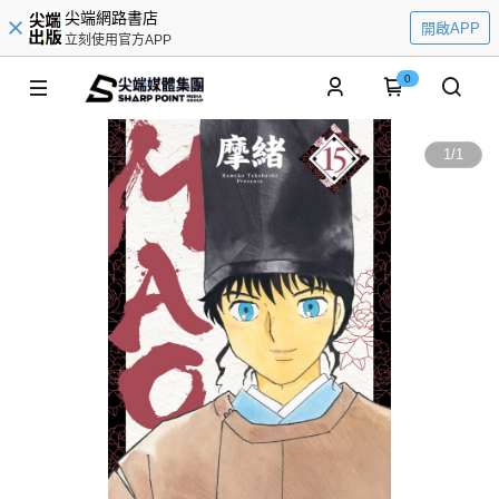
尖端網路書店
開啟APP
立刻使用官方APP
0
1
/
1