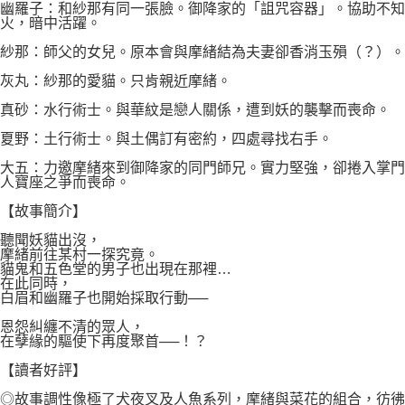
幽羅子：和紗那有同一張臉。御降家的「詛咒容器」。協助不知
火，暗中活躍。
紗那：師父的女兒。原本會與摩緒結為夫妻卻香消玉殞（？）。
灰丸：紗那的愛貓。只肯親近摩緒。
真砂：水行術士。與華紋是戀人關係，遭到妖的襲擊而喪命。
夏野：土行術士。與土偶訂有密約，四處尋找右手。
大五：力邀摩緒來到御降家的同門師兄。實力堅強，卻捲入掌門
人寶座之爭而喪命。
【故事簡介】
聽聞妖貓出沒，
摩緒前往某村一探究竟。
貓鬼和五色堂的男子也出現在那裡…
在此同時，
白眉和幽羅子也開始採取行動──
恩怨糾纏不清的眾人，
在孽緣的驅使下再度聚首──！？
【讀者好評】
◎故事調性像極了犬夜叉及人魚系列，摩緒與菜花的組合，彷彿