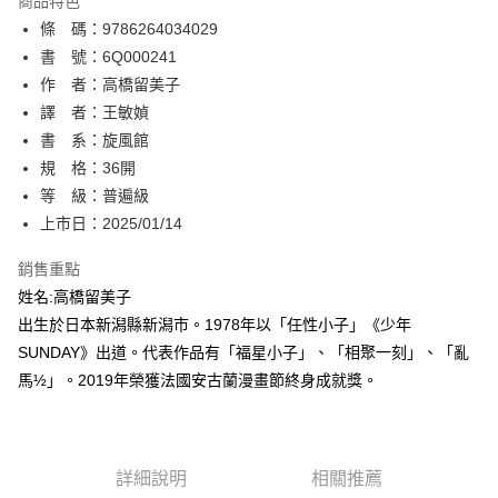
商品特色
相關說明
條 碼：9786264034029
【關於「AFTEE先享後付」】
ATM付款
AFTEE先享後付是「在收到商品之後才付款」的支付方式。 讓您購物簡單
書 號：6Q000241
便利好安心！
作 者：高橋留美子
１．簡單：不需註冊會員、不需綁卡、不需儲值。
運送方式
譯 者：王敏媜
２．便利：只要手機號碼，簡訊認證，即可結帳。
３．安心：先確認商品／服務後，再付款。
書 系：旋風館
全家取貨付款
規 格：36開
每筆NT$80，滿NT$500(含以上)免運費
【「AFTEE先享後付」結帳流程】
１．於結帳方式選擇「AFTEE先享後付」後，將跳轉至「AFTEE先享後付」
等 級：普遍級
付款後全家取貨
結帳頁面，進行簡訊認證並確認金額後，即可完成結帳。
上市日：2025/01/14
２．訂單成立數日內，您將收到繳費通知簡訊。
每筆NT$80，滿NT$500(含以上)免運費
３．收到繳費通知簡訊後14天內，點擊此簡訊中的連結，可透過四大超商／
銷售重點
ATM／網路銀行／等多元方式進行付款，方視為交易完成。
萊爾富取貨付款
※ 請注意：結帳手續完成當下不需立刻繳費，但若您需要取消訂單，請聯絡
姓名:高橋留美子
每筆NT$80，滿NT$500(含以上)免運費
購買商品的店家。未經商家同意取消之訂單仍視為有效，需透過AFTEE先享
出生於日本新潟縣新潟市。1978年以「任性小子」《少年
後付繳納相關費用。
SUNDAY》出道。代表作品有「福星小子」、「相聚一刻」、「亂
付款後萊爾富取貨
※ 交易是否成功請以「AFTEE先享後付 」之結帳頁面顯示為準，若有關於
是否繳費成功／繳費後需取消欲退款等相關疑問，請聯繫「AFTEE先享後付
馬½」。2019年榮獲法國安古蘭漫畫節終身成就獎。
每筆NT$80，滿NT$500(含以上)免運費
客戶支援中心」
https://netprotections.freshdesk.com/support/home
7-11取貨付款
【注意事項】
１．透過由恩沛科技股份有限公司提供之「AFTEE先享後付」服務完成之交
每筆NT$80，滿NT$500(含以上)免運費
易，需依本服務之必要範圍內提供個人資料，並將交易相關給付款項請求債
詳細說明
相關推薦
權轉讓予恩沛科技股份有限公司。