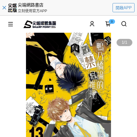
尖端網路書店
開啟APP
立刻使用官方APP
0
1
/
1