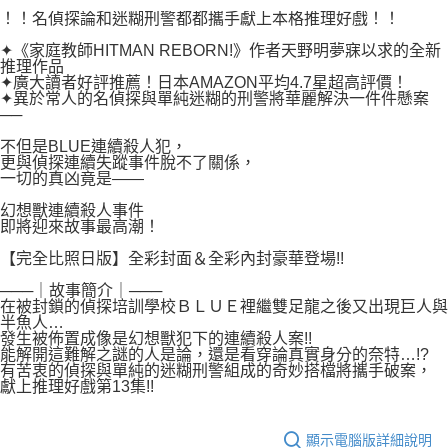
付款後7-11取貨
２．關於個人資料處理事宜，請瀏覽以下網址：
！！名偵探論和迷糊刑警都都攜手獻上本格推理好戲！！
每筆NT$80，滿NT$500(含以上)免運費
https://aftee.tw/terms/#terms3
✦《家庭教師HITMAN REBORN!》作者天野明夢寐以求的全新
３．未成年的使用者請事先徵得法定代理人或監護人之同意方可使用
宅配
推理作品
「AFTEE先享後付」，若未經同意申辦者引起之損失，本公司不負相關責
✦廣大讀者好評推薦！日本AMAZON平均4.7星超高評價！
任。
每筆NT$100，滿NT$800(含以上)免運費
✦異於常人的名偵探與單純迷糊的刑警將華麗解決一件件懸案
４．使用「AFTEE先享後付」時，將依據個別帳號之用戶狀況，依本公司即
──
時審查核予不同之上限額度；若仍有額度不足之情形，本公司將視審查結果
國家/地區配送
查看運費
請求用戶進行身份認證。
不但是BLUE連續殺人犯，
５．嚴禁一人註冊多個帳號或使用他人資訊註冊。若發現惡意使用之情形，
更與偵探連續失蹤事件脫不了關係，
一切的真凶竟是——
恩沛科技股份有限公司將有權停止該用戶之使用額度並採取法律行動。
幻想獸連續殺人事件
即將迎來故事最高潮！
【完全比照日版】全彩封面＆全彩內封豪華登場!!
───｜故事簡介｜───
在被封鎖的偵探培訓學校ＢＬＵＥ裡繼雙足龍之後又出現巨人與
半魚人…
發生被佈置成像是幻想獸犯下的連續殺人案!!
能解開這難解之謎的人是論，還是看穿論真實身分的奈特…!?
有苦衷的偵探與單純的迷糊刑警組成的奇妙搭檔將攜手破案，
獻上推理好戲第13集!!
顯示電腦版詳細說明