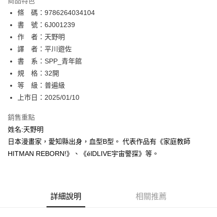
商品特色
相關說明
條 碼：9786264034104
【關於「AFTEE先享後付」】
ATM付款
AFTEE先享後付是「在收到商品之後才付款」的支付方式。 讓您購物簡單
書 號：6J001239
便利好安心！
作 者：天野明
１．簡單：不需註冊會員、不需綁卡、不需儲值。
運送方式
譯 者：平川遊佐
２．便利：只要手機號碼，簡訊認證，即可結帳。
３．安心：先確認商品／服務後，再付款。
書 系：SPP_青年館
全家取貨付款
規 格：32開
每筆NT$80，滿NT$500(含以上)免運費
【「AFTEE先享後付」結帳流程】
１．於結帳方式選擇「AFTEE先享後付」後，將跳轉至「AFTEE先享後付」
等 級：普遍級
付款後全家取貨
結帳頁面，進行簡訊認證並確認金額後，即可完成結帳。
上市日：2025/01/10
２．訂單成立數日內，您將收到繳費通知簡訊。
每筆NT$80，滿NT$500(含以上)免運費
３．收到繳費通知簡訊後14天內，點擊此簡訊中的連結，可透過四大超商／
銷售重點
ATM／網路銀行／等多元方式進行付款，方視為交易完成。
萊爾富取貨付款
※ 請注意：結帳手續完成當下不需立刻繳費，但若您需要取消訂單，請聯絡
姓名:天野明
每筆NT$80，滿NT$500(含以上)免運費
購買商品的店家。未經商家同意取消之訂單仍視為有效，需透過AFTEE先享
日本漫畫家，愛知縣出身，血型B型。 代表作品有《家庭教師
後付繳納相關費用。
HITMAN REBORN!》、《élDLIVE宇宙警探》等。
付款後萊爾富取貨
※ 交易是否成功請以「AFTEE先享後付 」之結帳頁面顯示為準，若有關於
是否繳費成功／繳費後需取消欲退款等相關疑問，請聯繫「AFTEE先享後付
每筆NT$80，滿NT$500(含以上)免運費
客戶支援中心」
https://netprotections.freshdesk.com/support/home
7-11取貨付款
【注意事項】
詳細說明
相關推薦
１．透過由恩沛科技股份有限公司提供之「AFTEE先享後付」服務完成之交
每筆NT$80，滿NT$500(含以上)免運費
易，需依本服務之必要範圍內提供個人資料，並將交易相關給付款項請求債
權轉讓予恩沛科技股份有限公司。