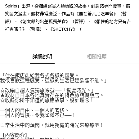
付款後7-11取貨
２．關於個人資料處理事宜，請瀏覽以下網址：
Spirits」出道。從描繪寫實人類樣貌的故事，到鐘錶專門漫畫、搞
每筆NT$80，滿NT$500(含以上)免運費
https://aftee.tw/terms/#terms3
笑圖文漫畫，題材非常廣泛。作品有《要在蒂凡尼吃早餐》（暫
３．未成年的使用者請事先徵得法定代理人或監護人之同意方可使用
宅配
譯）、《創太郎的出差孤獨美食》（暫譯）、《想住的地方只有吉
「AFTEE先享後付」，若未經同意申辦者引起之損失，本公司不負相關責
任。
每筆NT$100，滿NT$800(含以上)免運費
祥寺嗎？》（暫譯）、《SKETCHY》（
４．使用「AFTEE先享後付」時，將依據個別帳號之用戶狀況，依本公司即
時審查核予不同之上限額度；若仍有額度不足之情形，本公司將視審查結果
國家/地區配送
查看運費
請求用戶進行身份認證。
５．嚴禁一人註冊多個帳號或使用他人資訊註冊。若發現惡意使用之情形，
恩沛科技股份有限公司將有權停止該用戶之使用額度並採取法律行動。
詳細說明
相關推薦
「住在飯店能給我各式各樣的感受。
我很喜歡這種感受，這樣的生活已經欲罷不能。」
☆改編自超人氣獨旅帳號──「獨處時光。」
★取材自日本各地真實存在的特色旅館與飯店。
☆收錄你所不知道的旅館故事、設計理念！
一個人的自由、一個人的奢侈、
一個人的冒險⋯令我雀躍不已──！
日常生活中的煩悶，就用獨處的時光來療癒吧！
【內容簡介】