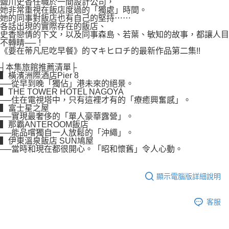
鹽川史香任職於一間設計公司，
她非常重視在飯店度過的「獨處」時間。
她的同事對飯店也有自己的堅持⋯⋯
各話出現的實際存在的飯店、
史香戀情的下文，以及同事森島、若葉、敏知的故事，都讓人目
不轉睛──！
《要在蒂凡尼吃早餐》的マキヒロチ的最新作品第二集!!
┤本集旅館推薦清單├
▍橫濱洲際酒店Pier 8
──從早到晚「獨佔」港未來的絕景。
▍THE TOWER HOTEL NAGOYA
──住在電視塔中，只有這裡才有的「療癒興奮感」。
▍富士星之屋
──實現最奢侈的「單人豪華露營」。
▍那霸ANTEROOM飯店
──能品嚐獨自一人放鬆的「沖繩」。
▍伊東溫泉飯店 SUN鳩屋
──當時和現在都很開心。「昭和懷舊」令人心動。
顯示電腦版詳細說明
客服