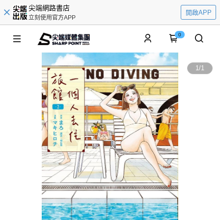
尖端網路書店
開啟APP
立刻使用官方APP
0
1
/
1