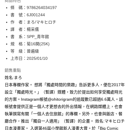
商品特色
相關說明
條 碼：9786264034197
【關於「AFTEE先享後付」】
ATM付款
AFTEE先享後付是「在收到商品之後才付款」的支付方式。 讓您購物簡單
書 號：6J001244
便利好安心！
作 者：まろ/マキヒロチ
１．簡單：不需註冊會員、不需綁卡、不需儲值。
運送方式
譯 者：楊采儒
２．便利：只要手機號碼，簡訊認證，即可結帳。
３．安心：先確認商品／服務後，再付款。
書 系：SPP_青年館
全家取貨付款
規 格：菊16開(25K)
每筆NT$80，滿NT$500(含以上)免運費
【「AFTEE先享後付」結帳流程】
１．於結帳方式選擇「AFTEE先享後付」後，將跳轉至「AFTEE先享後付」
等 級：普遍級
付款後全家取貨
結帳頁面，進行簡訊認證並確認金額後，即可完成結帳。
上市日：2025/01/10
２．訂單成立數日內，您將收到繳費通知簡訊。
每筆NT$80，滿NT$500(含以上)免運費
３．收到繳費通知簡訊後14天內，點擊此簡訊中的連結，可透過四大超商／
銷售重點
ATM／網路銀行／等多元方式進行付款，方視為交易完成。
萊爾富取貨付款
※ 請注意：結帳手續完成當下不需立刻繳費，但若您需要取消訂單，請聯絡
姓名:まろ
每筆NT$80，滿NT$500(含以上)免運費
購買商品的店家。未經商家同意取消之訂單仍視為有效，需透過AFTEE先享
日本專欄作家。 想將「獨處時間的樂趣」告訴更多人，便在2017年
後付繳納相關費用。
設立「獨處時光。」（暫譯）媒體，致力於提出如何享受獨處時光
付款後萊爾富取貨
※ 交易是否成功請以「AFTEE先享後付 」之結帳頁面顯示為準，若有關於
是否繳費成功／繳費後需取消欲退款等相關疑問，請聯繫「AFTEE先享後付
的方案。Instagram帳號@ohitorigram的追蹤數已超過6.6萬人。該
每筆NT$80，滿NT$500(含以上)免運費
客戶支援中心」
https://netprotections.freshdesk.com/support/home
帳號會提供正是一個人才更想去的外出情報，在網路媒體上，也會
7-11取貨付款
執筆撰寫有關「一個人去住旅館」的專欄。另外，也會與飯店、餐
【注意事項】
１．透過由恩沛科技股份有限公司提供之「AFTEE先享後付」服務完成之交
每筆NT$80，滿NT$500(含以上)免運費
廳合作，推出「獨自一人適用」（暫譯）的企畫。 姓名:マキヒロチ
易，需依本服務之必要範圍內提供個人資料，並將交易相關給付款項請求債
日本漫畫家。 入選第46屆小學館新人漫畫大賞。於「Big Comic
權轉讓予恩沛科技股份有限公司。