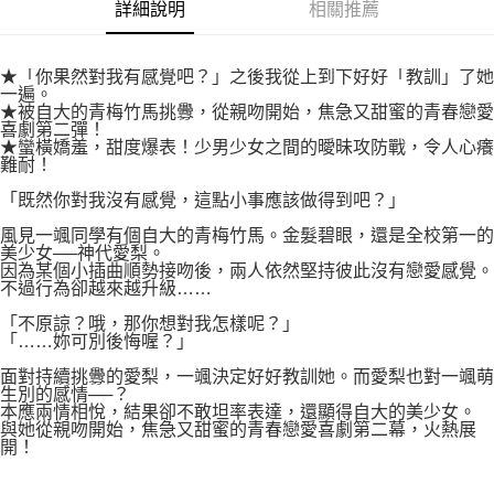
易，需依本服務之必要範圍內提供個人資料，並將交易相關給付款項請求債
詳細說明
相關推薦
權轉讓予恩沛科技股份有限公司。
付款後7-11取貨
２．關於個人資料處理事宜，請瀏覽以下網址：
每筆NT$80，滿NT$500(含以上)免運費
https://aftee.tw/terms/#terms3
★「你果然對我有感覺吧？」之後我從上到下好好「教訓」了她
３．未成年的使用者請事先徵得法定代理人或監護人之同意方可使用
一遍。
宅配
「AFTEE先享後付」，若未經同意申辦者引起之損失，本公司不負相關責
★被自大的青梅竹馬挑釁，從親吻開始，焦急又甜蜜的青春戀愛
任。
喜劇第二彈！
每筆NT$100，滿NT$800(含以上)免運費
４．使用「AFTEE先享後付」時，將依據個別帳號之用戶狀況，依本公司即
★蠻橫嬌羞，甜度爆表！少男少女之間的曖昧攻防戰，令人心癢
難耐！
時審查核予不同之上限額度；若仍有額度不足之情形，本公司將視審查結果
國家/地區配送
查看運費
請求用戶進行身份認證。
「既然你對我沒有感覺，這點小事應該做得到吧？」
５．嚴禁一人註冊多個帳號或使用他人資訊註冊。若發現惡意使用之情形，
恩沛科技股份有限公司將有權停止該用戶之使用額度並採取法律行動。
風見一颯同學有個自大的青梅竹馬。金髮碧眼，還是全校第一的
美少女──神代愛梨。
因為某個小插曲順勢接吻後，兩人依然堅持彼此沒有戀愛感覺。
不過行為卻越來越升級……
「不原諒？哦，那你想對我怎樣呢？」
「……妳可別後悔喔？」
面對持續挑釁的愛梨，一颯決定好好教訓她。而愛梨也對一颯萌
生別的感情──？
本應兩情相悅，結果卻不敢坦率表達，還顯得自大的美少女。
與她從親吻開始，焦急又甜蜜的青春戀愛喜劇第二幕，火熱展
開！