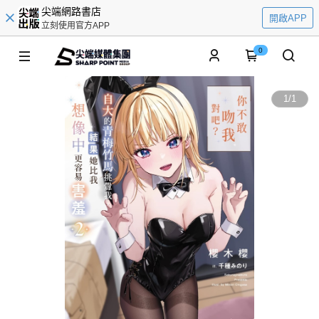
尖端網路書店
開啟APP
立刻使用官方APP
0
1
/
1