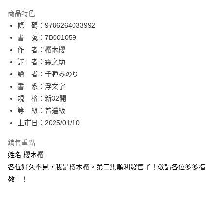
AFTEE先享後付
商品特色
相關說明
條 碼：9786264033992
【關於「AFTEE先享後付」】
ATM付款
AFTEE先享後付是「在收到商品之後才付款」的支付方式。 讓您購物簡單
書 號：7B001059
便利好安心！
作 者：櫻木櫻
１．簡單：不需註冊會員、不需綁卡、不需儲值。
運送方式
譯 者：霖之助
２．便利：只要手機號碼，簡訊認證，即可結帳。
３．安心：先確認商品／服務後，再付款。
繪 者：千種みのり
全家取貨付款
書 系：浮文字
每筆NT$80，滿NT$500(含以上)免運費
【「AFTEE先享後付」結帳流程】
１．於結帳方式選擇「AFTEE先享後付」後，將跳轉至「AFTEE先享後付」
規 格：新32開
付款後全家取貨
結帳頁面，進行簡訊認證並確認金額後，即可完成結帳。
等 級：普遍級
２．訂單成立數日內，您將收到繳費通知簡訊。
每筆NT$80，滿NT$500(含以上)免運費
上市日：2025/01/10
３．收到繳費通知簡訊後14天內，點擊此簡訊中的連結，可透過四大超商／
ATM／網路銀行／等多元方式進行付款，方視為交易完成。
萊爾富取貨付款
※ 請注意：結帳手續完成當下不需立刻繳費，但若您需要取消訂單，請聯絡
銷售重點
每筆NT$80，滿NT$500(含以上)免運費
購買商品的店家。未經商家同意取消之訂單仍視為有效，需透過AFTEE先享
姓名:櫻木櫻
後付繳納相關費用。
各位好久不見，我是櫻木櫻。第二集順利發售了！敬請各位多多指
付款後萊爾富取貨
※ 交易是否成功請以「AFTEE先享後付 」之結帳頁面顯示為準，若有關於
是否繳費成功／繳費後需取消欲退款等相關疑問，請聯繫「AFTEE先享後付
教！！
每筆NT$80，滿NT$500(含以上)免運費
客戶支援中心」
https://netprotections.freshdesk.com/support/home
7-11取貨付款
【注意事項】
１．透過由恩沛科技股份有限公司提供之「AFTEE先享後付」服務完成之交
每筆NT$80，滿NT$500(含以上)免運費