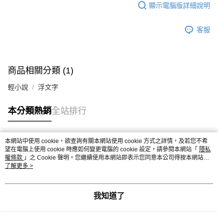
顯示電腦版詳細說明
客服
商品相關分類 (1)
輕小說
浮文字
本分類熱銷
全站排行
本網站中使用 cookie，欲查詢有關本網站使用 cookie 方式之詳情，及若您不希
熱門標籤
望在電腦上使用 cookie 時應如何變更電腦的 cookie 設定，請參閱本網站「
隱私
權條款
」之 Cookie 聲明。您繼續使用本網站即表示您同意本公司得按本網站使
用條款之 Cookie 聲明使用 cookie。
了解更多 >
我知道了