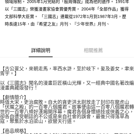
２．關於個人資料處理事宜，請瀏覽以下網址：
領域限制。 2005年1月完結的「殷周傳說」成為他的遺作。 1991年
每筆NT$80，滿NT$500(含以上)免運費
https://aftee.tw/terms/#terms3
以「三國志」榮獲漫畫家協會賞優秀賞， 2004年「全部作品」獲得
３．未成年的使用者請事先徵得法定代理人或監護人之同意方可使用
宅配
文部科學大臣賞。 「三國志」連載從1972年1月到1987年3月，歷
「AFTEE先享後付」，若未經同意申辦者引起之損失，本公司不負相關責
任。
每筆NT$100，滿NT$800(含以上)免運費
時長達15年，由『希望之友』月刊、『少年世界』月刊、
４．使用「AFTEE先享後付」時，將依據個別帳號之用戶狀況，依本公司即
時審查核予不同之上限額度；若仍有額度不足之情形，本公司將視審查結果
國家/地區配送
查看運費
請求用戶進行身份認證。
５．嚴禁一人註冊多個帳號或使用他人資訊註冊。若發現惡意使用之情形，
恩沛科技股份有限公司將有權停止該用戶之使用額度並採取法律行動。
詳細說明
相關推薦
【古公亶父，來朝走馬，率西水滸，至於岐下。爰及姜女，聿來
胥宇。】
以《三國志》聞名的漫畫巨匠橫山光輝，又一經典中國名著改編
漫畫典藏版發行！
【劇情簡介】
時值大宋，吏治腐敗。自大的貪吏洪太尉放走了封印在龍虎山
「伏魔之殿」的一百零八個魔君。故事便由這一百零八個魔君轉
世的一百零八條好漢揭開序幕。魔君各個身懷絕技或俠義之心，
卻各自遭受朝廷的不公或是來自社會的誤會，最後只得落草為
寇，聚集於水泊梁山，欲替天行道。
【商品規格】