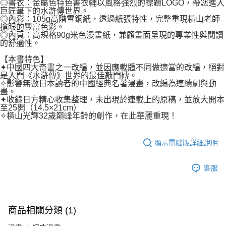
◎書衣：金屬色特色書衣輔以風格強烈的標題LOGO，帶您進入
巨匠筆下的水滸傳世界。
◎內彩：105g高階雪銅紙，透過紙張特性，完整重現橫山老師
搶眼的豐富色彩。
◎內頁：高規格90g米色漫畫紙，兼顧畫面呈現的專業性與閱讀
的舒適性。
【本書特色】
✦中國四大奇書之一改編，並因應載體不同做適當的改編，絕對
是入門《水滸傳》世界的最佳敲門磚。
✧影響無數日本讀者的中國經典名著漫畫，改編為連續劇與動
畫。
✦收錄日方精心收集整理，未出現於連載上的原稿，並放大開本
至25開（14.5×21cm）
✧橫山光輝32歲巔峰年齡的創作，在此華麗重現！
顯示電腦版詳細說明
客服
商品相關分類 (1)