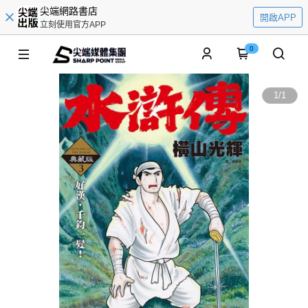
尖端網路書店
開啟APP
立刻使用官方APP
0
1
/
1