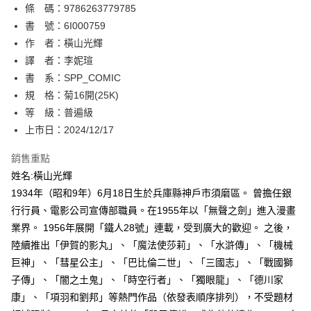
條 碼：9786263779785
【關於「AFTEE先享後付」】
ATM付款
AFTEE先享後付是「在收到商品之後才付款」的支付方式。 讓您購物簡單
書 號：6I000759
便利好安心！
作 者：橫山光輝
１．簡單：不需註冊會員、不需綁卡、不需儲值。
運送方式
譯 者：李妮瑄
２．便利：只要手機號碼，簡訊認證，即可結帳。
３．安心：先確認商品／服務後，再付款。
書 系：SPP_COMIC
全家取貨付款
規 格：菊16開(25K)
每筆NT$80，滿NT$500(含以上)免運費
【「AFTEE先享後付」結帳流程】
１．於結帳方式選擇「AFTEE先享後付」後，將跳轉至「AFTEE先享後付」
等 級：普遍級
付款後全家取貨
結帳頁面，進行簡訊認證並確認金額後，即可完成結帳。
上市日：2024/12/17
２．訂單成立數日內，您將收到繳費通知簡訊。
每筆NT$80，滿NT$500(含以上)免運費
３．收到繳費通知簡訊後14天內，點擊此簡訊中的連結，可透過四大超商／
銷售重點
ATM／網路銀行／等多元方式進行付款，方視為交易完成。
萊爾富取貨付款
※ 請注意：結帳手續完成當下不需立刻繳費，但若您需要取消訂單，請聯絡
姓名:橫山光輝
每筆NT$80，滿NT$500(含以上)免運費
購買商品的店家。未經商家同意取消之訂單仍視為有效，需透過AFTEE先享
1934年（昭和9年）6月18日生於兵庫縣神戶市須磨區。 曾擔任銀
後付繳納相關費用。
行行員、電影公司宣傳部職員。在1955年以「無聲之劍」進入漫畫
付款後萊爾富取貨
※ 交易是否成功請以「AFTEE先享後付 」之結帳頁面顯示為準，若有關於
是否繳費成功／繳費後需取消欲退款等相關疑問，請聯繫「AFTEE先享後付
業界。 1956年展開「鐵人28號」連載，受到廣大的歡迎。 之後，
每筆NT$80，滿NT$500(含以上)免運費
客戶支援中心」
https://netprotections.freshdesk.com/support/home
陸續推出「伊賀的影丸」、「魔法使莎莉」、「水滸傳」、「機械
7-11取貨付款
巨神」、「彗星公主」、「巴比倫二世」、「三國志」、「戰國獅
【注意事項】
１．透過由恩沛科技股份有限公司提供之「AFTEE先享後付」服務完成之交
每筆NT$80，滿NT$500(含以上)免運費
子傳」、「闇之土鬼」、「時空行者」、「獨眼龍」、「德川家
易，需依本服務之必要範圍內提供個人資料，並將交易相關給付款項請求債
康」、「項羽和劉邦」等熱門作品（依發表順序排列），不受題材
權轉讓予恩沛科技股份有限公司。
付款後7-11取貨