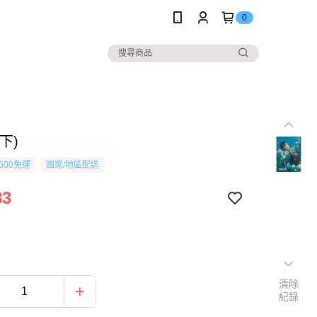
0
下)
500免運
國家/地區配送
83
清除
紀錄