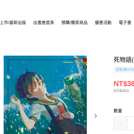
上市/最新出版
出書進度表
預購/獨家商品
優惠活動
電子書
死物語(
超取滿NT$
NT$3
NT$450
數量