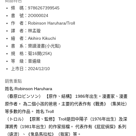
商品特色
相關說明
條 碼：9786267399545
【關於「AFTEE先享後付」】
ATM付款
AFTEE先享後付是「在收到商品之後才付款」的支付方式。 讓您購物簡單
書 號：2O000024
便利好安心！
作 者：Robinson Haruhara/Troll
１．簡單：不需註冊會員、不需綁卡、不需儲值。
運送方式
譯 者：林孟璇
２．便利：只要手機號碼，簡訊認證，即可結帳。
３．安心：先確認商品／服務後，再付款。
繪 者：Akihiro Kikuchi
全家取貨付款
書 系：樂讀漫畫(小光點)
每筆NT$80，滿NT$500(含以上)免運費
【「AFTEE先享後付」結帳流程】
１．於結帳方式選擇「AFTEE先享後付」後，將跳轉至「AFTEE先享後付」
規 格：菊16開(25K)
付款後全家取貨
結帳頁面，進行簡訊認證並確認金額後，即可完成結帳。
等 級：普遍級
２．訂單成立數日內，您將收到繳費通知簡訊。
每筆NT$80，滿NT$500(含以上)免運費
上市日：2024/12/10
３．收到繳費通知簡訊後14天內，點擊此簡訊中的連結，可透過四大超商／
ATM／網路銀行／等多元方式進行付款，方視為交易完成。
萊爾富取貨付款
※ 請注意：結帳手續完成當下不需立刻繳費，但若您需要取消訂單，請聯絡
銷售重點
每筆NT$80，滿NT$500(含以上)免運費
購買商品的店家。未經商家同意取消之訂單仍視為有效，需透過AFTEE先享
姓名:Robinson Haruhara
後付繳納相關費用。
（春原ロビンソン） 【原作、結構】 1986年出生。漫畫家、漫畫
付款後萊爾富取貨
※ 交易是否成功請以「AFTEE先享後付 」之結帳頁面顯示為準，若有關於
是否繳費成功／繳費後需取消欲退款等相關疑問，請聯繫「AFTEE先享後付
原作者。 為二個小孩的爸爸，主要的代表作有《戰勇》（集英社）
每筆NT$80，滿NT$500(含以上)免運費
客戶支援中心」
https://netprotections.freshdesk.com/support/home
等多數的作品。 姓名:Troll
7-11取貨付款
（トロル） 【原案、監修】 Troll是田中陽子（1976年出生）及深
【注意事項】
１．透過由恩沛科技股份有限公司提供之「AFTEE先享後付」服務完成之交
每筆NT$80，滿NT$500(含以上)免運費
澤將秀（1981年出生）的作家搭檔。 代表作有《屁屁偵探》系列
易，需依本服務之必要範圍內提供個人資料，並將交易相關給付款項請求債
（遠流）、《鬼島馬拉松》（我家）等。
權轉讓予恩沛科技股份有限公司。