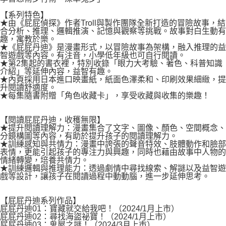
【系列特色】
★由《屁屁偵探》作者Troll與製作團隊全新打造的冒險故事，結
合分析、推理、邏輯推演、記憶與觀察等挑戰。故事對白生動有
趣，寓教於樂。
★《屁屁丹迪》是漫畫形式，以冒險故事為架構，融入推理的益
智遊戲等內容。有注音，小學低年級也可自行閱讀。
★第2集起的書衣裡，特別收錄「眼力大考驗、著色、科普知識
介紹」等延伸內容，益智有趣。
★內頁採用日本進口映畫紙，紙面色澤柔和、印刷效果細緻，提
升閱讀舒適度。
★每集隨書附贈「角色收藏卡」，享受收藏與收集的樂趣！
【閱讀屁屁丹迪，收穫無限】
★提升閱讀理解力：漫畫集合了文字、圖像、顏色、空間概念、
分鏡構圖等內容，有助於提升孩子的閱讀理解力。
★訓練感知與共情力：漫畫中誇張的聲音特效、肢體動作和臉部
表情，更能引起孩子的專注力與興趣，同時也藉由故事中人物的
情緒轉變，培養共情力。
★訓練邏輯與推理能力：透過劇情中尋找線索、解謎以及益智遊
戲等設計，讓孩子在閱讀過程中動動腦，進一步延伸思考。
【屁屁丹迪系列作品】
屁屁丹迪01：寶藏就交給我吧！（2024/1月上市）
屁屁丹迪02：尋找海盜祕寶！（2024/1月上市）
屁屁丹迪03：鬼屋之謎！（2024/3月上市）