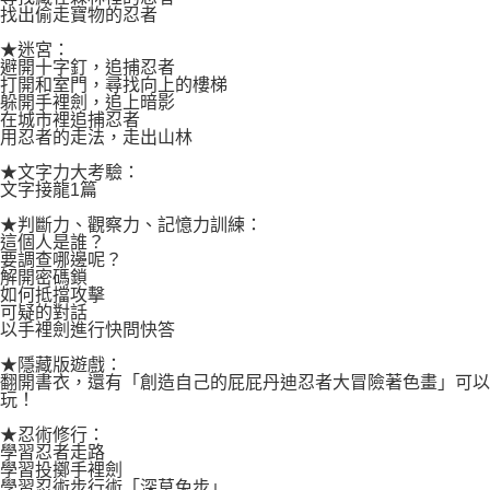
找出偷走寶物的忍者
★迷宮：
避開十字釘，追捕忍者
打開和室門，尋找向上的樓梯
躲開手裡劍，追上暗影
在城市裡追捕忍者
用忍者的走法，走出山林
★文字力大考驗：
文字接龍1篇
★判斷力、觀察力、記憶力訓練：
這個人是誰？
要調查哪邊呢？
解開密碼鎖
如何抵擋攻擊
可疑的對話
以手裡劍進行快問快答
★隱藏版遊戲：
翻開書衣，還有「創造自己的屁屁丹迪忍者大冒險著色畫」可以
玩！
★忍術修行：
學習忍者走路
學習投擲手裡劍
學習忍術步行術「深草兔步」