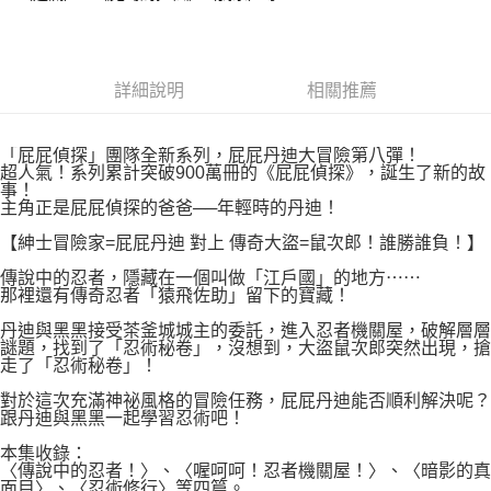
付款後7-11取貨
２．關於個人資料處理事宜，請瀏覽以下網址：
每筆NT$80，滿NT$500(含以上)免運費
https://aftee.tw/terms/#terms3
３．未成年的使用者請事先徵得法定代理人或監護人之同意方可使用
宅配
「AFTEE先享後付」，若未經同意申辦者引起之損失，本公司不負相關責
詳細說明
相關推薦
任。
每筆NT$100，滿NT$800(含以上)免運費
４．使用「AFTEE先享後付」時，將依據個別帳號之用戶狀況，依本公司即
時審查核予不同之上限額度；若仍有額度不足之情形，本公司將視審查結果
國家/地區配送
查看運費
「屁屁偵探」團隊全新系列，屁屁丹迪大冒險第八彈！
請求用戶進行身份認證。
超人氣！系列累計突破900萬冊的《屁屁偵探》，誕生了新的故
５．嚴禁一人註冊多個帳號或使用他人資訊註冊。若發現惡意使用之情形，
事！
恩沛科技股份有限公司將有權停止該用戶之使用額度並採取法律行動。
主角正是屁屁偵探的爸爸──年輕時的丹迪！
【紳士冒險家=屁屁丹迪 對上 傳奇大盜=鼠次郎！誰勝誰負！】
傳說中的忍者，隱藏在一個叫做「江戶國」的地方⋯⋯
那裡還有傳奇忍者「猿飛佐助」留下的寶藏！
丹迪與黑黑接受茶釜城城主的委託，進入忍者機關屋，破解層層
謎題，找到了「忍術秘卷」，沒想到，大盜鼠次郎突然出現，搶
走了「忍術秘卷」！
對於這次充滿神祕風格的冒險任務，屁屁丹迪能否順利解決呢？
跟丹迪與黑黑一起學習忍術吧！
本集收錄：
〈傳說中的忍者！〉、〈喔呵呵！忍者機關屋！〉、〈暗影的真
面目〉、〈忍術修行〉等四篇。