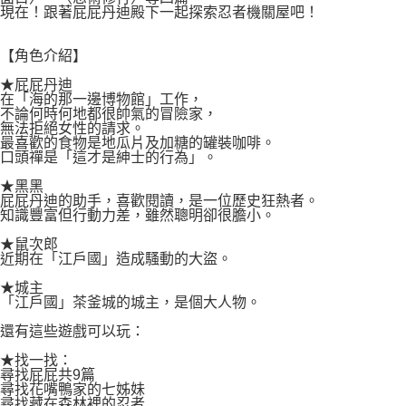
現在！跟著屁屁丹迪殿下一起探索忍者機關屋吧！
【角色介紹】
★屁屁丹迪
在「海的那一邊博物館」工作，
不論何時何地都很帥氣的冒險家，
無法拒絕女性的請求。
最喜歡的食物是地瓜片及加糖的罐裝咖啡。
口頭禪是「這才是紳士的行為」。
★黑黑
屁屁丹迪的助手，喜歡閱讀，是一位歷史狂熱者。
知識豐富但行動力差，雖然聰明卻很膽小。
★鼠次郎
近期在「江戶國」造成騷動的大盜。
★城主
「江戶國」茶釜城的城主，是個大人物。
還有這些遊戲可以玩：
★找一找：
尋找屁屁共9篇
尋找花嘴鴨家的七姊妹
尋找藏在森林裡的忍者