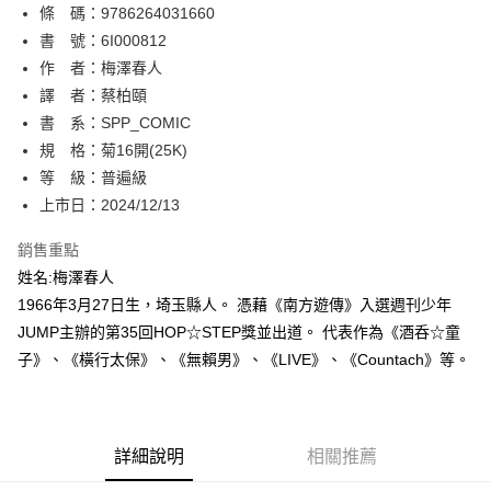
條 碼：9786264031660
【關於「AFTEE先享後付」】
ATM付款
AFTEE先享後付是「在收到商品之後才付款」的支付方式。 讓您購物簡單
書 號：6I000812
便利好安心！
作 者：梅澤春人
１．簡單：不需註冊會員、不需綁卡、不需儲值。
運送方式
譯 者：蔡柏頤
２．便利：只要手機號碼，簡訊認證，即可結帳。
３．安心：先確認商品／服務後，再付款。
書 系：SPP_COMIC
全家取貨付款
規 格：菊16開(25K)
每筆NT$80，滿NT$500(含以上)免運費
【「AFTEE先享後付」結帳流程】
１．於結帳方式選擇「AFTEE先享後付」後，將跳轉至「AFTEE先享後付」
等 級：普遍級
付款後全家取貨
結帳頁面，進行簡訊認證並確認金額後，即可完成結帳。
上市日：2024/12/13
２．訂單成立數日內，您將收到繳費通知簡訊。
每筆NT$80，滿NT$500(含以上)免運費
３．收到繳費通知簡訊後14天內，點擊此簡訊中的連結，可透過四大超商／
銷售重點
ATM／網路銀行／等多元方式進行付款，方視為交易完成。
萊爾富取貨付款
※ 請注意：結帳手續完成當下不需立刻繳費，但若您需要取消訂單，請聯絡
姓名:梅澤春人
每筆NT$80，滿NT$500(含以上)免運費
購買商品的店家。未經商家同意取消之訂單仍視為有效，需透過AFTEE先享
1966年3月27日生，埼玉縣人。 憑藉《南方遊傳》入選週刊少年
後付繳納相關費用。
JUMP主辦的第35回HOP☆STEP獎並出道。 代表作為《酒呑☆童
付款後萊爾富取貨
※ 交易是否成功請以「AFTEE先享後付 」之結帳頁面顯示為準，若有關於
是否繳費成功／繳費後需取消欲退款等相關疑問，請聯繫「AFTEE先享後付
子》、《橫行太保》、《無賴男》、《LIVE》、《Countach》等。
每筆NT$80，滿NT$500(含以上)免運費
客戶支援中心」
https://netprotections.freshdesk.com/support/home
7-11取貨付款
【注意事項】
１．透過由恩沛科技股份有限公司提供之「AFTEE先享後付」服務完成之交
每筆NT$80，滿NT$500(含以上)免運費
易，需依本服務之必要範圍內提供個人資料，並將交易相關給付款項請求債
詳細說明
相關推薦
權轉讓予恩沛科技股份有限公司。
付款後7-11取貨