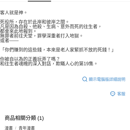
付款後7-11取貨
２．關於個人資料處理事宜，請瀏覽以下網址：
每筆NT$80，滿NT$500(含以上)免運費
https://aftee.tw/terms/#terms3
客人就是神。
３．未成年的使用者請事先徵得法定代理人或監護人之同意方可使用
宅配
「AFTEE先享後付」，若未經同意申辦者引起之損失，本公司不負相關責
死役所，存在於此岸和彼岸之間。
任。
凡是因為自殺、他殺、生病、意外而死的往生者，
每筆NT$100，滿NT$800(含以上)免運費
４．使用「AFTEE先享後付」時，將依據個別帳號之用戶狀況，依本公司即
都會來此地報到。
無罪者前往天堂，罪孽深重者打入地獄。
時審查核予不同之上限額度；若仍有額度不足之情形，本公司將視審查結果
國家/地區配送
查看運費
或者——
請求用戶進行身份認證。
５．嚴禁一人註冊多個帳號或使用他人資訊註冊。若發現惡意使用之情形，
「你們賺到的這些錢，本來是老人家緊抓不放的死錢！」
恩沛科技股份有限公司將有權停止該用戶之使用額度並採取法律行動。
你被自以為的正義玩弄了嗎？
和往生者魂魄的深入對話，欺瞞人心的第19集。
顯示電腦版詳細說明
客服
商品相關分類 (1)
漫畫
青年漫畫