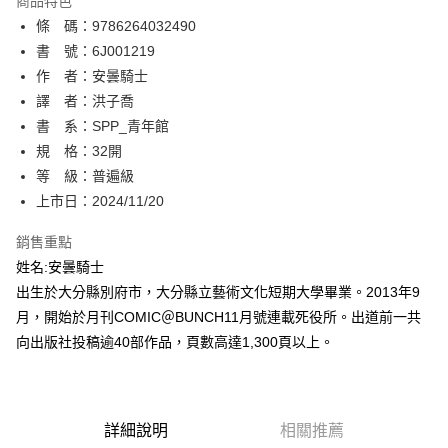
商品特色
相關說明
條 碼：9786264032490
【關於「AFTEE先享後付」】
ATM付款
AFTEE先享後付是「在收到商品之後才付款」的支付方式。 讓您購物簡單
書 號：6J001219
便利好安心！
作 者：安曇騎士
１．簡單：不需註冊會員、不需綁卡、不需儲值。
運送方式
譯 者：洪子喬
２．便利：只要手機號碼，簡訊認證，即可結帳。
３．安心：先確認商品／服務後，再付款。
書 系：SPP_青年館
全家取貨付款
規 格：32開
每筆NT$80，滿NT$500(含以上)免運費
【「AFTEE先享後付」結帳流程】
１．於結帳方式選擇「AFTEE先享後付」後，將跳轉至「AFTEE先享後付」
等 級：普遍級
付款後全家取貨
結帳頁面，進行簡訊認證並確認金額後，即可完成結帳。
上市日：2024/11/20
２．訂單成立數日內，您將收到繳費通知簡訊。
每筆NT$80，滿NT$500(含以上)免運費
３．收到繳費通知簡訊後14天內，點擊此簡訊中的連結，可透過四大超商／
銷售重點
ATM／網路銀行／等多元方式進行付款，方視為交易完成。
萊爾富取貨付款
※ 請注意：結帳手續完成當下不需立刻繳費，但若您需要取消訂單，請聯絡
姓名:安曇騎士
每筆NT$80，滿NT$500(含以上)免運費
購買商品的店家。未經商家同意取消之訂單仍視為有效，需透過AFTEE先享
出生於大分縣別府市，大分縣立藝術文化短期大學畢業。2013年9
後付繳納相關費用。
月，開始於月刊COMIC＠BUNCH11月號連載死役所。出道前一共
付款後萊爾富取貨
※ 交易是否成功請以「AFTEE先享後付 」之結帳頁面顯示為準，若有關於
是否繳費成功／繳費後需取消欲退款等相關疑問，請聯繫「AFTEE先享後付
向出版社投稿逾40部作品，頁數高達1,300頁以上。
每筆NT$80，滿NT$500(含以上)免運費
客戶支援中心」
https://netprotections.freshdesk.com/support/home
7-11取貨付款
【注意事項】
１．透過由恩沛科技股份有限公司提供之「AFTEE先享後付」服務完成之交
每筆NT$80，滿NT$500(含以上)免運費
易，需依本服務之必要範圍內提供個人資料，並將交易相關給付款項請求債
詳細說明
相關推薦
權轉讓予恩沛科技股份有限公司。