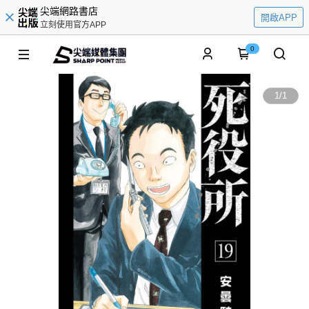
尖端網路書店
開啟APP
立刻使用官方APP
0
1
/
1