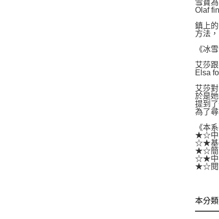
雪寶為
Olaf fi
鎮上的
方法，
《冰雪
艾莎跟
Elsa f
艾莎對
於是她
提到了
為了尋
《本系
★☆中
☆★基
★☆簡
☆★中
★☆閱
本分類