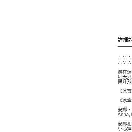
詳細
∴∵∴
∴∵∴
還在煩
每天只
提升孩
【冰雪
《冰雪
安娜，
Anna, E
安娜和
小心摔