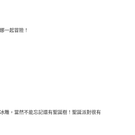
娜一起冒險！
冰雕，當然不能忘記還有聖誕樹！聖誕派對很有