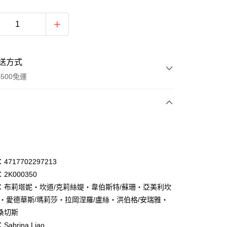
送方式
500免運
次付款
付款
享後付
717702297213
2K000350
FTEE先享後付」】
：布莉塔妮・坎道/克莉絲媞・韋伯斯特/蘇珊・亞美利坎
先享後付是「在收到商品之後才付款」的支付方式。 讓您購物簡單
心！
翰・愛德華斯/瑪莉莎・拉岡涅羅/盧絲・洪伯格/安瑞雅・
：不需註冊會員、不需綁卡、不需儲值。
桑切斯
：只要手機號碼，簡訊認證，即可結帳。
abrina Liao
：先確認商品／服務後，再付款。