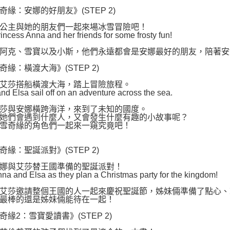
奇緣：安娜的好朋友》(STEP 2)
公主與她的朋友們一起來場冰雪冒險吧！
incess Anna and her friends for some frosty fun!
阿克、雪寶以及小斯，他們永遠都會是安娜最好的朋友，陪著安
奇緣：橫渡大海》(STEP 2)
艾莎搭船橫渡大海，踏上冒險旅程。
nd Elsa sail off on an adventure across the sea.
莎與安娜橫跨海洋，來到了未知的國度。
她們會遇到什麼人，又會發生什麼有趣的小故事呢？
雪奇緣的角色們一起來一窺究竟吧！
奇緣：聖誕派對》(STEP 2)
娜與艾莎替王國準備的聖誕派對！
nna and Elsa as they plan a Christmas party for the kingdom!
艾莎邀請整個王國的人一起來慶祝聖誕節，姊妹倆準備了點心、
最棒的還是姊妹倆能待在一起！
奇緣2：雪寶愛讀書》(STEP 2)