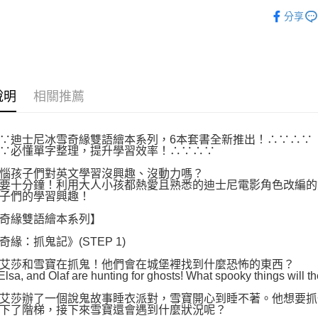
即時審查
小光點
結果請求
分享
國家/地區
５．嚴禁
特價套書
形，恩沛
動。
說明
相關推薦
∵迪士尼冰雪奇緣雙語繪本系列，6本套書全新推出！∴∵∴∵
∵必懂單字整理，提升學習效率！∴∵∴∵
惱孩子們對英文學習沒興趣、沒動力嗎？
要十分鐘！利用大人小孩都熱愛且熟悉的迪士尼電影角色改編的
子們的學習興趣！
奇緣雙語繪本系列】
奇緣：抓鬼記》(STEP 1)
艾莎和雪寶在抓鬼！他們會在城堡裡找到什麼恐怖的東西？
lsa, and Olaf are hunting for ghosts! What spooky things will the
艾莎辦了一個說鬼故事睡衣派對，雪寶開心到睡不著。他想要抓
下了階梯，接下來雪寶還會遇到什麼狀況呢？