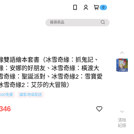
0
緣雙語繪本套書（冰雪奇緣：抓鬼記、
緣：安娜的好朋友、冰雪奇緣：橫渡大
雪奇緣：聖誕派對、冰雪奇緣2：雪寶愛
冰雪奇緣2：艾莎的大冒險）
500免運
國家/地區配送
346
清除
紀錄