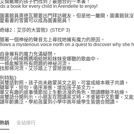
艾倫戴爾的孩子們找到了最適合的一本書！
nds a book for every child in Arendelle to enjoy!
圖書館員奧德瓦爾要出門拜訪親友，但是他一離開，圖書館就沒
愛看書的雪寶可以成為圖書館員！
奇緣2：艾莎的大冒險》(STEP 3)
隨著一個神祕的聲音北上尋找她擁有魔力的原因。
ollows a mysterious voice north on a quest to discover why she
自身擁有的魔力充滿疑問，
想起小時候媽媽唱給她和妹妹安娜聽的歌曲中，
一條能解答所有問題的神祕河流。
找那條河流，艾莎踏上了冒險旅程……
列特點》
英雙語對照，孩子尚未啟蒙英文之前，可當成繪本親子共讀。
礎單字、短句，循序漸進，增加孩子英文力。
單又有趣的故事情節加上生動活潑的角色，閱讀體驗不枯燥。
英雙語分開列示，小朋友在閱讀英文時，不會被中文影響，又能
讀年齡廣泛，學前孩童到小學中高年級學生皆適合閱讀。
熱銷
全站排行