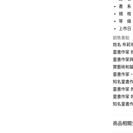
書 系
全家取貨
【「AFT
規 格：
每筆NT$8
１．於結帳
付」結帳
等 級
付款後全
２．訂單
上市日：2
３．收到繳
每筆NT$8
／ATM／
銷售重點
※ 請注意
姓名:布莉
萊爾富取
絡購買商品
童書作家 
先享後付
每筆NT$8
※ 交易是
童書作家
是否繳費成
付款後萊
賞藝術和貓
付客戶支
每筆NT$8
童書作家。
【注意事
知名童書作
7-11取貨
１．透過由
童書作家 
交易，需
每筆NT$8
求債權轉
童書作家 
２．關於
付款後7-1
知名童書
https://aft
每筆NT$8
３．未成
「AFTE
宅配
任。
商品相關分
４．使用「
每筆NT$1