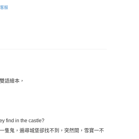
核予不同之上限額度；若仍有額度不足之情形，本公司將視審查
繪本故事
用戶進行身份認證。
客服
配送
查看運費
一人註冊多個帳號或使用他人資訊註冊。若發現惡意使用之情
童書
科技股份有限公司將有權停止該用戶之使用額度並採取法律行
雙語繪本，
y find in the castle?
一隻鬼，遍尋城堡卻找不到，突然間，雪寶一不