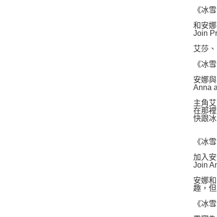
《冰雪
和安娜
Join Pr
艾莎、
《冰雪
安娜與
Anna a
主角艾
在那裡
快跟冰
《冰雪
加入安
Join A
安娜和
趣，但
《冰雪