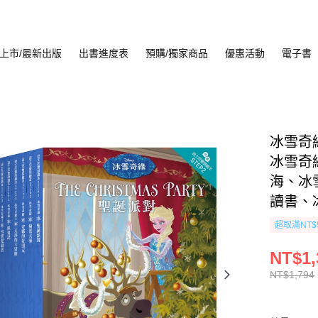
上市/最新出版
出書進度表
預購/獨家商品
優惠活動
電子書
冰雪奇
冰雪奇
海、冰
讀書、
超取滿NT$
NT$1,
NT$1,794