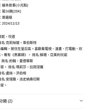
：繪本故事(小光點)
付款
EE先享後付」結帳流程】
菊16開(25K)
0，滿NT$500(含以上)免運費
方式選擇「AFTEE先享後付」後，將跳轉至「AFTEE先享後
頁面，進行簡訊認證並確認金額後，即可完成結帳。
：普遍級
家取貨
成立數日內，您將收到繳費通知簡訊。
024/11/13
費通知簡訊後14天內，點擊此簡訊中的連結，可透過四大超商
0，滿NT$500(含以上)免運費
網路銀行／等多元方式進行付款，方視為交易完成。
：結帳手續完成當下不需立刻繳費，但若您需要取消訂單，請聯
塔妮・坎道
貨付款
的店家。未經商家同意取消之訂單仍視為有效，需透過AFTEE
姓名:克莉絲媞・韋伯斯特
繳納相關費用。
0，滿NT$500(含以上)免運費
否成功請以「AFTEE先享後付 」之結帳頁面顯示為準，若有關於
與編輯，居住在皇后區。喜歡看電視、漫畫、打電動、欣
功／繳費後需取消欲退款等相關疑問，請聯繫「AFTEE先享後
爾富取貨
。著有《黑寡婦》。 姓名:蘇珊・亞美利坎諾
援中心」
https://netprotections.freshdesk.com/support/home
0，滿NT$500(含以上)免運費
 姓名:約翰・愛德華斯
項】
家。 姓名:瑪莉莎・拉岡涅羅
付款
恩沛科技股份有限公司提供之「AFTEE先享後付」服務完成之
姓名:盧絲・洪伯格
依本服務之必要範圍內提供個人資料，並將交易相關給付款項請
0，滿NT$500(含以上)免運費
讓予恩沛科技股份有限公司。
姓名:安瑞雅・派史納桑切斯
個人資料處理事宜，請瀏覽以下網址：
1取貨
作家。
ee.tw/terms/#terms3
0，滿NT$500(含以上)免運費
年的使用者請事先徵得法定代理人或監護人之同意方可使用
E先享後付」，若未經同意申辦者引起之損失，本公司不負相關責
類 (2)
AFTEE先享後付」時，將依據個別帳號之用戶狀況，依本公司
00，滿NT$800(含以上)免運費