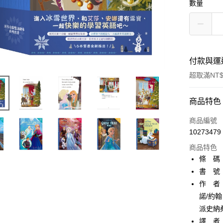
數量
付款與運
超取滿NT$
付款方式
商品特色
信用卡一
商品編號
10273479
超商取貨
商品特色
AFTEE先
條 碼：4
相關說明
書 號：
【關於「A
作 者
ATM付款
AFTEE
便利好安
諾/約
１．簡單
派史納
２．便利
運送方式
譯 者：S
３．安心