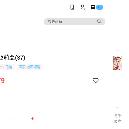
0
莉亞(37)
500免運
國家/地區配送
79
清除
紀錄