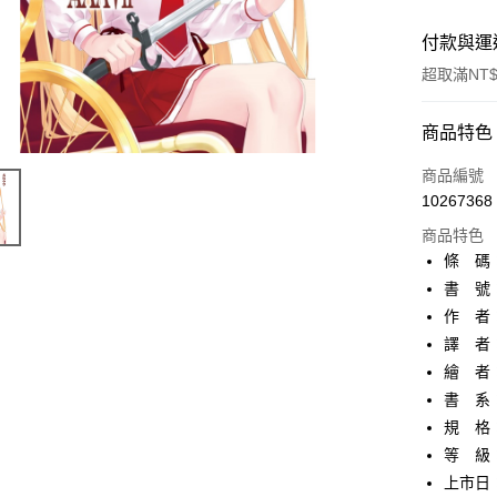
付款與運
超取滿NT$
付款方式
商品特色
信用卡一
商品編號
10267368
超商取貨
商品特色
AFTEE先
條 碼：9
相關說明
書 號：
【關於「A
作 者
ATM付款
AFTEE
便利好安
譯 者
１．簡單
繪 者
２．便利
運送方式
書 系
３．安心
規 格
全家取貨
【「AFT
等 級
每筆NT$8
１．於結帳
付」結帳
上市日：2