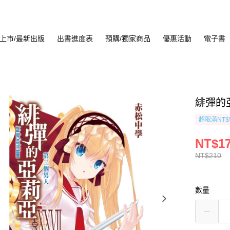
上市/最新出版
出書進度表
預購/獨家商品
優惠活動
電子書
緋彈的亞
超取滿NT$
NT$1
NT$210
數量