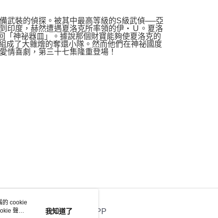
備武裝的偵探。被其中最高等級的S級武偵──亞
到印度，赫然遭遇夏洛克所率領的伊‧Ｕ。夏洛
回「神祕器皿」。據說那個財寶能夠使夏洛克的
生組成了大雜燴的奪還小隊。然而他們在神祕國度
愛情喜劇，第三十七集隆重登場！
 cookie
kie 聲明
我知道了
官方APP