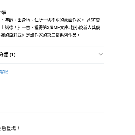
家取貨
成立數日內，您將收到繳費通知簡訊。
費通知簡訊後14天內，點擊此簡訊中的連結，可透過四大超商
0，滿NT$500(含以上)免運費
中學
網路銀行／等多元方式進行付款，方視為交易完成。
：結帳手續完成當下不需立刻繳費，但若您需要取消訂單，請聯
、年齡、出身地、住所一切不明的蒙面作家。 以SF冒
貨付款
的店家。未經商家同意取消之訂單仍視為有效，需透過AFTEE
士諾德！》一書，獲得第3屆MF文庫J輕小說新人獎優
繳納相關費用。
0，滿NT$500(含以上)免運費
否成功請以「AFTEE先享後付 」之結帳頁面顯示為準，若有關於
緋彈的亞莉亞》是該作家的第二部系列作品。
功／繳費後需取消欲退款等相關疑問，請聯繫「AFTEE先享後
爾富取貨
援中心」
https://netprotections.freshdesk.com/support/home
0，滿NT$500(含以上)免運費
類 (1)
項】
付款
恩沛科技股份有限公司提供之「AFTEE先享後付」服務完成之
浮文字
依本服務之必要範圍內提供個人資料，並將交易相關給付款項請
0，滿NT$500(含以上)免運費
客服
讓予恩沛科技股份有限公司。
個人資料處理事宜，請瀏覽以下網址：
1取貨
ee.tw/terms/#terms3
0，滿NT$500(含以上)免運費
年的使用者請事先徵得法定代理人或監護人之同意方可使用
E先享後付」，若未經同意申辦者引起之損失，本公司不負相關責
AFTEE先享後付」時，將依據個別帳號之用戶狀況，依本公司
00，滿NT$800(含以上)免運費
核予不同之上限額度；若仍有額度不足之情形，本公司將視審查
用戶進行身份認證。
配送
查看運費
一人註冊多個帳號或使用他人資訊註冊。若發現惡意使用之情
科技股份有限公司將有權停止該用戶之使用額度並採取法律行
火熱登場！