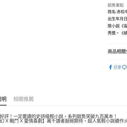
付款後全
２．訂單
銷售重點
３．收到繳
每筆NT$8
姓名:赤松
／ATM／
※ 請注意
出生年月日
萊爾富取
絡購買商品
險小說《宙
先享後付
每筆NT$8
※ 交易是
秀獎。《
是否繳費成
付款後萊
付客戶支
每筆NT$8
商品相關分
【注意事
7-11取貨
１．透過由
輕小說
交易，需
每筆NT$8
分享
求債權轉
２．關於
付款後7-1
https://aft
每筆NT$8
３．未成
「AFTE
宅配
任。
４．使用「
說明
相關推薦
每筆NT$1
即時審查
結果請求
國家/地區
５．嚴禁
好評！一定要讀的史詩級輕小說，系列銷售突破九百萬本！
形，恩沛
幻 X 戰鬥 X 愛情喜劇】萬千讀者敲碗期待，超人氣輕小說續作
動。