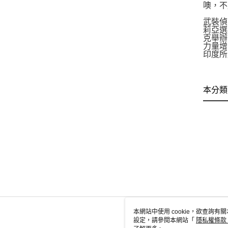
噢，不用害
武裝偵
莉亞選
克舉辦
力量增
印度所
本分類
本網站中使用 cookie，欲查詢有關
設定，請參閱本網站「
隱私權條款