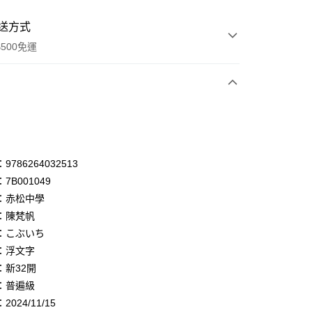
送方式
500免運
次付款
付款
享後付
786264032513
7B001049
FTEE先享後付」】
：赤松中學
先享後付是「在收到商品之後才付款」的支付方式。 讓您購物簡單
心！
：陳梵帆
：不需註冊會員、不需綁卡、不需儲值。
：こぶいち
：只要手機號碼，簡訊認證，即可結帳。
：浮文字
：先確認商品／服務後，再付款。
：新32開
付款
EE先享後付」結帳流程】
：普遍級
0，滿NT$500(含以上)免運費
方式選擇「AFTEE先享後付」後，將跳轉至「AFTEE先享後
頁面，進行簡訊認證並確認金額後，即可完成結帳。
024/11/15