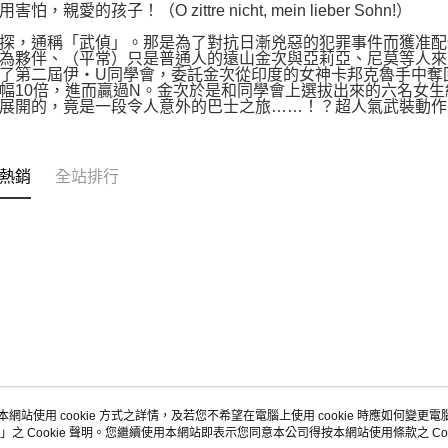
怕，親愛的孩子！（O zittre nicht, mein lieber Sohn!）
探，通稱「武偵」。那是為了對抗日漸兇惡的犯罪事件而獲准配
為夥伴、（平常）只是普通人的遠山金次與亞莉亞、尼莫等人來
了第二屆伊‧U同學會，委託金次從印度的女神卡邦克魯手中奪
幅10倍，進而贏過N。金次於是和同學會上選拔出來的六名女
展開的，竟是一段令人意外的巴士之旅……！？超人氣武裝動作
熱銷
全站排行
本網站使用 cookie 方式之詳情，及若您不希望在電腦上使用 cookie 時應如何變更電腦的
」之 Cookie 聲明。您繼續使用本網站即表示您同意本公司得按本網站使用條款之 Coo
關於我們
客服資訊