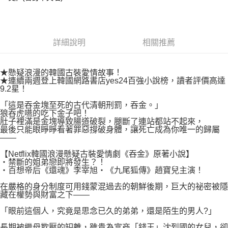
易，需依本服務之必要範圍內提供個人資料，並將交易相關給付款項請求債
權轉讓予恩沛科技股份有限公司。
付款後7-11取貨
２．關於個人資料處理事宜，請瀏覽以下網址：
每筆NT$80，滿NT$500(含以上)免運費
https://aftee.tw/terms/#terms3
３．未成年的使用者請事先徵得法定代理人或監護人之同意方可使用
詳細說明
相關推薦
宅配
「AFTEE先享後付」，若未經同意申辦者引起之損失，本公司不負相關責
任。
每筆NT$100，滿NT$800(含以上)免運費
４．使用「AFTEE先享後付」時，將依據個別帳號之用戶狀況，依本公司即
★懸疑浪漫的韓國古裝愛情故事！
時審查核予不同之上限額度；若仍有額度不足之情形，本公司將視審查結果
國家/地區配送
查看運費
★連續兩週登上韓國網路書店yes24百強小說榜，讀者評價高達
請求用戶進行身份認證。
9.2星！
５．嚴禁一人註冊多個帳號或使用他人資訊註冊。若發現惡意使用之情形，
恩沛科技股份有限公司將有權停止該用戶之使用額度並採取法律行動。
「這是吞金塊至死的古代清朝刑罰，吞金。」
狼吞虎嚥的吃下金子吧！
肚子裡滿是金塊導致腸道破裂，腿斷了連站都站不起來，
最後只能眼睜睜看著罪惡撐破身體，讓死亡成為你唯一的歸屬
——
【Netflix韓國浪漫懸疑古裝愛情劇《吞金》原著小說】
‧禁斷的姐弟戀即將發生？！
‧百想帝后《還魂》李宰旭‧《九尾狐傳》趙寶兒主演！
在嚴格的身分制度可用錢蒙混過去的朝鮮後期，巨大的祕密被隱
藏在權勢與財富之下——
「眼前這個人，究竟是思念已久的弟弟，還是陌生的男人?」
長期被繼母欺壓的䍉離，雖貴為富商「錢王」沈烈國的女兒，卻