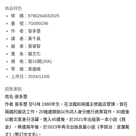
AFTEE先享後付
商品特色
相關說明
條 碼：9786264032025
【關於「AFTEE先享後付」】
ATM付款
AFTEE先享後付是「在收到商品之後才付款」的支付方式。 讓您購物簡單
書 號：7G000196
便利好安心！
作 者：張多慧
１．簡單：不需註冊會員、不需綁卡、不需儲值。
運送方式
譯 者：黃千真
２．便利：只要手機號碼，簡訊認證，即可結帳。
３．安心：先確認商品／服務後，再付款。
繪 者：黃睿智
全家取貨付款
書 系：嬉文化
每筆NT$80，滿NT$500(含以上)免運費
【「AFTEE先享後付」結帳流程】
１．於結帳方式選擇「AFTEE先享後付」後，將跳轉至「AFTEE先享後付」
規 格：菊16開(25K)
付款後全家取貨
結帳頁面，進行簡訊認證並確認金額後，即可完成結帳。
等 級：普遍級
２．訂單成立數日內，您將收到繳費通知簡訊。
每筆NT$80，滿NT$500(含以上)免運費
上市日：2024/11/05
３．收到繳費通知簡訊後14天內，點擊此簡訊中的連結，可透過四大超商／
ATM／網路銀行／等多元方式進行付款，方視為交易完成。
萊爾富取貨付款
※ 請注意：結帳手續完成當下不需立刻繳費，但若您需要取消訂單，請聯絡
銷售重點
每筆NT$80，滿NT$500(含以上)免運費
購買商品的店家。未經商家同意取消之訂單仍視為有效，需透過AFTEE先享
姓名:張多慧
後付繳納相關費用。
作者 張多慧 장다혜 1980年生，在法國和英國主修飯店管理，曾在
付款後萊爾富取貨
※ 交易是否成功請以「AFTEE先享後付 」之結帳頁面顯示為準，若有關於
是否繳費成功／繳費後需取消欲退款等相關疑問，請聯繫「AFTEE先享後付
兩國的飯店工作。20幾歲開始以作詞人身分進行商業寫作，30歲後
每筆NT$80，滿NT$500(含以上)免運費
客戶支援中心」
https://netprotections.freshdesk.com/support/home
以散文家身分活躍，進入40歲後，於2021年出版第一本小說《吞
7-11取貨付款
金》。睽違兩年後，於2023年再次出版長篇小說《李捺治：波瀾萬
【注意事項】
１．透過由恩沛科技股份有限公司提供之「AFTEE先享後付」服務完成之交
每筆NT$80，滿NT$500(含以上)免運費
丈》(暫訂中文名)。