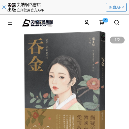
尖端網路書店
開啟APP
立刻使用官方APP
0
1
/
2