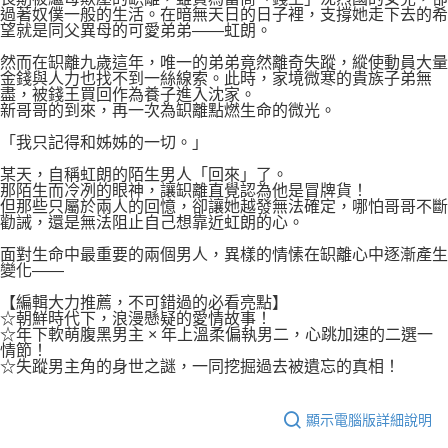
過著奴僕一般的生活。在暗無天日的日子裡，支撐她走下去的希
望就是同父異母的可愛弟弟——虹朗。
然而在䍉離九歲這年，唯一的弟弟竟然離奇失蹤，縱使動員大量
金錢與人力也找不到一絲線索。此時，家境微寒的貴族子弟無
盡，被錢王買回作為養子進入沈家。
新哥哥的到來，再一次為䍉離點燃生命的微光。
「我只記得和姊姊的一切。」
某天，自稱虹朗的陌生男人「回來」了。
那陌生而冷冽的眼神，讓䍉離直覺認為他是冒牌貨！
但那些只屬於兩人的回憶，卻讓她越發無法確定，哪怕哥哥不斷
勸誡，還是無法阻止自己想靠近虹朗的心。
面對生命中最重要的兩個男人，異樣的情愫在䍉離心中逐漸產生
變化——
【編輯大力推薦，不可錯過的必看亮點】
☆朝鮮時代下，浪漫懸疑的愛情故事！
☆年下軟萌腹黑男主 × 年上溫柔偏執男二，心跳加速的二選一
情節！
☆失蹤男主角的身世之謎，一同挖掘過去被遺忘的真相！
顯示電腦版詳細說明