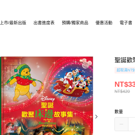
上市/最新出版
出書進度表
預購/獨家商品
優惠活動
電子書
聖誕歡
超取滿NT$
NT$3
NT$420
數量