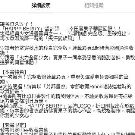
２．關於個人資料處理事宜，請瀏覽以下網址：
每筆NT$80，滿NT$500(含以上)免運費
詳細說明
相關推薦
https://aftee.tw/terms/#terms3
３．未成年的使用者請事先徵得法定代理人或監護人之同意方可使用
宅配
「AFTEE先享後付」，若未經同意申辦者引起之損失，本公司不負相關責
任。
每筆NT$100，滿NT$800(含以上)免運費
讓各位久等了！
４．使用「AFTEE先享後付」時，將依據個別帳號之用戶狀況，依本公司即
「HAPPY BERRY」設計師——幸田實果子華麗回歸！！
時審查核予不同之上限額度；若仍有額度不足之情形，本公司將視審查結果
堪稱經典少女漫畫寶典之一，「芳鄰物語 完全版」重磅推出，
國家/地區配送
查看運費
再次重溫風靡一時的「矢澤愛旋風」！
請求用戶進行身份認證。
５．嚴禁一人註冊多個帳號或使用他人資訊註冊。若發現惡意使用之情形，
♡讀者們望穿秋水的珍貴完全版，連載彩頁&超稀有彩圖通通收
恩沛科技股份有限公司將有權停止該用戶之使用額度並採取法律行動。
錄！
♡跟著「火力全開少女」實果子一同享受戀愛的酸甜苦辣、勇敢
追夢的興奮悸動！
【本書特色】
♥一次擁有！完整收錄連載彩頁，重現矢澤愛老師最獨特的筆
觸。
♠大飽眼福！每集以「芳鄰畫廊」章節收藏Ribon雜誌連載時的
珍貴插畫。
♦隨書附有比照日書製作的精美明信片，不論是收藏還是寄送給
遠方朋友都別具意義。
♣封面壓上「HAPPY BERRY」品牌LOGO，折口則裁出花形點
綴，每本書的書衣都彷彿實果子的精心作品，高規格製作，喚醒
你我的少女心。
【套書限定】
套書限定①▸▸收藏書盒
書盒由新人設計師實果子和青梅竹馬阿勤擔綱上任，以夢幻鮮豔