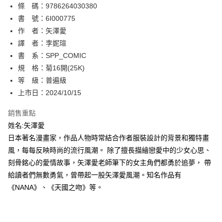
條 碼：9786264030380
【關於「AFTEE先享後付」】
ATM付款
AFTEE先享後付是「在收到商品之後才付款」的支付方式。 讓您購物簡單
書 號：6I000775
便利好安心！
作 者：矢澤愛
１．簡單：不需註冊會員、不需綁卡、不需儲值。
運送方式
譯 者：李妮瑄
２．便利：只要手機號碼，簡訊認證，即可結帳。
３．安心：先確認商品／服務後，再付款。
書 系：SPP_COMIC
全家取貨付款
規 格：菊16開(25K)
每筆NT$80，滿NT$500(含以上)免運費
【「AFTEE先享後付」結帳流程】
１．於結帳方式選擇「AFTEE先享後付」後，將跳轉至「AFTEE先享後付」
等 級：普遍級
付款後全家取貨
結帳頁面，進行簡訊認證並確認金額後，即可完成結帳。
上市日：2024/10/15
２．訂單成立數日內，您將收到繳費通知簡訊。
每筆NT$80，滿NT$500(含以上)免運費
３．收到繳費通知簡訊後14天內，點擊此簡訊中的連結，可透過四大超商／
銷售重點
ATM／網路銀行／等多元方式進行付款，方視為交易完成。
萊爾富取貨付款
※ 請注意：結帳手續完成當下不需立刻繳費，但若您需要取消訂單，請聯絡
姓名:矢澤愛
每筆NT$80，滿NT$500(含以上)免運費
購買商品的店家。未經商家同意取消之訂單仍視為有效，需透過AFTEE先享
日本著名漫畫家，作品人物時常結合作者服裝設計的背景和獨特畫
後付繳納相關費用。
風，每每反映時尚的流行風潮。 除了擅長描繪戀愛中的少女心思、
付款後萊爾富取貨
※ 交易是否成功請以「AFTEE先享後付 」之結帳頁面顯示為準，若有關於
是否繳費成功／繳費後需取消欲退款等相關疑問，請聯繫「AFTEE先享後付
刻骨銘心的愛情故事，矢澤愛老師筆下的女主角們都勇於追夢， 帶
每筆NT$80，滿NT$500(含以上)免運費
客戶支援中心」
https://netprotections.freshdesk.com/support/home
給讀者們無數勇氣，曾帶起一股矢澤愛風潮。知名作品有
7-11取貨付款
《NANA》、《天國之吻》等。
【注意事項】
１．透過由恩沛科技股份有限公司提供之「AFTEE先享後付」服務完成之交
每筆NT$80，滿NT$500(含以上)免運費
易，需依本服務之必要範圍內提供個人資料，並將交易相關給付款項請求債
權轉讓予恩沛科技股份有限公司。
付款後7-11取貨