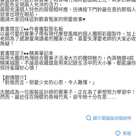
的藍色呈現兩人充沛的活力，
兩間充滿個人特色的房間相呼應，彷彿按下門鈴最在意的那個人
就會出現在眼前，
邀請大家回味這對歡喜冤家的戀愛故事♥
套書限定②▸▸作者複製簽名板
以最可愛的實果子帶有現代摩登風格的個人獨照彩圖製作，加上
老師為了感謝臺灣讀者的獨家小語，喜愛矢澤愛老師的大家必收
無疑！
套書限定③▸▸精美筆記本
採用大膽的色塊結合實果子活潑大方的獨特魅力，內頁精選4款
精美插圖，不論是收藏還是用來記錄生活中的大小事，都能讓你
保持雀躍好心情！
【劇情簡介】
「對我而言，戀愛少女的心思，令人難懂。」
志願成為一位服裝設計師的實果子，正在為了夢想努力學習中！
然而，最近住在隔壁的青梅竹馬，卻令她十分在意……
顯示電腦版詳細說明
客服