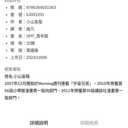
商品特色
相關說明
條 碼：9786264031363
【關於「AFTEE先享後付」】
ATM付款
AFTEE先享後付是「在收到商品之後才付款」的支付方式。 讓您購物簡單
書 號：6J001201
便利好安心！
作 者：小山宙哉
１．簡單：不需註冊會員、不需綁卡、不需儲值。
運送方式
譯 者：施凡
２．便利：只要手機號碼，簡訊認證，即可結帳。
３．安心：先確認商品／服務後，再付款。
書 系：SPP_青年館
全家取貨付款
規 格：32開
每筆NT$80，滿NT$500(含以上)免運費
【「AFTEE先享後付」結帳流程】
１．於結帳方式選擇「AFTEE先享後付」後，將跳轉至「AFTEE先享後付」
等 級：普遍級
付款後全家取貨
結帳頁面，進行簡訊認證並確認金額後，即可完成結帳。
上市日：2024/10/08
２．訂單成立數日內，您將收到繳費通知簡訊。
每筆NT$80，滿NT$500(含以上)免運費
３．收到繳費通知簡訊後14天內，點擊此簡訊中的連結，可透過四大超商／
銷售重點
ATM／網路銀行／等多元方式進行付款，方視為交易完成。
萊爾富取貨付款
※ 請注意：結帳手續完成當下不需立刻繳費，但若您需要取消訂單，請聯絡
姓名:小山宙哉
每筆NT$80，滿NT$500(含以上)免運費
購買商品的店家。未經商家同意取消之訂單仍視為有效，需透過AFTEE先享
2007年12月開始於Morning週刊連載『宇宙兄弟』。2010年榮獲第
後付繳納相關費用。
56屆小學館漫畫賞一般向部門，2011年榮獲第35屆講談社漫畫賞一
付款後萊爾富取貨
※ 交易是否成功請以「AFTEE先享後付 」之結帳頁面顯示為準，若有關於
是否繳費成功／繳費後需取消欲退款等相關疑問，請聯繫「AFTEE先享後付
般部門。
每筆NT$80，滿NT$500(含以上)免運費
客戶支援中心」
https://netprotections.freshdesk.com/support/home
7-11取貨付款
【注意事項】
１．透過由恩沛科技股份有限公司提供之「AFTEE先享後付」服務完成之交
每筆NT$80，滿NT$500(含以上)免運費
易，需依本服務之必要範圍內提供個人資料，並將交易相關給付款項請求債
詳細說明
相關推薦
權轉讓予恩沛科技股份有限公司。