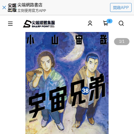
尖端網路書店
開啟APP
立刻使用官方APP
0
1
/
1