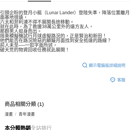
付款後7-11取貨
２．關於個人資料處理事宜，請瀏覽以下網址：
每筆NT$80，滿NT$500(含以上)免運費
https://aftee.tw/terms/#terms3
引頸企盼的登月小艇（Lunar Lander）登陸失準，降落位置離月
３．未成年的使用者請事先徵得法定代理人或監護人之同意方可使用
面基地很遠，
宅配
「AFTEE先享後付」，若未經同意申辦者引起之損失，本公司不負相關責
六太和菲利浦不得不展開長途移動。
任。
就在此時，為了救援38萬公里外的遠方友人，
每筆NT$100，滿NT$800(含以上)免運費
４．使用「AFTEE先享後付」時，將依據個別帳號之用戶狀況，依本公司即
那群男人挺身而出。
搭乘模擬機試行月球虛擬路況的，正是賢治和新田！
時審查核予不同之上限額度；若仍有額度不足之情形，本公司將視審查結果
國家/地區配送
查看運費
他們能否在路況險惡的顛簸月面找到安全抵達的路線？
請求用戶進行身份認證。
前人未至──一如字面所述，
５．嚴禁一人註冊多個帳號或使用他人資訊註冊。若發現惡意使用之情形，
破天荒的物資回收任務就此展開！
恩沛科技股份有限公司將有權停止該用戶之使用額度並採取法律行動。
顯示電腦版詳細說明
客服
商品相關分類 (1)
漫畫
青年漫畫
本分類熱銷
全站排行