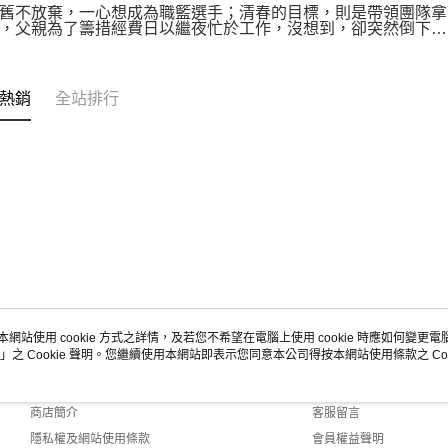
舊不放棄，一心想成為職籃選手；清春的目標，則是帶領團隊拿
，父親為了籌措經費日以繼夜忙於工作，沒想到，卻突然倒下…
熱銷
全站排行
本網站使用 cookie 方式之詳情，及若您不希望在電腦上使用 cookie 時應如何變更電腦的
」之 Cookie 聲明。您繼續使用本網站即表示您同意本公司得按本網站使用條款之 Coo
關於我們
客服資訊
品牌故事
購物說明
商店簡介
客服留言
隱私權及網站使用條款
會員權益聲明