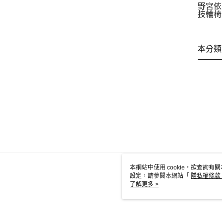
野宮依
技輪椅
本分類
本網站中使用 cookie，欲查詢有關
設定，請參閱本網站「
隱私權條款
使用 cookie。
了解更多 >