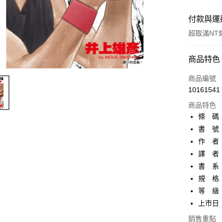
付款與運
超取滿NT$
付款方式
商品特色
信用卡一
商品編號
10161541
超商取貨
商品特色
AFTEE先
條 碼：9
相關說明
書 號：
【關於「A
作 者
ATM付款
AFTEE
便利好安
譯 者
１．簡單
書 系：
２．便利
運送方式
規 格：
３．安心
等 級
全家取貨
【「AFT
上市日：2
每筆NT$8
１．於結帳
付」結帳
銷售重點