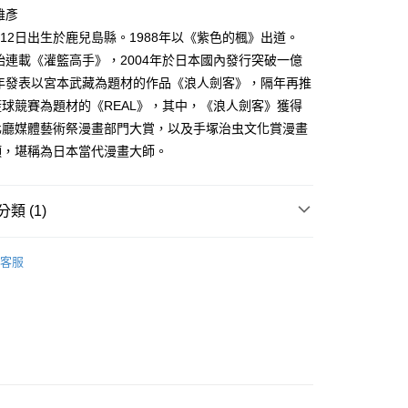
家取貨
成立數日內，您將收到繳費通知簡訊。
雄彥
費通知簡訊後14天內，點擊此簡訊中的連結，可透過四大超商
0，滿NT$500(含以上)免運費
1月12日出生於鹿兒島縣。1988年以《紫色的楓》出道。
網路銀行／等多元方式進行付款，方視為交易完成。
：結帳手續完成當下不需立刻繳費，但若您需要取消訂單，請聯
開始連載《灌籃高手》，2004年於日本國內發行突破一億
貨付款
的店家。未經商家同意取消之訂單仍視為有效，需透過AFTEE
8年發表以宮本武藏為題材的作品《浪人劍客》，隔年再推
繳納相關費用。
0，滿NT$500(含以上)免運費
否成功請以「AFTEE先享後付 」之結帳頁面顯示為準，若有關於
球競賽為題材的《REAL》，其中，《浪人劍客》獲得
功／繳費後需取消欲退款等相關疑問，請聯繫「AFTEE先享後
爾富取貨
化廳媒體藝術祭漫畫部門大賞，以及手塚治虫文化賞漫畫
援中心」
https://netprotections.freshdesk.com/support/home
0，滿NT$500(含以上)免運費
項，堪稱為日本當代漫畫大師。
項】
付款
恩沛科技股份有限公司提供之「AFTEE先享後付」服務完成之
依本服務之必要範圍內提供個人資料，並將交易相關給付款項請
0，滿NT$500(含以上)免運費
類 (1)
讓予恩沛科技股份有限公司。
個人資料處理事宜，請瀏覽以下網址：
1取貨
年漫畫
ee.tw/terms/#terms3
客服
0，滿NT$500(含以上)免運費
年的使用者請事先徵得法定代理人或監護人之同意方可使用
E先享後付」，若未經同意申辦者引起之損失，本公司不負相關責
AFTEE先享後付」時，將依據個別帳號之用戶狀況，依本公司
00，滿NT$800(含以上)免運費
核予不同之上限額度；若仍有額度不足之情形，本公司將視審查
用戶進行身份認證。
配送
查看運費
一人註冊多個帳號或使用他人資訊註冊。若發現惡意使用之情
科技股份有限公司將有權停止該用戶之使用額度並採取法律行