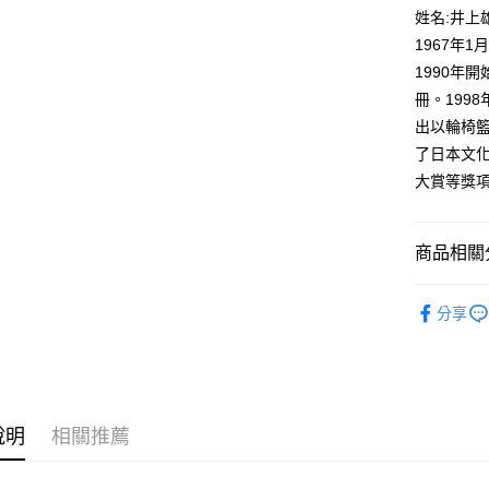
付款後全
２．訂單
姓名:井上
３．收到繳
每筆NT$8
1967年
／ATM／
※ 請注意
1990年
萊爾富取
絡購買商品
冊。199
先享後付
每筆NT$8
※ 交易是
出以輪椅籃
是否繳費成
付款後萊
了日本文
付客戶支
每筆NT$8
大賞等獎
【注意事
7-11取貨
１．透過由
交易，需
每筆NT$8
商品相關分
求債權轉
２．關於
付款後7-1
漫畫
青
https://aft
分享
每筆NT$8
３．未成
「AFTE
宅配
任。
４．使用「
每筆NT$1
即時審查
結果請求
國家/地區
說明
相關推薦
５．嚴禁
形，恩沛
動。