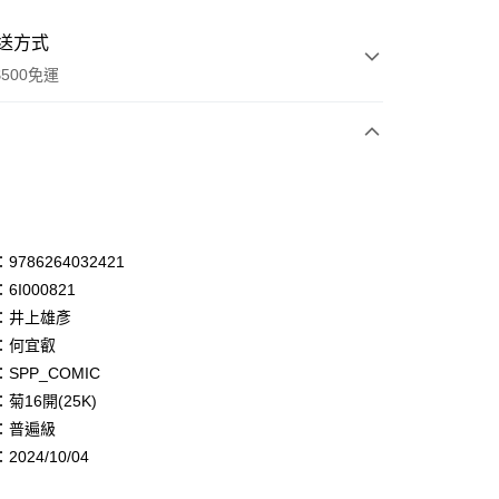
送方式
500免運
次付款
付款
享後付
786264032421
6I000821
FTEE先享後付」】
：井上雄彥
先享後付是「在收到商品之後才付款」的支付方式。 讓您購物簡單
心！
：何宜叡
：不需註冊會員、不需綁卡、不需儲值。
SPP_COMIC
：只要手機號碼，簡訊認證，即可結帳。
菊16開(25K)
：先確認商品／服務後，再付款。
：普遍級
付款
EE先享後付」結帳流程】
024/10/04
0，滿NT$500(含以上)免運費
方式選擇「AFTEE先享後付」後，將跳轉至「AFTEE先享後
頁面，進行簡訊認證並確認金額後，即可完成結帳。