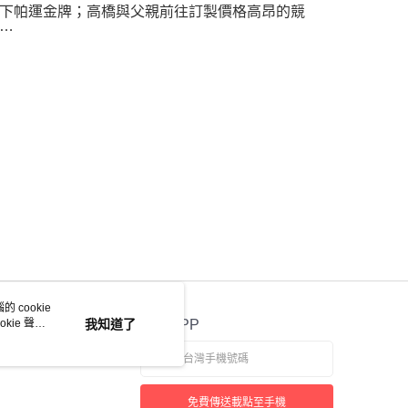
下帕運金牌；高橋與父親前往訂製價格高昂的競
…
 cookie
kie 聲明
我知道了
官方APP
免費傳送載點至手機