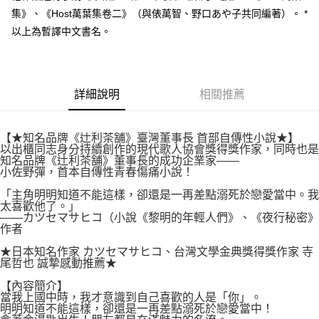
付款後7-11取貨
２．關於個人資料處理事宜，請瀏覽以下網址：
集》、《Host萬葉集卷二》（與俵萬智、野口あや子共同編著）。 *
每筆NT$80，滿NT$500(含以上)免運費
https://aftee.tw/terms/#terms3
以上為暫譯中文書名。
３．未成年的使用者請事先徵得法定代理人或監護人之同意方可使用
宅配
「AFTEE先享後付」，若未經同意申辦者引起之損失，本公司不負相關責
任。
每筆NT$100，滿NT$800(含以上)免運費
４．使用「AFTEE先享後付」時，將依據個別帳號之用戶狀況，依本公司即
時審查核予不同之上限額度；若仍有額度不足之情形，本公司將視審查結果
國家/地區配送
查看運費
詳細說明
相關推薦
請求用戶進行身份認證。
５．嚴禁一人註冊多個帳號或使用他人資訊註冊。若發現惡意使用之情形，
恩沛科技股份有限公司將有權停止該用戶之使用額度並採取法律行動。
【★知名品牌《辻利茶舗》臺灣董事長 首部自傳性小說★】
以出櫃同志身分持續創作的現代歌人協會獎得獎作家，同時也是
知名品牌《辻利茶舗》董事長的成功企業家——
小佐野彈，首本自傳性青春傷痛小說！
「主角明明知道不能這樣，卻還是一再差點溺死於戀愛當中。我
太喜歡他了。」
——カツセマサヒコ（小說《黎明的年輕人們》、《夜行秘密》
作者
★日本知名作家 カツセマサヒコ、台灣文學金典獎得獎作家 寺
尾哲也 誠摯感動推薦★
【內容簡介】
當我上國中時，我才意識到自己喜歡的人是「你」。
明明知道不能這樣，卻還是一再差點溺死於戀愛當中！