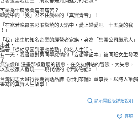
含著金湯匙出生！朋友都是充滿魅力的名流。
可是為什麼我會這麼痛苦？
戀愛中的「我」忍不住觸碰的「真實青春」！
「在宛若晚霞雲彩般燃燒的火焰中，愛上戀愛吧！十五歲的我
！」
「我」出生於知名企業的經營者家族，身為「集團公司繼承人」
出身，
過著「從幼兒園到慶應義塾」的名人生活。
有一天，我書寫對男同學感情的「妄想筆記本」被同班女生發現
了……
無法像BL漫畫那樣發展的初戀、在交友網站的冒險、大失戀，
以及被家人發現——現代版的《伊勢物語》！
台灣同志大遊行長期贊助品牌《辻利茶舗》董事長，以詩人筆觸
書寫的真實人生故事！
顯示電腦版詳細說明
客服