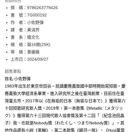
商品特色
相關說明
條 碼：9786263779426
【關於「AFTEE先享後付」】
ATM付款
AFTEE先享後付是「在收到商品之後才付款」的支付方式。 讓您購物簡單
書 號：7G000192
便利好安心！
作 者：小佐野彈
１．簡單：不需註冊會員、不需綁卡、不需儲值。
運送方式
譯 者：黃涓芳
２．便利：只要手機號碼，簡訊認證，即可結帳。
３．安心：先確認商品／服務後，再付款。
書 系：嬉文化
全家取貨付款
規 格：菊16開(25K)
每筆NT$80，滿NT$500(含以上)免運費
【「AFTEE先享後付」結帳流程】
１．於結帳方式選擇「AFTEE先享後付」後，將跳轉至「AFTEE先享後付」
等 級：普遍級
付款後全家取貨
結帳頁面，進行簡訊認證並確認金額後，即可完成結帳。
上市日：2024/09/27
２．訂單成立數日內，您將收到繳費通知簡訊。
每筆NT$80，滿NT$500(含以上)免運費
３．收到繳費通知簡訊後14天內，點擊此簡訊中的連結，可透過四大超商／
銷售重點
ATM／網路銀行／等多元方式進行付款，方視為交易完成。
萊爾富取貨付款
※ 請注意：結帳手續完成當下不需立刻繳費，但若您需要取消訂單，請聯絡
姓名:小佐野彈
每筆NT$80，滿NT$500(含以上)免運費
購買商品的店家。未經商家同意取消之訂單仍視為有效，需透過AFTEE先享
1983年出生於東京世田谷。就讀慶應義塾國中部時開始寫短歌。慶
後付繳納相關費用。
應義塾大學經濟系畢業。進入研究所之後在臺灣創業，目前住在臺
付款後萊爾富取貨
※ 交易是否成功請以「AFTEE先享後付 」之結帳頁面顯示為準，若有關於
是否繳費成功／繳費後需取消欲退款等相關疑問，請聯繫「AFTEE先享後付
灣臺北市。2017年以《在無垢的日本（無垢な日本で）》獲得第六
每筆NT$80，滿NT$500(含以上)免運費
客戶支援中心」
https://netprotections.freshdesk.com/support/home
十回短歌研究新人獎。2019年，第一本歌集《Metallic（メタリッ
7-11取貨付款
ク）》獲得第六十三回現代歌人協會獎及第十二回「（紀念池田晶
【注意事項】
１．透過由恩沛科技股份有限公司提供之「AFTEE先享後付」服務完成之交
每筆NT$80，滿NT$500(含以上)免運費
子）我、也就是Nobody獎（わたくし、つまりNobody賞）」。其
易，需依本服務之必要範圍內提供個人資料，並將交易相關給付款項請求債
他作品還有小說《車軸》、第二本歌集《銀河一族》、《Host萬葉
權轉讓予恩沛科技股份有限公司。