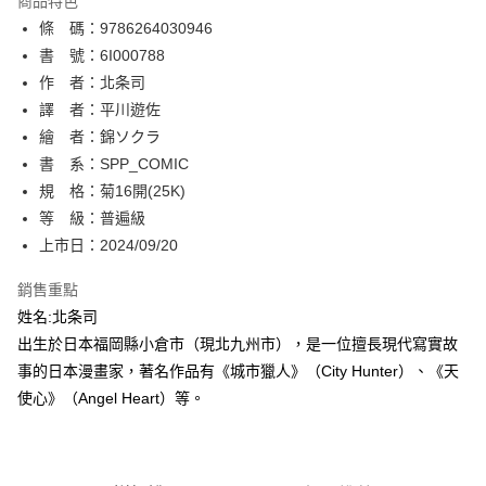
商品特色
相關說明
條 碼：9786264030946
【關於「AFTEE先享後付」】
ATM付款
AFTEE先享後付是「在收到商品之後才付款」的支付方式。 讓您購物簡單
書 號：6I000788
便利好安心！
作 者：北条司
１．簡單：不需註冊會員、不需綁卡、不需儲值。
運送方式
譯 者：平川遊佐
２．便利：只要手機號碼，簡訊認證，即可結帳。
３．安心：先確認商品／服務後，再付款。
繪 者：錦ソクラ
全家取貨付款
書 系：SPP_COMIC
每筆NT$80，滿NT$500(含以上)免運費
【「AFTEE先享後付」結帳流程】
１．於結帳方式選擇「AFTEE先享後付」後，將跳轉至「AFTEE先享後付」
規 格：菊16開(25K)
付款後全家取貨
結帳頁面，進行簡訊認證並確認金額後，即可完成結帳。
等 級：普遍級
２．訂單成立數日內，您將收到繳費通知簡訊。
每筆NT$80，滿NT$500(含以上)免運費
上市日：2024/09/20
３．收到繳費通知簡訊後14天內，點擊此簡訊中的連結，可透過四大超商／
ATM／網路銀行／等多元方式進行付款，方視為交易完成。
萊爾富取貨付款
※ 請注意：結帳手續完成當下不需立刻繳費，但若您需要取消訂單，請聯絡
銷售重點
每筆NT$80，滿NT$500(含以上)免運費
購買商品的店家。未經商家同意取消之訂單仍視為有效，需透過AFTEE先享
姓名:北条司
後付繳納相關費用。
出生於日本福岡縣小倉市（現北九州市），是一位擅長現代寫實故
付款後萊爾富取貨
※ 交易是否成功請以「AFTEE先享後付 」之結帳頁面顯示為準，若有關於
是否繳費成功／繳費後需取消欲退款等相關疑問，請聯繫「AFTEE先享後付
事的日本漫畫家，著名作品有《城市獵人》（City Hunter）、《天
每筆NT$80，滿NT$500(含以上)免運費
客戶支援中心」
https://netprotections.freshdesk.com/support/home
使心》（Angel Heart）等。
7-11取貨付款
【注意事項】
１．透過由恩沛科技股份有限公司提供之「AFTEE先享後付」服務完成之交
每筆NT$80，滿NT$500(含以上)免運費
易，需依本服務之必要範圍內提供個人資料，並將交易相關給付款項請求債
權轉讓予恩沛科技股份有限公司。