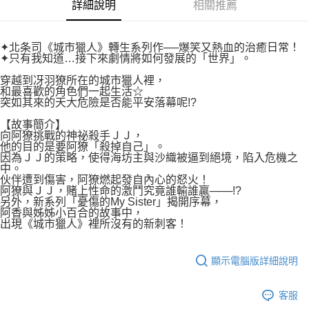
付款後7-11取貨
詳細說明
相關推薦
２．關於個人資料處理事宜，請瀏覽以下網址：
每筆NT$80，滿NT$500(含以上)免運費
https://aftee.tw/terms/#terms3
３．未成年的使用者請事先徵得法定代理人或監護人之同意方可使用
宅配
✦北条司《城市獵人》轉生系列作──爆笑又熱血的治癒日常！
「AFTEE先享後付」，若未經同意申辦者引起之損失，本公司不負相關責
✦只有我知道…接下來劇情將如何發展的「世界」。
任。
每筆NT$100，滿NT$800(含以上)免運費
４．使用「AFTEE先享後付」時，將依據個別帳號之用戶狀況，依本公司即
穿越到冴羽獠所在的城市獵人裡，
時審查核予不同之上限額度；若仍有額度不足之情形，本公司將視審查結果
國家/地區配送
查看運費
和最喜歡的角色們一起生活☆
請求用戶進行身份認證。
突如其來的天大危險是否能平安落幕呢!?
５．嚴禁一人註冊多個帳號或使用他人資訊註冊。若發現惡意使用之情形，
恩沛科技股份有限公司將有權停止該用戶之使用額度並採取法律行動。
【故事簡介】
向阿獠挑戰的神祕殺手ＪＪ，
他的目的是要阿獠「殺掉自己」。
因為ＪＪ的策略，使得海坊主與沙織被逼到絕境，陷入危機之
中。
伙伴遭到傷害，阿獠燃起發自內心的怒火！
阿獠與ＪＪ，賭上性命的激鬥究竟誰輸誰贏───!?
另外，新系列「憂傷的My Sister」揭開序幕，
阿香與姊姊小百合的故事中，
出現《城市獵人》裡所沒有的新刺客！
顯示電腦版詳細說明
客服