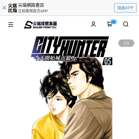
尖端網路書店
開啟APP
立刻使用官方APP
0
1
/
1