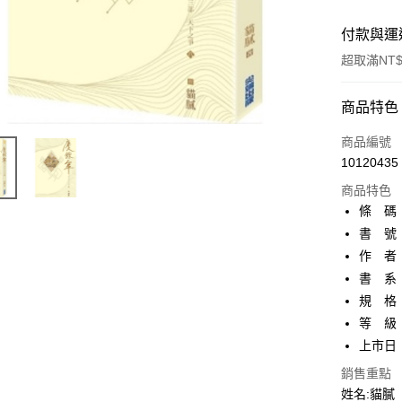
付款與運
超取滿NT$
付款方式
商品特色
信用卡一
商品編號
10120435
超商取貨
商品特色
AFTEE先
條 碼：4
相關說明
書 號：
【關於「A
作 者
ATM付款
AFTEE
便利好安
書 系
１．簡單
規 格：
２．便利
運送方式
等 級
３．安心
上市日：2
全家取貨
【「AFT
每筆NT$8
銷售重點
１．於結帳
付」結帳
姓名:貓膩