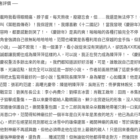
者評價 ──
連載時我看得眼睛痛、脖子痠，每天熬夜，廢寢忘食，但……我還是無法停下！
就叫《葉輕眉傳奇》！我保證買！‧我爆喜歡《十二國記》！當我發現《慶餘年
內容時，都要感動到哭了！‧《慶餘年》是真的爽！啪啪啪的各種打臉完全不停
主角會強調自己很無恥哈哈哈哈，范閒也確實是各種利用自己穿越的金手指，但
小說」──誠不欺我！‧我一個漢子，看小說從來沒有哭過的人，卻因為XX死
忠誠都讓我嚮往成為陳萍萍這樣的人，可以說，我正在努力成為陳萍萍！‧《慶
「慶祝重活多餘出來的年歲」。我們都知道該好好活著，可是，誰敢說自己是好
故事，光論這點，就完全可以說這是一部好小說。‧作者前面居然鋪了這麼多條
得把太監寫得最好的一部小說！監察院長陳萍萍，身為閹宦，心如鐵漢！他是真
─范閒：張若昀范建：高曙光慶帝：陳道明陳萍萍：吳剛五竹：佟夢實林婉兒：
蕾戰豆豆：劉美彤長公主：李小冉費介：劉樺言冰雲：肖戰王啟年：田雨‧本集
箱子狙擊成重傷。一直以來慶帝都給人勵精圖治、鮮少出宮遊玩的形象，沒人知
高宮牆後保護自己。撕開重重包圍，王十三郎與海棠朵朵艱難地帶著只剩一口氣
從肖恩口中，范閒得知神廟位於一個半年是白天半年是黑夜的地方，他已為此行
信心，終於在絕望前見到那屹立冰雪中的雄偉建築。揭開神廟的真相，等於搞懂
。他對神廟不再感興趣，但他必須帶走他在這世上最親的親人！只是回來養傷的
最強神廟使者，還負責……殲滅范閒！但無論如何他都得帶走對方，然後回京