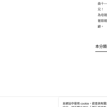
曲十
兄！
為母
著娘
顧。
本分類
本網站中使用 cookie，欲查詢有關