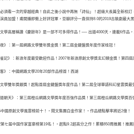
生必須看一次的穿越經典！自此之後小說中再無「詩仙」！超級大長篇全新校訂
演員加盟！甫開播即衝上好評冠軍，豆瓣評分一直保持8.0的2019古裝劇最
文學高層稱讚《慶餘年》是一部不可多得作品！── 出道4000天，連載6作品，
將夜》：第一屆網路文學雙年獎金獎！第二屆金鍵盤獎年度作家桂冠！
雀記》：新浪年度最受歡迎作品！2007年新浪原創文學獎玄幻類金獎！第四
客》：中國網路文學20年20部作品榜首！西湖
型文學雙年獎銀獎！起點首屆金鍵盤獎年度作品！第二屆全球華語科幻星雲獎最
大道朝天》：第三屆橙瓜網路文學獎年度百強作品獎！第三屆橙瓜網路文學獎百
15中國原創文學風雲榜前十！‧閱文集團白金作家！‧作品總點擊率將近2億！
12第七届中国作家富豪榜第19名！‧起點9.2超高分之作！累積850周推薦！推薦