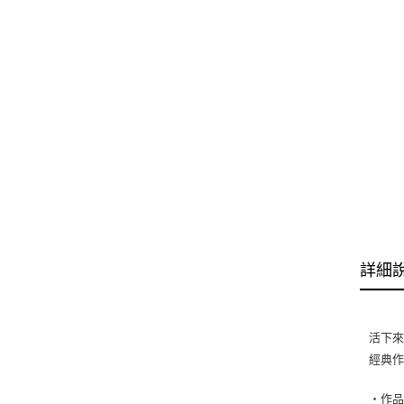
詳細
活下來
經典作
‧作品