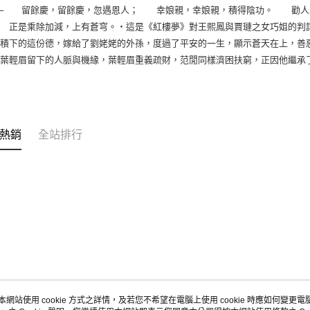
── 留餘慶，留餘慶，忽遇恩人； 幸娘親，幸娘親，積得陰功。 勸人
 正是乘除加減，上有蒼穹。‧這是《紅樓夢》對王熙鳳與賈璉之女巧姐的判
親積下的這份德，嫁給了劉姥姥的外孫，度過了平安的一生，顯示蒼天在上，善
親葉輕眉留下的人脈與機緣，葉輕眉重義疏財，范閒同樣濟困扶窮，正因他繼承
熱銷
全站排行
本網站使用 cookie 方式之詳情，及若您不希望在電腦上使用 cookie 時應如何變更電腦的