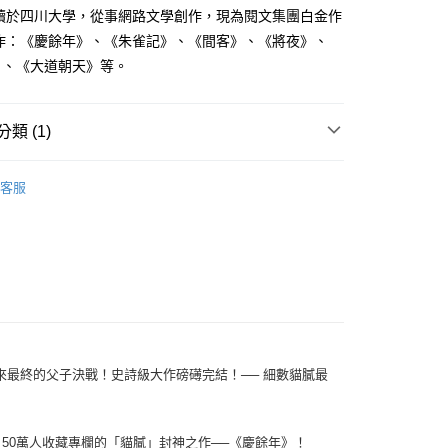
家取貨
成立數日內，您將收到繳費通知簡訊。
就讀於四川大學，從事網路文學創作，現為閱文集團白金作
費通知簡訊後14天內，點擊此簡訊中的連結，可透過四大超商
0，滿NT$500(含以上)免運費
表作：《慶餘年》、《朱雀記》、《間客》、《將夜》、
網路銀行／等多元方式進行付款，方視為交易完成。
：結帳手續完成當下不需立刻繳費，但若您需要取消訂單，請聯
》、《大道朝天》等。
貨付款
的店家。未經商家同意取消之訂單仍視為有效，需透過AFTEE
繳納相關費用。
0，滿NT$500(含以上)免運費
否成功請以「AFTEE先享後付 」之結帳頁面顯示為準，若有關於
類 (1)
功／繳費後需取消欲退款等相關疑問，請聯繫「AFTEE先享後
爾富取貨
援中心」
https://netprotections.freshdesk.com/support/home
0，滿NT$500(含以上)免運費
羅曼史 / 言情
項】
客服
付款
恩沛科技股份有限公司提供之「AFTEE先享後付」服務完成之
依本服務之必要範圍內提供個人資料，並將交易相關給付款項請
0，滿NT$500(含以上)免運費
讓予恩沛科技股份有限公司。
個人資料處理事宜，請瀏覽以下網址：
1取貨
ee.tw/terms/#terms3
0，滿NT$500(含以上)免運費
年的使用者請事先徵得法定代理人或監護人之同意方可使用
E先享後付」，若未經同意申辦者引起之損失，本公司不負相關責
AFTEE先享後付」時，將依據個別帳號之用戶狀況，依本公司
00，滿NT$800(含以上)免運費
核予不同之上限額度；若仍有額度不足之情形，本公司將視審查
最終的父子決戰！史詩級大作磅礡完結！── 細數貓膩最
用戶進行身份認證。
配送
查看運費
一人註冊多個帳號或使用他人資訊註冊。若發現惡意使用之情
科技股份有限公司將有權停止該用戶之使用額度並採取法律行
！50萬人收藏專欄的「貓膩」封神之作──《慶餘年》！