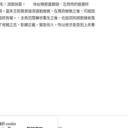
生，濟困扶窮。 休似俺那愛銀錢、忘骨肉的狠舅奸
詞。當年王熙鳳曾接濟過劉姥姥，在賈府破敗之後，巧姐因
惡終有報。‧主角范閒轉世重生之後，也如同判詞那樣依靠
了母親之志，彰顯正義、幫助世人，所以他才能受到上天眷
 cookie