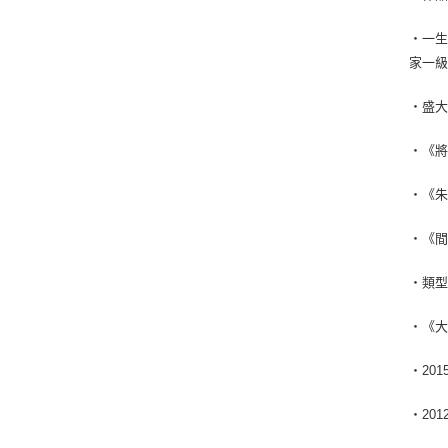
‧一
家一級
‧盛大
‧《
‧《朱
‧《間
‧類
‧《
‧20
‧20