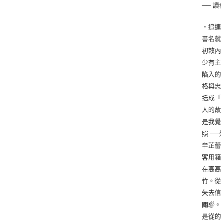
── 讀
‧追
書名
初敕
少有
陷入的
格與
括成
人的
是我覺
照 ─
辛芷
客用
在高
竹。
失去
關聯
是從的