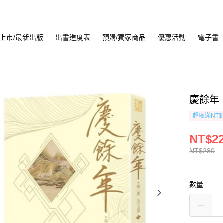
上市/最新出版
出書進度表
預購/獨家商品
優惠活動
電子書
慶餘年 
超取滿NT$
NT$2
NT$280
數量