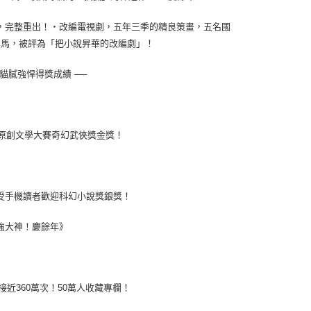
，完整重出！‧改編電視劇，五年三季的精良策畫，五名國
大黑馬，被評為「把小說昇華的改編劇」！
貓膩強悍得獎成績 ──
屆原創文學大賽奇幻武俠獎金獎！
受手機讀者歡迎科幻小說獎銀獎！
強大神！慶餘年》
接近360萬次！50萬人收藏專欄！