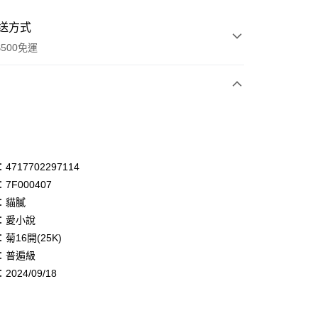
送方式
500免運
次付款
付款
享後付
717702297114
7F000407
FTEE先享後付」】
：貓膩
先享後付是「在收到商品之後才付款」的支付方式。 讓您購物簡單
心！
：愛小說
：不需註冊會員、不需綁卡、不需儲值。
菊16開(25K)
：只要手機號碼，簡訊認證，即可結帳。
：普遍級
：先確認商品／服務後，再付款。
024/09/18
付款
EE先享後付」結帳流程】
0，滿NT$500(含以上)免運費
方式選擇「AFTEE先享後付」後，將跳轉至「AFTEE先享後
頁面，進行簡訊認證並確認金額後，即可完成結帳。