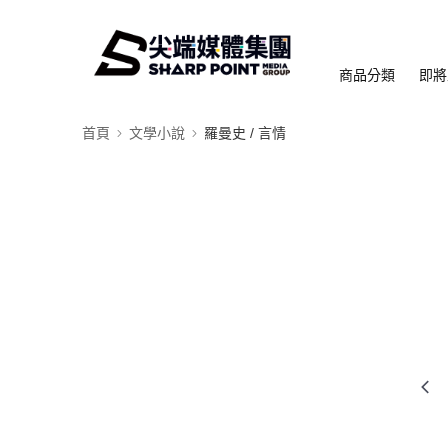
商品分類
即將
首頁
文學小說
羅曼史 / 言情