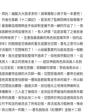
‧拜託！貓膩大大我求求你！請單獨幫小葉子寫一本書吧！
》作者也喜歡《十二國記》，甚至用了監察院碑文致敬陽子
！最喜歡這樣開夠金手指卻對皇權不屑一顧的作品了！‧很
我喜歡他活得這樣快活！‧有人評價「這是部看了之後就會
掉的時候哭了！‧全書我最喜歡的角色就是陳萍萍，他的品
餘年》的開頭是范慎病死重生成嬰兒范閒，書名之意可以概
好活著的？范閒做到了！‧小說最重要的功能就是說一個動
伏筆，我光是整理就整理不過來了，但他居然都記得！‧這
男人，真正的黑暗王者！── 超狂神劇角色與演員人名對
李沁范若若：宋軼范思轍：郭麒麟司理理：李純海棠朵朵：
進度與慶帝這樣的大宗師一戰，范閒受傷瀕死，慶帝也被刺
道他其實是害怕那個一響就能輕鬆奪走性命的箱子，所以躲
的范閒逃出慶國、越過北齊，前往極北之地尋找神廟和五
準備數年。三人走了幾個月，走到這世界最強的兩個青年都
世界的真實，來到此世二十年，范閒終於明白這裡與前生的
五竹不知怎的被洗去了所有記憶，再次成為冷酷無情、唯命
，與父親決一死戰！──書名脫胎自《紅樓夢》金陵十二釵