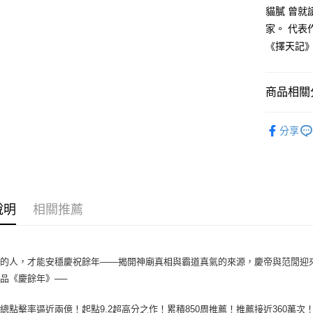
付款後全
２．訂單
貓膩 曾
３．收到繳
每筆NT$8
家。 代
／ATM／
※ 請注意
《擇天記
萊爾富取
絡購買商品
先享後付
每筆NT$8
※ 交易是
商品相關分
是否繳費成
付款後萊
付客戶支
每筆NT$8
文學小說
【注意事
分享
7-11取貨
１．透過由
交易，需
每筆NT$8
求債權轉
２．關於
付款後7-1
https://aft
每筆NT$8
３．未成
說明
相關推薦
「AFTE
宅配
任。
４．使用「
每筆NT$1
即時審查
的人，才能安穩慶祝餘年——揭開神廟真相與霸道真氣的來源，慶帝與范閒迎來
結果請求
國家/地區
品《慶餘年》──
５．嚴禁
形，恩沛
動。
總點擊率逼近兩億！起點9.2超高分之作！累積850周推薦！推薦接近360萬次