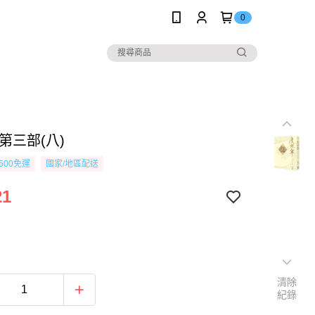
0
第三部(八)
500免運
國家/地區配送
21
清除
紀錄