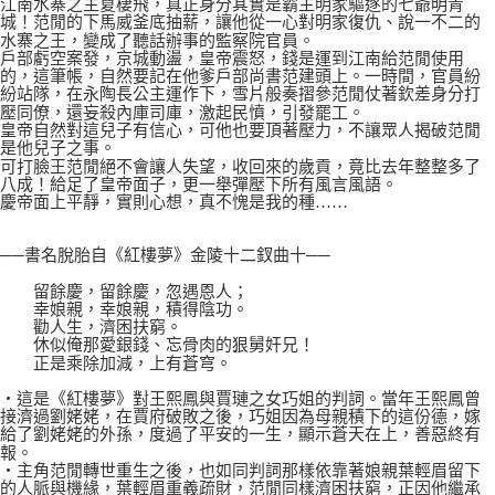
江南水寨之主夏棲飛，真正身分其實是霸主明家驅逐的七爺明青
城！范閒的下馬威釜底抽薪，讓他從一心對明家復仇、說一不二的
水寨之王，變成了聽話辦事的監察院官員。
戶部虧空案發，京城動盪，皇帝震怒，錢是運到江南給范閒使用
的，這筆帳，自然要記在他爹戶部尚書范建頭上。一時間，官員紛
紛站隊，在永陶長公主運作下，雪片般奏摺參范閒仗著欽差身分打
壓同僚，還妄殺內庫司庫，激起民憤，引發罷工。
皇帝自然對這兒子有信心，可他也要頂著壓力，不讓眾人揭破范閒
是他兒子之事。
可打臉王范閒絕不會讓人失望，收回來的歲貢，竟比去年整整多了
八成！給足了皇帝面子，更一舉彈壓下所有風言風語。
慶帝面上平靜，實則心想，真不愧是我的種……
──書名脫胎自《紅樓夢》金陵十二釵曲十──
留餘慶，留餘慶，忽遇恩人；
幸娘親，幸娘親，積得陰功。
勸人生，濟困扶窮。
休似俺那愛銀錢、忘骨肉的狠舅奸兄！
正是乘除加減，上有蒼穹。
‧這是《紅樓夢》對王熙鳳與賈璉之女巧姐的判詞。當年王熙鳳曾
接濟過劉姥姥，在賈府破敗之後，巧姐因為母親積下的這份德，嫁
給了劉姥姥的外孫，度過了平安的一生，顯示蒼天在上，善惡終有
報。
‧主角范閒轉世重生之後，也如同判詞那樣依靠著娘親葉輕眉留下
的人脈與機緣，葉輕眉重義疏財，范閒同樣濟困扶窮，正因他繼承