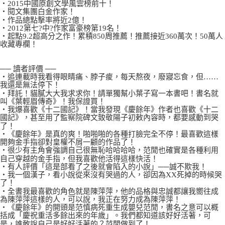
‧2015中國原創文學風雲榜前十！
‧閱文集團白金作家！
‧作品總點擊率將近2億！
‧2012第七?中?作家富豪榜第19名！
‧起點9.2超高分之作！累積850周推薦！推薦接近360萬次！50萬人
收藏專欄！
── 讀者評價 ──
‧追連載時我看得眼睛痛、脖子痠，每天熬夜，廢寢忘食，但……
我還是無法停下！
‧拜託！貓膩大大我求求你！請單獨幫小葉子寫一本書吧！書名就
叫《葉輕眉傳奇》！我保證買！
‧我爆喜歡《十二國記》！當我發現《慶餘年》作者也喜歡《十二
國記》，甚至用了監察院碑文致敬陽子初敕內容時，都要感動到哭
了！
‧《慶餘年》是真的爽！啪啪啪的各種打臉完全不停！最喜歡這樣
開夠金手指卻對皇權不屑一顧的作品了！
‧很少有主角會強調自己很無恥哈哈哈哈，范閒也確實是各種利用
自己穿越的金手指，但我喜歡他活得這樣快活！
‧有人評價「這是部看了之後就會陷入的小說」──誠不欺我！
‧我一個漢子，看小說從來沒有哭過的人，卻因為XX死掉的時候哭
了！
‧全書我最喜歡的角色就是陳萍萍，他的品格與忠誠都讓我嚮往成
為陳萍萍這樣的人，可以說，我正在努力成為陳萍萍！
‧《慶餘年》的開頭是范慎病死重生成嬰兒范閒，書名之意可以概
括成「慶祝重活多餘出來的年歲」。我們都知道該好好活著，可
是，誰敢說自己是好好活著的？范閒做到了！