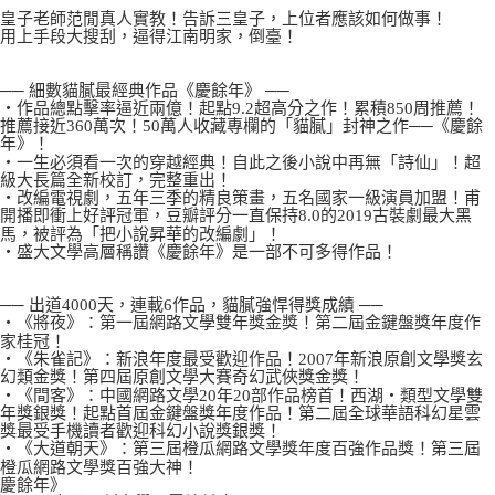
付款後7-11取貨
２．關於個人資料處理事宜，請瀏覽以下網址：
皇子老師范閒真人實教！告訴三皇子，上位者應該如何做事！
每筆NT$80，滿NT$500(含以上)免運費
用上手段大搜刮，逼得江南明家，倒臺！
https://aftee.tw/terms/#terms3
３．未成年的使用者請事先徵得法定代理人或監護人之同意方可使用
宅配
「AFTEE先享後付」，若未經同意申辦者引起之損失，本公司不負相關責
── 細數貓膩最經典作品《慶餘年》 ──
任。
每筆NT$100，滿NT$800(含以上)免運費
‧作品總點擊率逼近兩億！起點9.2超高分之作！累積850周推薦！
４．使用「AFTEE先享後付」時，將依據個別帳號之用戶狀況，依本公司即
推薦接近360萬次！50萬人收藏專欄的「貓膩」封神之作──《慶餘
時審查核予不同之上限額度；若仍有額度不足之情形，本公司將視審查結果
國家/地區配送
查看運費
年》！
請求用戶進行身份認證。
‧一生必須看一次的穿越經典！自此之後小說中再無「詩仙」！超
５．嚴禁一人註冊多個帳號或使用他人資訊註冊。若發現惡意使用之情形，
級大長篇全新校訂，完整重出！
恩沛科技股份有限公司將有權停止該用戶之使用額度並採取法律行動。
‧改編電視劇，五年三季的精良策畫，五名國家一級演員加盟！甫
開播即衝上好評冠軍，豆瓣評分一直保持8.0的2019古裝劇最大黑
馬，被評為「把小說昇華的改編劇」！
‧盛大文學高層稱讚《慶餘年》是一部不可多得作品！
── 出道4000天，連載6作品，貓膩強悍得獎成績 ──
‧《將夜》：第一屆網路文學雙年獎金獎！第二屆金鍵盤獎年度作
家桂冠！
‧《朱雀記》：新浪年度最受歡迎作品！2007年新浪原創文學獎玄
幻類金獎！第四屆原創文學大賽奇幻武俠獎金獎！
‧《間客》：中國網路文學20年20部作品榜首！西湖‧類型文學雙
年獎銀獎！起點首屆金鍵盤獎年度作品！第二屆全球華語科幻星雲
獎最受手機讀者歡迎科幻小說獎銀獎！
‧《大道朝天》：第三屆橙瓜網路文學獎年度百強作品獎！第三屆
橙瓜網路文學獎百強大神！
慶餘年》