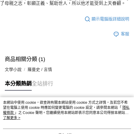
了母親之志，彰顯正義、幫助世人，所以他才能受到上天眷顧。
顯示電腦版詳細說明
客服
商品相關分類 (1)
文學小說
羅曼史 / 言情
本分類熱銷
全站排行
本網站中使用 cookie，欲查詢有關本網站使用 cookie 方式之詳情，及若您不希
熱門標籤
望在電腦上使用 cookie 時應如何變更電腦的 cookie 設定，請參閱本網站「
隱私
權條款
」之 Cookie 聲明。您繼續使用本網站即表示您同意本公司得按本網站使
用條款之 Cookie 聲明使用 cookie。
了解更多 >