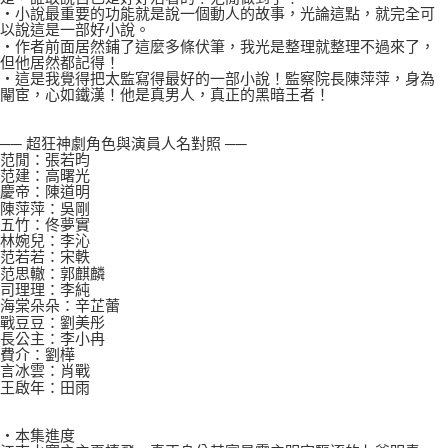
‧小說最重要的功能就是說一個動人的故事，光論這點，就完全可
以說這是一部好小說。
‧作者前面居然鋪了這麼多條伏筆，我光是整理就整理不過來了，
但他居然都記得！
‧這是我覺得把太監寫得最好的一部小說！監察院長陳萍萍，身為
閹宦，心如鐵漢！他是真男人，真正的黑暗王者！
── 超狂神劇角色與演員人名對照 ──
范閒：張若昀
范建：高曙光
慶帝：陳道明
陳萍萍：吳剛
五竹：佟夢實
林婉兒：李沁
范若若：宋軼
范思轍：郭麒麟
司理理：李純
海棠朵朵：辛芷蕾
戰豆豆：劉美彤
長公主：李小冉
費介：劉樺
言冰雲：肖戰
王啟年：田雨
‧本集進度