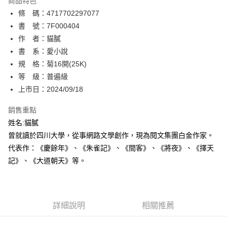
商品特色
相關說明
條 碼：4717702297077
【關於「AFTEE先享後付」】
ATM付款
AFTEE先享後付是「在收到商品之後才付款」的支付方式。 讓您購物簡單
書 號：7F000404
便利好安心！
作 者：貓膩
１．簡單：不需註冊會員、不需綁卡、不需儲值。
運送方式
書 系：愛小說
２．便利：只要手機號碼，簡訊認證，即可結帳。
３．安心：先確認商品／服務後，再付款。
規 格：菊16開(25K)
全家取貨付款
等 級：普遍級
每筆NT$80，滿NT$500(含以上)免運費
【「AFTEE先享後付」結帳流程】
１．於結帳方式選擇「AFTEE先享後付」後，將跳轉至「AFTEE先享後付」
上市日：2024/09/18
付款後全家取貨
結帳頁面，進行簡訊認證並確認金額後，即可完成結帳。
２．訂單成立數日內，您將收到繳費通知簡訊。
銷售重點
每筆NT$80，滿NT$500(含以上)免運費
３．收到繳費通知簡訊後14天內，點擊此簡訊中的連結，可透過四大超商／
姓名:貓膩
ATM／網路銀行／等多元方式進行付款，方視為交易完成。
萊爾富取貨付款
※ 請注意：結帳手續完成當下不需立刻繳費，但若您需要取消訂單，請聯絡
曾就讀於四川大學，從事網路文學創作，現為閱文集團白金作家。
每筆NT$80，滿NT$500(含以上)免運費
購買商品的店家。未經商家同意取消之訂單仍視為有效，需透過AFTEE先享
代表作：《慶餘年》、《朱雀記》、《間客》、《將夜》、《擇天
後付繳納相關費用。
記》、《大道朝天》等。
付款後萊爾富取貨
※ 交易是否成功請以「AFTEE先享後付 」之結帳頁面顯示為準，若有關於
是否繳費成功／繳費後需取消欲退款等相關疑問，請聯繫「AFTEE先享後付
每筆NT$80，滿NT$500(含以上)免運費
客戶支援中心」
https://netprotections.freshdesk.com/support/home
7-11取貨付款
【注意事項】
詳細說明
相關推薦
１．透過由恩沛科技股份有限公司提供之「AFTEE先享後付」服務完成之交
每筆NT$80，滿NT$500(含以上)免運費
易，需依本服務之必要範圍內提供個人資料，並將交易相關給付款項請求債
權轉讓予恩沛科技股份有限公司。