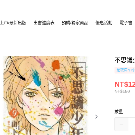
上市/最新出版
出書進度表
預購/獨家商品
優惠活動
電子書
不思議少
超取滿NT$
NT$1
NT$150
數量