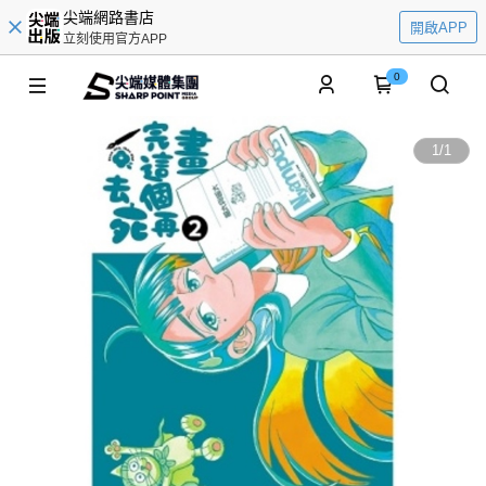
尖端網路書店
開啟APP
立刻使用官方APP
0
1
/
1