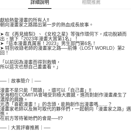
付款後7-11取貨
詳細說明
相關推薦
２．關於個人資料處理事宜，請瀏覽以下網址：
每筆NT$80，滿NT$500(含以上)免運費
https://aftee.tw/terms/#terms3
３．未成年的使用者請事先徵得法定代理人或監護人之同意方可使用
宅配
獻給熱愛漫畫的所有人!!
「AFTEE先享後付」，若未經同意申辦者引起之損失，本公司不負相關責
朝向漫畫家之路踏出第一步的熱血成長故事。
任。
每筆NT$100，滿NT$800(含以上)免運費
４．使用「AFTEE先享後付」時，將依據個別帳號之用戶狀況，依本公司即
➤ 在《再見繪梨》、《女校之星》等強作環伺下，成功脫穎而
時審查核予不同之上限額度；若仍有額度不足之情形，本公司將視審查結果
國家/地區配送
查看運費
出，搶下「2023年漫畫大賞第1名」！
請求用戶進行身份認證。
➤「這本漫畫真厲害！2023」男生部門第6名！
５．嚴禁一人註冊多個帳號或使用他人資訊註冊。若發現惡意使用之情形，
➤ 特別收錄老師的漫畫家之路──前傳〈LOST WORLD〉第2
恩沛科技股份有限公司將有權停止該用戶之使用額度並採取法律行動。
回！
「以前因為漫畫而得到救贖，
所以這次也想自己畫畫看。」
──｜故事簡介｜──
漫畫不是只能「閱讀」，還可以「自己畫」!!
安海相在COMITIA會場受到極大震撼，進而對創作漫畫產生了
濃厚的興趣。
光憑「喜歡漫畫！」的念頭，能夠創作出漫畫嗎……？
漫畫家老師以及無可取代的夥伴們，一起朝向「漫畫家之路」邁
進。
在前方等待著她們的會是──!!?
──｜大賞評審推薦｜──