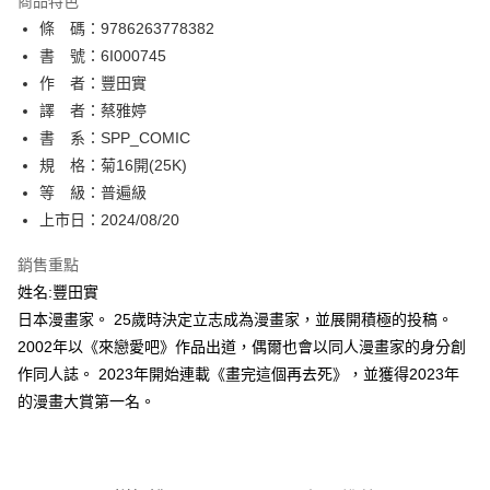
商品特色
相關說明
條 碼：9786263778382
【關於「AFTEE先享後付」】
ATM付款
AFTEE先享後付是「在收到商品之後才付款」的支付方式。 讓您購物簡單
書 號：6I000745
便利好安心！
作 者：豐田實
１．簡單：不需註冊會員、不需綁卡、不需儲值。
運送方式
譯 者：蔡雅婷
２．便利：只要手機號碼，簡訊認證，即可結帳。
３．安心：先確認商品／服務後，再付款。
書 系：SPP_COMIC
全家取貨付款
規 格：菊16開(25K)
每筆NT$80，滿NT$500(含以上)免運費
【「AFTEE先享後付」結帳流程】
１．於結帳方式選擇「AFTEE先享後付」後，將跳轉至「AFTEE先享後付」
等 級：普遍級
付款後全家取貨
結帳頁面，進行簡訊認證並確認金額後，即可完成結帳。
上市日：2024/08/20
２．訂單成立數日內，您將收到繳費通知簡訊。
每筆NT$80，滿NT$500(含以上)免運費
３．收到繳費通知簡訊後14天內，點擊此簡訊中的連結，可透過四大超商／
銷售重點
ATM／網路銀行／等多元方式進行付款，方視為交易完成。
萊爾富取貨付款
※ 請注意：結帳手續完成當下不需立刻繳費，但若您需要取消訂單，請聯絡
姓名:豐田實
每筆NT$80，滿NT$500(含以上)免運費
購買商品的店家。未經商家同意取消之訂單仍視為有效，需透過AFTEE先享
日本漫畫家。 25歲時決定立志成為漫畫家，並展開積極的投稿。
後付繳納相關費用。
2002年以《來戀愛吧》作品出道，偶爾也會以同人漫畫家的身分創
付款後萊爾富取貨
※ 交易是否成功請以「AFTEE先享後付 」之結帳頁面顯示為準，若有關於
是否繳費成功／繳費後需取消欲退款等相關疑問，請聯繫「AFTEE先享後付
作同人誌。 2023年開始連載《畫完這個再去死》，並獲得2023年
每筆NT$80，滿NT$500(含以上)免運費
客戶支援中心」
https://netprotections.freshdesk.com/support/home
的漫畫大賞第一名。
7-11取貨付款
【注意事項】
１．透過由恩沛科技股份有限公司提供之「AFTEE先享後付」服務完成之交
每筆NT$80，滿NT$500(含以上)免運費
易，需依本服務之必要範圍內提供個人資料，並將交易相關給付款項請求債
權轉讓予恩沛科技股份有限公司。