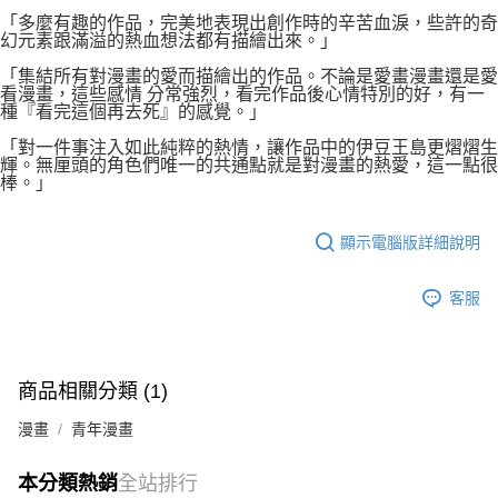
「多麼有趣的作品，完美地表現出創作時的辛苦血淚，些許的奇
幻元素跟滿溢的熱血想法都有描繪出來。」
「集結所有對漫畫的愛而描繪出的作品。不論是愛畫漫畫還是愛
看漫畫，這些感情 分常強烈，看完作品後心情特別的好，有一
種『看完這個再去死』的感覺。」
「對一件事注入如此純粹的熱情，讓作品中的伊豆王島更熠熠生
輝。無厘頭的角色們唯一的共通點就是對漫畫的熱愛，這一點很
棒。」
顯示電腦版詳細說明
客服
商品相關分類 (1)
漫畫
青年漫畫
本分類熱銷
全站排行