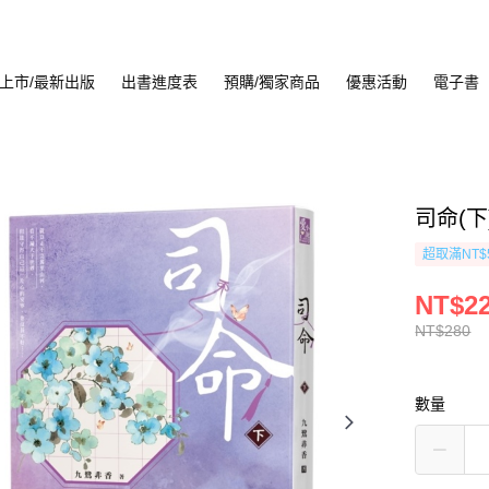
上市/最新出版
出書進度表
預購/獨家商品
優惠活動
電子書
司命(下
超取滿NT$
NT$2
NT$280
數量