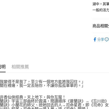
付款後全
２．訂單
湖中。其
３．收到繳
每筆NT$8
一般的活
／ATM／
※ 請注意
萊爾富取
絡購買商品
先享後付
每筆NT$8
商品相關分
※ 交易是
是否繳費成
付款後萊
文學小說
付客戶支
每筆NT$8
分享
【注意事
7-11取貨
１．透過由
交易，需
每筆NT$8
求債權轉
２．關於
付款後7-1
說明
相關推薦
https://aft
每筆NT$8
３．未成
「AFTE
宅配
任。
我變得不是我了，至少有一個地方能將我囚住。」
４．使用「
關在裡邊，我一定去陪你，不讓你孤孤單單的。」
每筆NT$1
即時審查
結果請求
國家/地區
非香仙俠經典，天上地下，與你互寵！
５．嚴禁
蘭訣》宇宙三部曲終於圓滿，閱讀順序《蒼蘭訣》→《忘川劫》
形，恩沛
蘭訣》小蘭花的師父、撿她回去的人→司命星君，即《司命》女
動。
川劫》結尾，司命大醉一場入夢，接《司命》開頭！