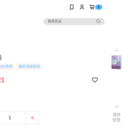
0
)
500免運
國家/地區配送
21
清除
紀錄