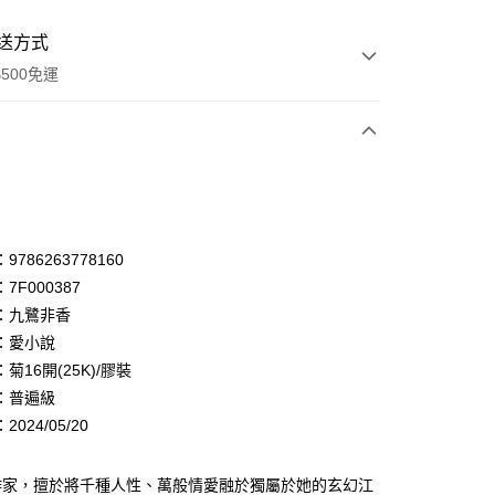
送方式
500免運
次付款
付款
享後付
786263778160
7F000387
FTEE先享後付」】
：九鷺非香
先享後付是「在收到商品之後才付款」的支付方式。 讓您購物簡單
心！
：愛小說
：不需註冊會員、不需綁卡、不需儲值。
菊16開(25K)/膠裝
：只要手機號碼，簡訊認證，即可結帳。
：普遍級
：先確認商品／服務後，再付款。
024/05/20
付款
EE先享後付」結帳流程】
0，滿NT$500(含以上)免運費
方式選擇「AFTEE先享後付」後，將跳轉至「AFTEE先享後
頁面，進行簡訊認證並確認金額後，即可完成結帳。
作家，擅於將千種人性、萬般情愛融於獨屬於她的玄幻江