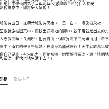
川劫》中修仙的弟子→與阿蕪/女怨糾纏三世的仙人長安！
影視排隊中，即將盛大呈現！
墟沒有白日，無極荒城沒有黑夜。一黑一白，一處象徵永夜，一
笙跟長淵被困其中，而找出這兩地的關聯，說不定就是出去的方
人寧靜恬睡，長淵想，他要自由，但就算走不完萬里山河，看不
夢中，奇妙的聲音告訴她，長淵身為龍就是錯！天生就該萬年被
道自己是誰、有何能力，但她知道，她要解救長淵，毀了這個地
和長淵一起快樂地生活下去。」
熱銷
全站排行