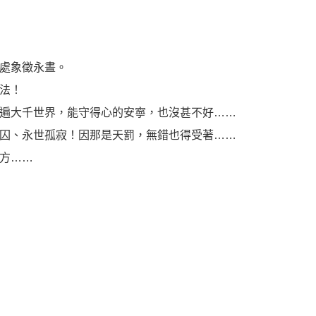
處象徵永晝。
法！
遍大千世界，能守得心的安寧，也沒甚不好……
囚、永世孤寂！因那是天罰，無錯也得受著……
方……