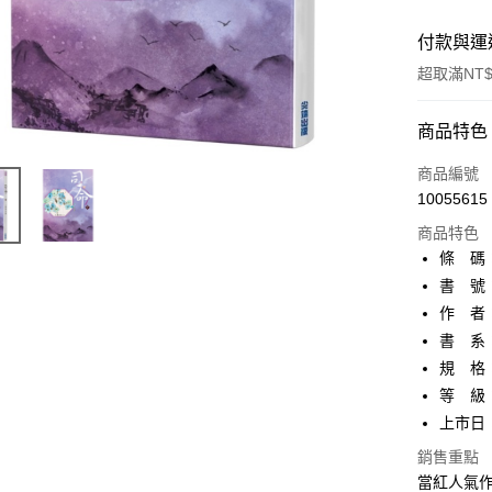
付款與運
超取滿NT$
付款方式
商品特色
信用卡一
商品編號
10055615
超商取貨
商品特色
AFTEE先
條 碼：9
相關說明
書 號：
【關於「A
作 者
ATM付款
AFTEE
便利好安
書 系
１．簡單
規 格：
２．便利
運送方式
等 級
３．安心
上市日：2
全家取貨
【「AFT
每筆NT$8
銷售重點
１．於結帳
付」結帳
當紅人氣