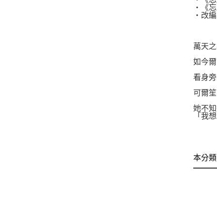
‧《忘
‧改編
萬天之
如今爾
看身旁
可爾笙
她不知
「我想
本分類