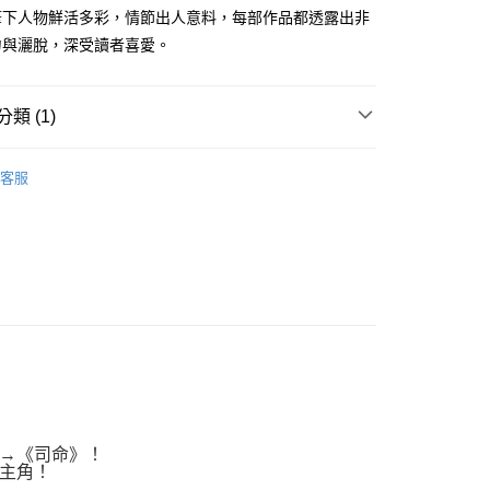
家取貨
成立數日內，您將收到繳費通知簡訊。
筆下人物鮮活多彩，情節出人意料，每部作品都透露出非
費通知簡訊後14天內，點擊此簡訊中的連結，可透過四大超商
0，滿NT$500(含以上)免運費
力與灑脫，深受讀者喜愛。
網路銀行／等多元方式進行付款，方視為交易完成。
：結帳手續完成當下不需立刻繳費，但若您需要取消訂單，請聯
貨付款
的店家。未經商家同意取消之訂單仍視為有效，需透過AFTEE
繳納相關費用。
0，滿NT$500(含以上)免運費
類 (1)
否成功請以「AFTEE先享後付 」之結帳頁面顯示為準，若有關於
功／繳費後需取消欲退款等相關疑問，請聯繫「AFTEE先享後
爾富取貨
羅曼史 / 言情
援中心」
https://netprotections.freshdesk.com/support/home
0，滿NT$500(含以上)免運費
客服
項】
付款
恩沛科技股份有限公司提供之「AFTEE先享後付」服務完成之
依本服務之必要範圍內提供個人資料，並將交易相關給付款項請
0，滿NT$500(含以上)免運費
讓予恩沛科技股份有限公司。
個人資料處理事宜，請瀏覽以下網址：
1取貨
ee.tw/terms/#terms3
0，滿NT$500(含以上)免運費
年的使用者請事先徵得法定代理人或監護人之同意方可使用
E先享後付」，若未經同意申辦者引起之損失，本公司不負相關責
AFTEE先享後付」時，將依據個別帳號之用戶狀況，依本公司
00，滿NT$800(含以上)免運費
核予不同之上限額度；若仍有額度不足之情形，本公司將視審查
用戶進行身份認證。
配送
查看運費
一人註冊多個帳號或使用他人資訊註冊。若發現惡意使用之情
→《司命》！
科技股份有限公司將有權停止該用戶之使用額度並採取法律行
主角！