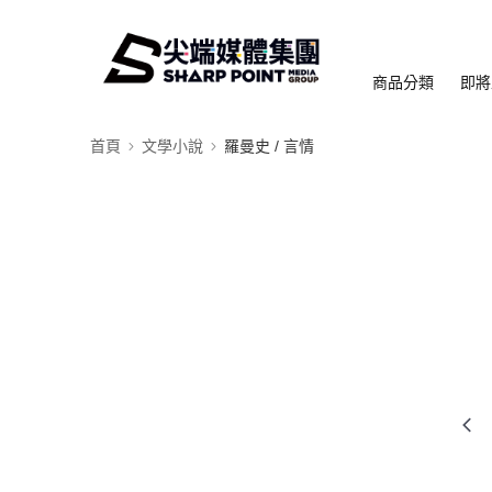
商品分類
即將
首頁
文學小說
羅曼史 / 言情