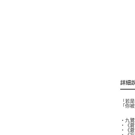
詳細
「若是
「你被
‧九鷺
‧《蒼
‧《蒼
‧《忘