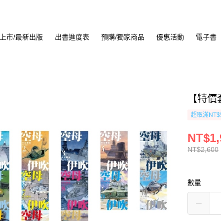
上市/最新出版
出書進度表
預購/獨家商品
優惠活動
電子書
【特價套
超取滿NT$
NT$1,
NT$2,600
數量