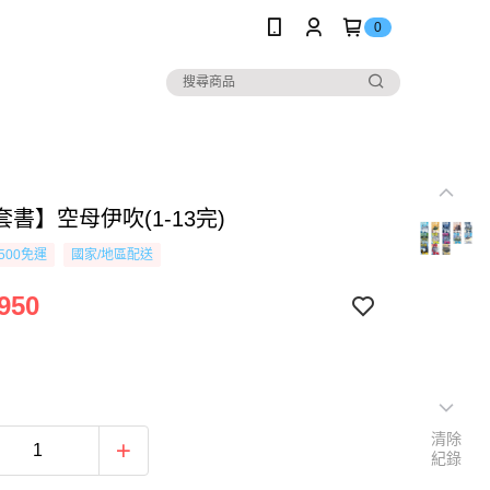
0
書】空母伊吹(1-13完)
500免運
國家/地區配送
950
清除
紀錄