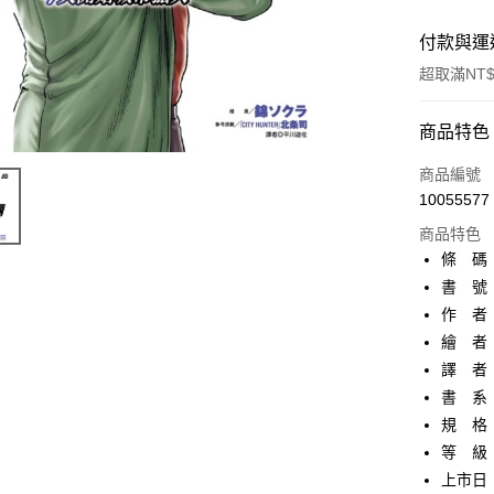
付款與運
超取滿NT$
付款方式
商品特色
信用卡一
商品編號
10055577
超商取貨
商品特色
AFTEE先
條 碼：9
相關說明
書 號：
【關於「A
作 者
ATM付款
AFTEE
便利好安
繪 者
１．簡單
譯 者
２．便利
運送方式
書 系：
３．安心
規 格：
全家取貨
【「AFT
等 級
每筆NT$8
１．於結帳
付」結帳
上市日：2