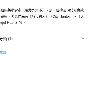
家取貨
成立數日內，您將收到繳費通知簡訊。
費通知簡訊後14天內，點擊此簡訊中的連結，可透過四大超商
0，滿NT$500(含以上)免運費
本福岡縣小倉市（現北九州市），是一位擅長現代寫實故
網路銀行／等多元方式進行付款，方視為交易完成。
：結帳手續完成當下不需立刻繳費，但若您需要取消訂單，請聯
畫家，著名作品有《城市獵人》（City Hunter）、《天
貨付款
的店家。未經商家同意取消之訂單仍視為有效，需透過AFTEE
el Heart）等。
繳納相關費用。
0，滿NT$500(含以上)免運費
否成功請以「AFTEE先享後付 」之結帳頁面顯示為準，若有關於
功／繳費後需取消欲退款等相關疑問，請聯繫「AFTEE先享後
爾富取貨
援中心」
https://netprotections.freshdesk.com/support/home
類 (1)
0，滿NT$500(含以上)免運費
項】
年漫畫
付款
恩沛科技股份有限公司提供之「AFTEE先享後付」服務完成之
客服
依本服務之必要範圍內提供個人資料，並將交易相關給付款項請
0，滿NT$500(含以上)免運費
讓予恩沛科技股份有限公司。
個人資料處理事宜，請瀏覽以下網址：
1取貨
ee.tw/terms/#terms3
0，滿NT$500(含以上)免運費
年的使用者請事先徵得法定代理人或監護人之同意方可使用
E先享後付」，若未經同意申辦者引起之損失，本公司不負相關責
AFTEE先享後付」時，將依據個別帳號之用戶狀況，依本公司
00，滿NT$800(含以上)免運費
核予不同之上限額度；若仍有額度不足之情形，本公司將視審查
用戶進行身份認證。
配送
查看運費
一人註冊多個帳號或使用他人資訊註冊。若發現惡意使用之情
科技股份有限公司將有權停止該用戶之使用額度並採取法律行