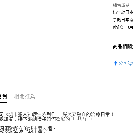
付款後全
２．訂單
銷售重點
３．收到繳
每筆NT$8
出生於日
／ATM／
※ 請注意
事的日本漫
萊爾富取
絡購買商品
使心》（Ang
先享後付
每筆NT$8
※ 交易是
是否繳費成
付款後萊
付客戶支
商品相關分
每筆NT$8
【注意事
漫畫
青
7-11取貨
１．透過由
分享
交易，需
每筆NT$8
求債權轉
２．關於
付款後7-1
https://aft
每筆NT$8
３．未成
「AFTE
說明
相關推薦
宅配
任。
４．使用「
每筆NT$1
即時審查
結果請求
司《城市獵人》轉生系列作──爆笑又熱血的治癒日常！
國家/地區
我知道…接下來劇情將如何發展的「世界」。
５．嚴禁
形，恩沛
冴羽獠所在的城市獵人裡，
動。