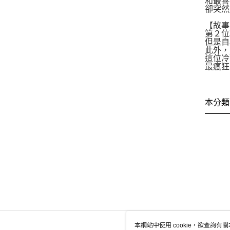
和最喜
卻突然
【故事
第２位
但是自
此外，
這位冷
最瘋狂
本分類
本網站中使用 cookie，欲查詢有關