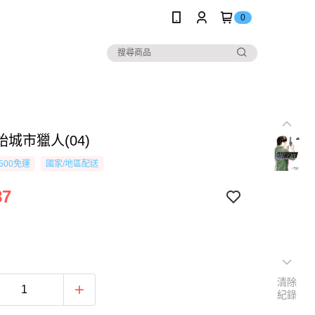
0
城市獵人(04)
500免運
國家/地區配送
87
清除
紀錄