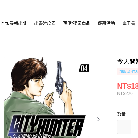
上市/最新出版
出書進度表
預購/獨家商品
優惠活動
電子書
今天開始
超取滿NT$
NT$1
NT$220
數量