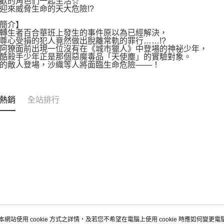
歡的角色們一起生活☆
迎來威脅生命的天大危險!?
簡介】
轉生者百合華班上發生的事件原以為已經解決，
尊心受損的犯人竟然做出脫離常軌的罪行……!?
阿獠面前出現一位沒有在《城市獵人》中登場的神祕少年，
酷殺手少年正是那個惡魔毒品「天使塵」的實驗對象。
的敵人登場，沙織等人將面臨生命危險───！
熱銷
全站排行
本網站使用 cookie 方式之詳情，及若您不希望在電腦上使用 cookie 時應如何變更電腦的