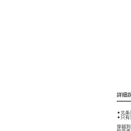
詳細
✦北条
✦只有
穿越到