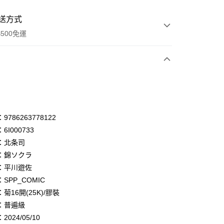
送方式
500免運
次付款
付款
享後付
786263778122
6I000733
FTEE先享後付」】
：北条司
先享後付是「在收到商品之後才付款」的支付方式。 讓您購物簡單
心！
：錦ソクラ
：不需註冊會員、不需綁卡、不需儲值。
：平川遊佐
：只要手機號碼，簡訊認證，即可結帳。
SPP_COMIC
：先確認商品／服務後，再付款。
菊16開(25K)/膠裝
付款
EE先享後付」結帳流程】
：普遍級
0，滿NT$500(含以上)免運費
方式選擇「AFTEE先享後付」後，將跳轉至「AFTEE先享後
頁面，進行簡訊認證並確認金額後，即可完成結帳。
024/05/10