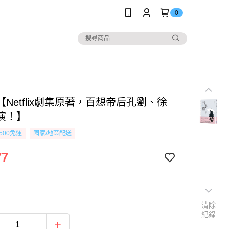
0
Netflix劇集原著，百想帝后孔劉、徐
演！】
500免運
國家/地區配送
77
清除
紀錄