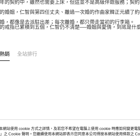
年的契約中，雖然也需要上床，但這並不是高級伴遊服務；契約
的婚姻，仁智與第四任丈夫、離過一次婚的作曲家韓正元續了約
婚，都像是去派駐出差；每次離婚，都只帶走當初的行李箱。
的戒指已累積到五個，仁智仍不清楚──婚姻與愛情，到底是什
熱銷
全站排行
本網站使用 cookie 方式之詳情，及若您不希望在電腦上使用 cookie 時應如何變更電腦的
」之 Cookie 聲明。您繼續使用本網站即表示您同意本公司得按本網站使用條款之 Coo
關於我們
客服資訊