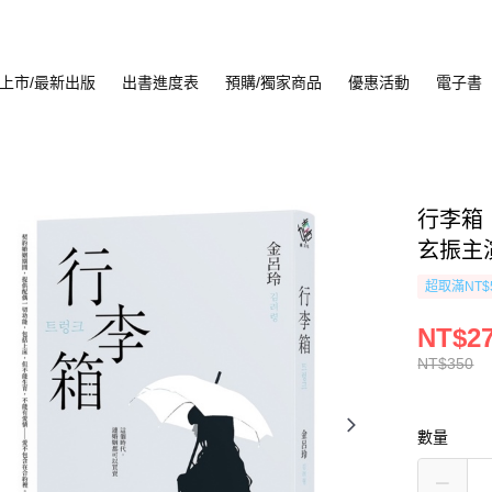
上市/最新出版
出書進度表
預購/獨家商品
優惠活動
電子書
行李箱【
玄振主
超取滿NT$
NT$2
NT$350
數量