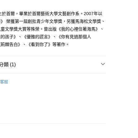
頁面，進行簡訊認證並確認金額後，即可完成結帳。
家取貨
成立數日內，您將收到繳費通知簡訊。
出生於首爾，畢業於首爾藝術大學文藝創作系。2007年以
費通知簡訊後14天內，點擊此簡訊中的連結，可透過四大超商
0，滿NT$500(含以上)免運費
得》 榮獲第一屆創批青少年文學獎，另獲馬海松文學獎、
網路銀行／等多元方式進行付款，方視為交易完成。
：結帳手續完成當下不需立刻繳費，但若您需要取消訂單，請聯
兒童文學獎大賞等殊榮。曾出版《我的心裡住著海馬》、
貨付款
的店家。未經商家同意取消之訂單仍視為有效，需透過AFTEE
憶的孩子》、《優雅的謊言》、《你有見過那個人
繳納相關費用。
0，滿NT$500(含以上)免運費
否成功請以「AFTEE先享後付 」之結帳頁面顯示為準，若有關於
《荊棘告白》、《看到你了》等著作。
功／繳費後需取消欲退款等相關疑問，請聯繫「AFTEE先享後
爾富取貨
援中心」
https://netprotections.freshdesk.com/support/home
0，滿NT$500(含以上)免運費
類 (1)
項】
付款
恩沛科技股份有限公司提供之「AFTEE先享後付」服務完成之
翻譯小說
依本服務之必要範圍內提供個人資料，並將交易相關給付款項請
0，滿NT$500(含以上)免運費
客服
讓予恩沛科技股份有限公司。
個人資料處理事宜，請瀏覽以下網址：
1取貨
ee.tw/terms/#terms3
0，滿NT$500(含以上)免運費
年的使用者請事先徵得法定代理人或監護人之同意方可使用
E先享後付」，若未經同意申辦者引起之損失，本公司不負相關責
AFTEE先享後付」時，將依據個別帳號之用戶狀況，依本公司
00，滿NT$800(含以上)免運費
核予不同之上限額度；若仍有額度不足之情形，本公司將視審查
用戶進行身份認證。
配送
查看運費
一人註冊多個帳號或使用他人資訊註冊。若發現惡意使用之情
科技股份有限公司將有權停止該用戶之使用額度並採取法律行