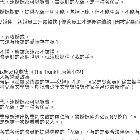
代，連婚姻都可以買賣，畢竟好的配偶，是一種奢侈品。
動。
婚姻期間，提供配偶一切功能，包括上床，但不能生育，不能有
M婚仲：初婚員工升遷較快 | 優秀員工才能獲得續約 | 因被家暴
，五枚婚戒，
言還有所謂的愛情存在嗎？
不懂，應該永遠都不該懂，
會更好的那個世界，就這麼抓住了我的手。
flix超尺度劇集《The Trunk》原著小說】
人系戀愛故事
帝后《孤單又燦爛的神──鬼怪》孔劉‧《又是吳海英》徐玄振
村兒童文學獎、創批青少年文學獎得獎作家金呂玲最新作品！
代，連婚姻都可以買賣，
的配偶，是一種奢侈品。
業後想進出版業卻失敗的盧仁智，被婚姻仲介公司NM挖角了。
是想結一次婚看看的女人。」
各式各樣的會員們提供專屬的「配偶」，有的需要合法伴侶、有