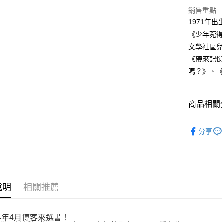
付」結帳
銷售重點
付款後全
２．訂單
1971年
３．收到繳
每筆NT$8
《少年菀
／ATM／
※ 請注意
文學社區
萊爾富取
絡購買商品
《帶來記
先享後付
每筆NT$8
※ 交易是
嗎？》、
是否繳費成
付款後萊
付客戶支
每筆NT$8
商品相關分
【注意事
7-11取貨
１．透過由
文學小說
交易，需
每筆NT$8
分享
求債權轉
２．關於
付款後7-1
https://aft
每筆NT$8
３．未成
「AFTE
宅配
任。
４．使用「
說明
相關推薦
每筆NT$1
即時審查
結果請求
國家/地區
５．嚴禁
24年4月博客來選書！
形，恩沛