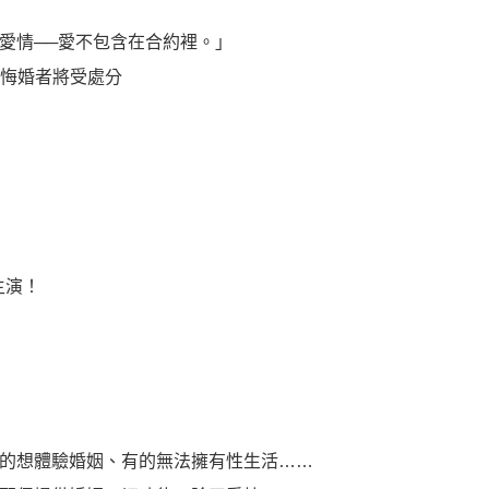
愛情──愛不包含在合約裡。」
而悔婚者將受處分
主演！
的想體驗婚姻、有的無法擁有性生活……