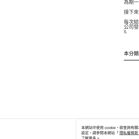
為期一
接下來
每次結
公司發
\\
本分類
本網站中使用 cookie，欲查詢有關
設定，請參閱本網站「
隱私權條款
使用 cookie。
了解更多 >