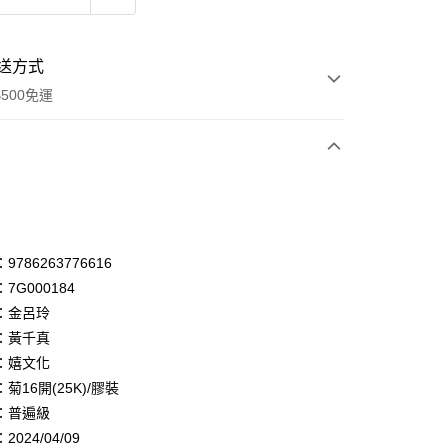
送方式
500免運
次付款
付款
享後付
786263776616
7G000184
FTEE先享後付」】
：金呂玲
先享後付是「在收到商品之後才付款」的支付方式。 讓您購物簡單
心！
：黃千真
：不需註冊會員、不需綁卡、不需儲值。
：嬉文化
：只要手機號碼，簡訊認證，即可結帳。
菊16開(25K)/膠裝
：先確認商品／服務後，再付款。
：普遍級
付款
EE先享後付」結帳流程】
024/04/09
0，滿NT$500(含以上)免運費
方式選擇「AFTEE先享後付」後，將跳轉至「AFTEE先享後