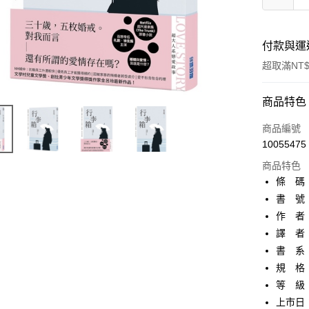
付款與運
超取滿NT$
付款方式
商品特色
信用卡一
商品編號
10055475
超商取貨
商品特色
AFTEE先
條 碼：9
相關說明
書 號：
【關於「A
作 者
ATM付款
AFTEE
便利好安
譯 者
１．簡單
書 系
２．便利
運送方式
規 格：
３．安心
等 級
全家取貨
【「AFT
上市日：2
每筆NT$8
１．於結帳