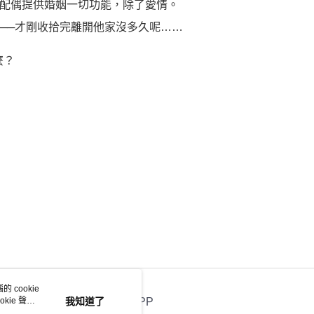
配偶提供婚姻一切功能，除了愛情。
──才剛收拾完離開他家沒多久呢……
麼？
 cookie
kie 聲明
我知道了
官方APP