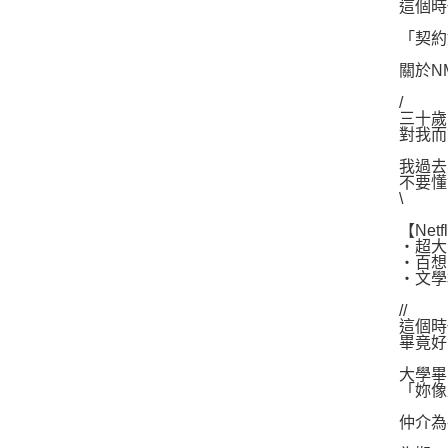
這個時
「契約
關於N
/
三十歲
對我而
我過去
不要懂
\
【Net
‧超大
‧百想
‧文學
//
這個時
畢竟好
大學畢
「妳像
仲介為