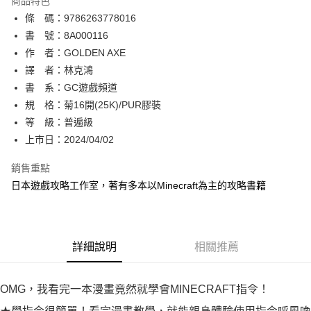
商品特色
相關說明
條 碼：9786263778016
【關於「AFTEE先享後付」】
ATM付款
AFTEE先享後付是「在收到商品之後才付款」的支付方式。 讓您購物簡單
書 號：8A000116
便利好安心！
作 者：GOLDEN AXE
１．簡單：不需註冊會員、不需綁卡、不需儲值。
運送方式
譯 者：林克鴻
２．便利：只要手機號碼，簡訊認證，即可結帳。
３．安心：先確認商品／服務後，再付款。
書 系：GC遊戲頻道
全家取貨付款
規 格：菊16開(25K)/PUR膠裝
每筆NT$80，滿NT$500(含以上)免運費
【「AFTEE先享後付」結帳流程】
１．於結帳方式選擇「AFTEE先享後付」後，將跳轉至「AFTEE先享後付」
等 級：普遍級
付款後全家取貨
結帳頁面，進行簡訊認證並確認金額後，即可完成結帳。
上市日：2024/04/02
２．訂單成立數日內，您將收到繳費通知簡訊。
每筆NT$80，滿NT$500(含以上)免運費
３．收到繳費通知簡訊後14天內，點擊此簡訊中的連結，可透過四大超商／
銷售重點
ATM／網路銀行／等多元方式進行付款，方視為交易完成。
萊爾富取貨付款
※ 請注意：結帳手續完成當下不需立刻繳費，但若您需要取消訂單，請聯絡
日本遊戲攻略工作室，著有多本以Minecraft為主的攻略書籍
每筆NT$80，滿NT$500(含以上)免運費
購買商品的店家。未經商家同意取消之訂單仍視為有效，需透過AFTEE先享
後付繳納相關費用。
付款後萊爾富取貨
※ 交易是否成功請以「AFTEE先享後付 」之結帳頁面顯示為準，若有關於
是否繳費成功／繳費後需取消欲退款等相關疑問，請聯繫「AFTEE先享後付
每筆NT$80，滿NT$500(含以上)免運費
詳細說明
相關推薦
客戶支援中心」
https://netprotections.freshdesk.com/support/home
7-11取貨付款
【注意事項】
１．透過由恩沛科技股份有限公司提供之「AFTEE先享後付」服務完成之交
每筆NT$80，滿NT$500(含以上)免運費
OMG，我看完一本漫畫竟然就學會MINECRAFT指令！
易，需依本服務之必要範圍內提供個人資料，並將交易相關給付款項請求債
權轉讓予恩沛科技股份有限公司。