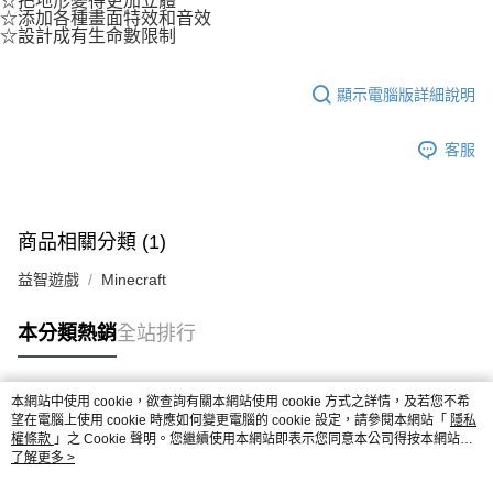
☆把地形變得更加立體
☆添加各種畫面特效和音效
☆設計成有生命數限制
顯示電腦版詳細說明
客服
商品相關分類 (1)
益智遊戲
Minecraft
本分類熱銷
全站排行
本網站中使用 cookie，欲查詢有關本網站使用 cookie 方式之詳情，及若您不希
熱門標籤
望在電腦上使用 cookie 時應如何變更電腦的 cookie 設定，請參閱本網站「
隱私
權條款
」之 Cookie 聲明。您繼續使用本網站即表示您同意本公司得按本網站使
用條款之 Cookie 聲明使用 cookie。
了解更多 >