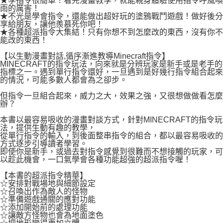
★學指令很簡單！看完漫畫教學，就能親身體驗使用指令呼風喚
付款後7-11取貨
雨的厲害！
２．關於個人資料處理事宜，請瀏覽以下網址：
每筆NT$80，滿NT$500(含以上)免運費
★不光是學會指令，還能做出超好玩的塗鴉戰鬥遊戲！做好後分
https://aftee.tw/terms/#terms3
享給朋友，讓他羨慕死你吧！
３．未成年的使用者請事先徵得法定代理人或監護人之同意方可使用
★各種超派指令大集結！只有你想不到怎麼改的東西，沒有你不
宅配
「AFTEE先享後付」，若未經同意申辦者引起之損失，本公司不負相關責
能改的東西！
任。
每筆NT$100，滿NT$800(含以上)免運費
４．使用「AFTEE先享後付」時，將依據個別帳號之用戶狀況，依本公司即
【以生動漫畫對話,循序漸進教導Minecraft指令】
時審查核予不同之上限額度；若仍有額度不足之情形，本公司將視審查結果
MINECRAFT的指令玩法，向來就是分辨玩家是新手或是老手的
國家/地區配送
查看運費
請求用戶進行身份認證。
指標之一。遇到單行指令還好，一旦遇到是好幾行指令組合起來
的情況，可能多數人都會為之卻步。
５．嚴禁一人註冊多個帳號或使用他人資訊註冊。若發現惡意使用之情形，
恩沛科技股份有限公司將有權停止該用戶之使用額度並採取法律行動。
但指令一旦組合起來，威力之大，效果之強，又很想做做看怎麼
辦？
本書以最容易吸收的漫畫對談方式，針對MINECRAFT的指令玩
法，提供生動有趣的教學，
從單行指令的輸入，到後面整串指令的組合，都以最容易吸收的
方式逐步引導讀者學習。
即使你是新手，或過去對指令感覺到很難而不想接觸的玩家，可
以趁此機會，一口氣學會各種功能超強的超派指令喔！
【本書的超派指令精華】
☆安排對戰場地與細節設定
☆召喚出作為敵人的怪物
☆準備遊戲通關的應對功能
☆添加開始前的處理功能
☆讓敵方怪物也會為地面塗色