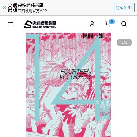
尖端網路書店
開啟APP
立刻使用官方APP
0
1
/
1