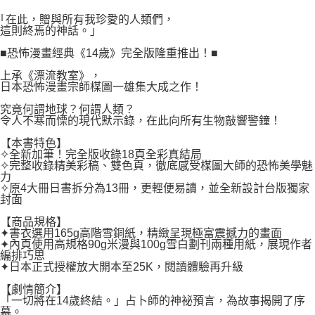
２．關於個人資料處理事宜，請瀏覽以下網址：
每筆NT$80，滿NT$500(含以上)免運費
https://aftee.tw/terms/#terms3
｢在此，贈與所有我珍愛的人類們，
３．未成年的使用者請事先徵得法定代理人或監護人之同意方可使用
這則終焉的神話。」
宅配
「AFTEE先享後付」，若未經同意申辦者引起之損失，本公司不負相關責
任。
■恐怖漫畫經典《14歲》完全版隆重推出！■
每筆NT$100，滿NT$800(含以上)免運費
４．使用「AFTEE先享後付」時，將依據個別帳號之用戶狀況，依本公司即
上承《漂流教室》，
時審查核予不同之上限額度；若仍有額度不足之情形，本公司將視審查結果
國家/地區配送
查看運費
日本恐怖漫畫宗師楳圖一雄集大成之作！
請求用戶進行身份認證。
５．嚴禁一人註冊多個帳號或使用他人資訊註冊。若發現惡意使用之情形，
究竟何謂地球？何謂人類？
恩沛科技股份有限公司將有權停止該用戶之使用額度並採取法律行動。
令人不寒而慄的現代默示錄，在此向所有生物敲響警鐘！
【本書特色】
✧全新加筆！完全版收錄18頁全彩真結局
✧完整收錄精美彩稿、雙色頁，徹底感受楳圖大師的恐怖美學魅
力
✧原4大冊日書拆分為13冊，更輕便易讀，並全新設計台版獨家
封面
【商品規格】
✦書衣選用165g高階雪銅紙，精緻呈現極富震撼力的畫面
✦內頁使用高規格90g米漫與100g雪白劃刊兩種用紙，展現作者
編排巧思
✦日本正式授權放大開本至25K，閱讀體驗再升級
【劇情簡介】
「一切將在14歲終結。」占卜師的神祕預言，為故事揭開了序
幕。