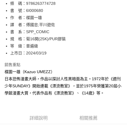
條 碼：9786263774728
【關於「AFTEE先享後付」】
ATM付款
AFTEE先享後付是「在收到商品之後才付款」的支付方式。 讓您購物簡單
書 號：6I000680
便利好安心！
作 者：楳圖一雄
１．簡單：不需註冊會員、不需綁卡、不需儲值。
運送方式
譯 者：傅國忠;平川遊佐
２．便利：只要手機號碼，簡訊認證，即可結帳。
３．安心：先確認商品／服務後，再付款。
書 系：SPP_COMIC
全家取貨付款
規 格：菊16開(25K)/PUR膠裝
每筆NT$80，滿NT$500(含以上)免運費
【「AFTEE先享後付」結帳流程】
１．於結帳方式選擇「AFTEE先享後付」後，將跳轉至「AFTEE先享後付」
等 級：普遍級
付款後全家取貨
結帳頁面，進行簡訊認證並確認金額後，即可完成結帳。
上市日：2024/03/19
２．訂單成立數日內，您將收到繳費通知簡訊。
每筆NT$80，滿NT$500(含以上)免運費
３．收到繳費通知簡訊後14天內，點擊此簡訊中的連結，可透過四大超商／
銷售重點
ATM／網路銀行／等多元方式進行付款，方視為交易完成。
萊爾富取貨付款
※ 請注意：結帳手續完成當下不需立刻繳費，但若您需要取消訂單，請聯絡
楳圖一雄（Kazuo UMEZZ）
每筆NT$80，滿NT$500(含以上)免運費
購買商品的店家。未經商家同意取消之訂單仍視為有效，需透過AFTEE先享
日本恐怖漫畫大師，作品以探討人性黑暗面為主。1972年於《週刊
後付繳納相關費用。
少年SUNDAY》開始連載《漂流教室》，並於1975年榮獲第20屆小
付款後萊爾富取貨
※ 交易是否成功請以「AFTEE先享後付 」之結帳頁面顯示為準，若有關於
是否繳費成功／繳費後需取消欲退款等相關疑問，請聯繫「AFTEE先享後付
學館漫畫大賞，代表作品有《漂流教室》、《14歲》等。
每筆NT$80，滿NT$500(含以上)免運費
客戶支援中心」
https://netprotections.freshdesk.com/support/home
7-11取貨付款
【注意事項】
１．透過由恩沛科技股份有限公司提供之「AFTEE先享後付」服務完成之交
每筆NT$80，滿NT$500(含以上)免運費
易，需依本服務之必要範圍內提供個人資料，並將交易相關給付款項請求債
詳細說明
相關推薦
權轉讓予恩沛科技股份有限公司。
付款後7-11取貨