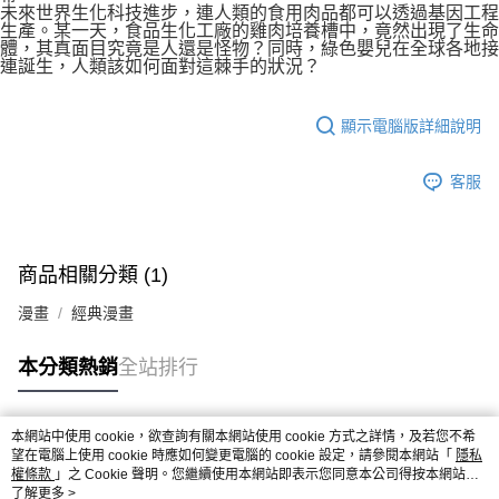
未來世界生化科技進步，連人類的食用肉品都可以透過基因工程
生產。某一天，食品生化工廠的雞肉培養槽中，竟然出現了生命
體，其真面目究竟是人還是怪物？同時，綠色嬰兒在全球各地接
連誕生，人類該如何面對這棘手的狀況？
顯示電腦版詳細說明
客服
商品相關分類 (1)
漫畫
經典漫畫
本分類熱銷
全站排行
本網站中使用 cookie，欲查詢有關本網站使用 cookie 方式之詳情，及若您不希
熱門標籤
望在電腦上使用 cookie 時應如何變更電腦的 cookie 設定，請參閱本網站「
隱私
權條款
」之 Cookie 聲明。您繼續使用本網站即表示您同意本公司得按本網站使
用條款之 Cookie 聲明使用 cookie。
了解更多 >