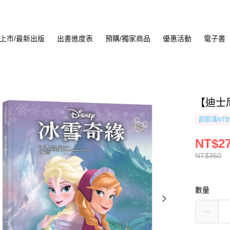
上市/最新出版
出書進度表
預購/獨家商品
優惠活動
電子書
【迪士
超取滿NT$
NT$2
NT$350
數量