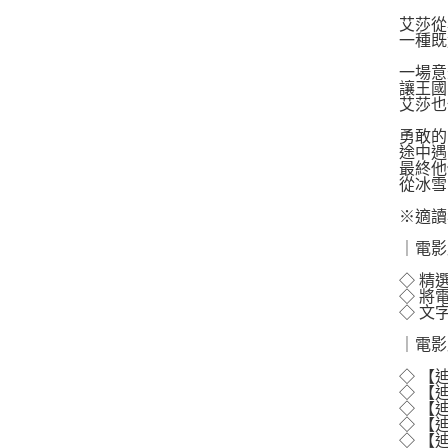
艾莎從
一種既
一場意
讓王國
艾莎也
勇敢的
途中遇
最終他
從冰雪
※適讀
｜電影
◇ 精
◇ 將
◇ 文
｜電影
◇ 【
◇ 【
◇ 【
◇ 【
◇ 【