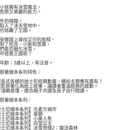
小就擁有冰雪魔法，
危險又美麗的能力。
外的降臨，
陷入了冰天雪地中，
也逃離了王國。
安娜踏上尋找艾莎的旅程，
到了阿克、小斯和雪寶，
們能否融化冰雪，
中拯救王國呢？
年齡：3歲以上，有注音。
原著繪本系列特色｜
選各式各樣的迪士尼經典動畫，繽紛主題應有盡有！
電影原著化為紙上故事，讓讀者重溫經典的感動。
字淺顯易懂，適合親子共讀及孩子自行閱讀。
原著繪本系列｜
迪士尼繪本系列】元素方城市
迪士尼繪本系列】星願
迪士尼繪本系列】小美人魚
迪士尼繪本系列】白雪公主
迪士尼繪本系列】冰雪奇緣2：魔法森林