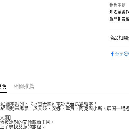
付款後全
２．訂單
銷售重點
３．收到繳
每筆NT$8
知名童書
／ATM／
※ 請注意
戰鬥到最
萊爾富取
絡購買商品
先享後付
每筆NT$8
※ 交易是
商品相關分
是否繳費成
付款後萊
付客戶支
每筆NT$8
小光點
【注意事
分享
7-11取貨
１．透過由
交易，需
每筆NT$8
求債權轉
２．關於
付款後7-1
https://aft
每筆NT$8
３．未成
說明
相關推薦
「AFTE
宅配
任。
４．使用「
每筆NT$1
士尼繪本系列，《冰雪奇緣》電影原著長篇繪本！
即時審查
溫經典動畫場景，與艾莎、安娜、雪寶、阿克與小斯，展開一場
結果請求
國家/地區
５．嚴禁
大綱】
形，恩沛
救被冰封的艾倫戴爾王國，
動。
上了尋找艾莎的旅程。