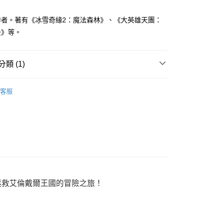
家取貨
成立數日內，您將收到繳費通知簡訊。
費通知簡訊後14天內，點擊此簡訊中的連結，可透過四大超商
0，滿NT$500(含以上)免運費
作者。著有《冰雪奇緣2：魔法森林》、《大英雄天團：
網路銀行／等多元方式進行付款，方視為交易完成。
：結帳手續完成當下不需立刻繳費，但若您需要取消訂單，請聯
後》等。
貨付款
的店家。未經商家同意取消之訂單仍視為有效，需透過AFTEE
繳納相關費用。
0，滿NT$500(含以上)免運費
否成功請以「AFTEE先享後付 」之結帳頁面顯示為準，若有關於
類 (1)
功／繳費後需取消欲退款等相關疑問，請聯繫「AFTEE先享後
爾富取貨
援中心」
https://netprotections.freshdesk.com/support/home
0，滿NT$500(含以上)免運費
繪本故事
項】
客服
付款
恩沛科技股份有限公司提供之「AFTEE先享後付」服務完成之
依本服務之必要範圍內提供個人資料，並將交易相關給付款項請
0，滿NT$500(含以上)免運費
讓予恩沛科技股份有限公司。
個人資料處理事宜，請瀏覽以下網址：
1取貨
ee.tw/terms/#terms3
0，滿NT$500(含以上)免運費
年的使用者請事先徵得法定代理人或監護人之同意方可使用
E先享後付」，若未經同意申辦者引起之損失，本公司不負相關責
AFTEE先享後付」時，將依據個別帳號之用戶狀況，依本公司
00，滿NT$800(含以上)免運費
核予不同之上限額度；若仍有額度不足之情形，本公司將視審查
拯救艾倫戴爾王國的冒險之旅！
用戶進行身份認證。
配送
查看運費
一人註冊多個帳號或使用他人資訊註冊。若發現惡意使用之情
科技股份有限公司將有權停止該用戶之使用額度並採取法律行