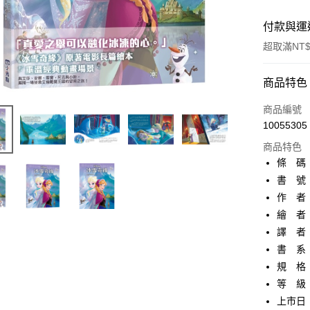
付款與運
超取滿NT$
付款方式
商品特色
信用卡一
商品編號
10055305
超商取貨
商品特色
AFTEE先
條 碼：9
相關說明
書 號：
【關於「A
作 者
ATM付款
AFTEE
便利好安
繪 者
１．簡單
譯 者
２．便利
運送方式
書 系
３．安心
規 格
全家取貨
【「AFT
等 級
每筆NT$8
１．於結帳
付」結帳
上市日：2