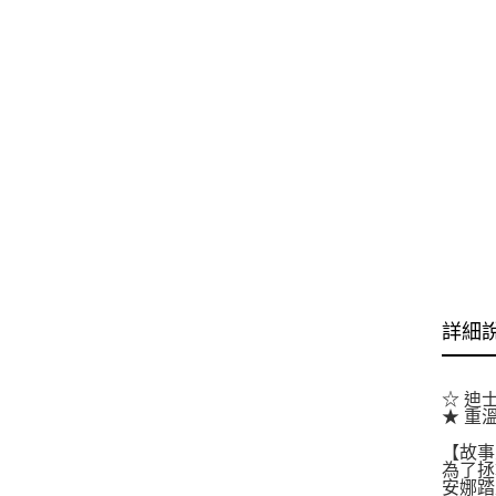
詳細
☆ 迪
★ 重
【故事
為了拯
安娜踏