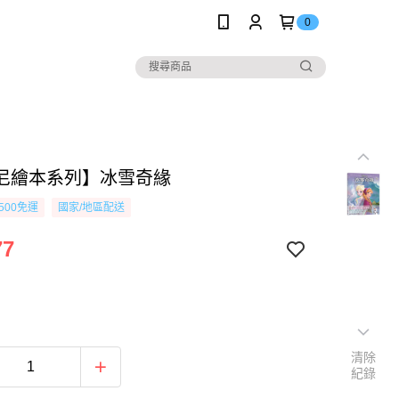
0
尼繪本系列】冰雪奇緣
500免運
國家/地區配送
77
清除
紀錄