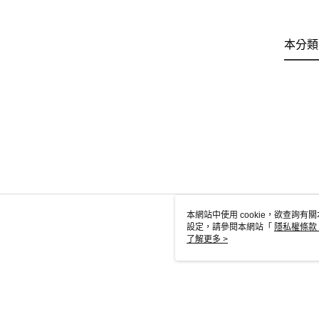
本分類
本網站中使用 cookie，欲查詢有關
設定，請參閱本網站「
隱私權條款
使用 cookie。
了解更多 >