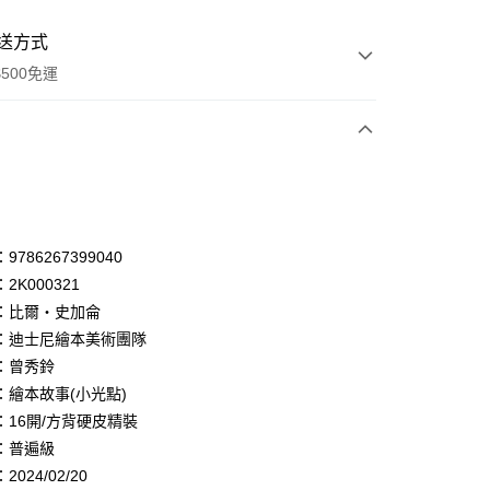
送方式
500免運
次付款
付款
享後付
786267399040
2K000321
FTEE先享後付」】
：比爾・史加侖
先享後付是「在收到商品之後才付款」的支付方式。 讓您購物簡單
心！
：迪士尼繪本美術團隊
：不需註冊會員、不需綁卡、不需儲值。
：曾秀鈴
：只要手機號碼，簡訊認證，即可結帳。
：繪本故事(小光點)
：先確認商品／服務後，再付款。
：16開/方背硬皮精裝
付款
EE先享後付」結帳流程】
：普遍級
0，滿NT$500(含以上)免運費
方式選擇「AFTEE先享後付」後，將跳轉至「AFTEE先享後
頁面，進行簡訊認證並確認金額後，即可完成結帳。
024/02/20