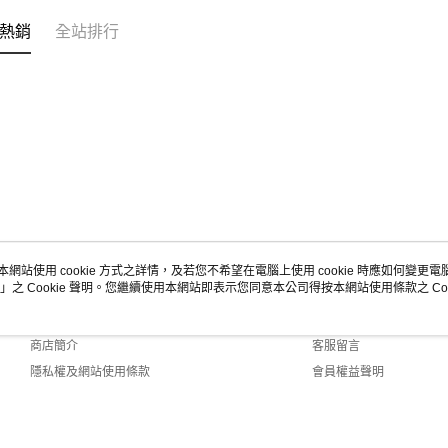
熱銷
全站排行
本網站使用 cookie 方式之詳情，及若您不希望在電腦上使用 cookie 時應如何變更電腦的
」之 Cookie 聲明。您繼續使用本網站即表示您同意本公司得按本網站使用條款之 Coo
關於我們
客服資訊
品牌故事
購物說明
商店簡介
客服留言
隱私權及網站使用條款
會員權益聲明
聯絡我們