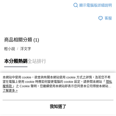
顯示電腦版詳細說明
客服
商品相關分類 (1)
輕小說
浮文字
本分類熱銷
全站排行
本網站中使用 cookie，欲查詢有關本網站使用 cookie 方式之詳情，及若您不希
熱門標籤
望在電腦上使用 cookie 時應如何變更電腦的 cookie 設定，請參閱本網站「
隱私
權條款
」之 Cookie 聲明。您繼續使用本網站即表示您同意本公司得按本網站使
用條款之 Cookie 聲明使用 cookie。
了解更多 >
我知道了