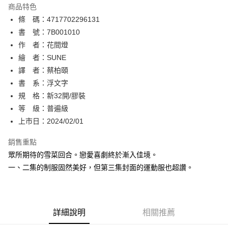
商品特色
相關說明
條 碼：4717702296131
【關於「AFTEE先享後付」】
ATM付款
AFTEE先享後付是「在收到商品之後才付款」的支付方式。 讓您購物簡單
書 號：7B001010
便利好安心！
作 者：花間燈
１．簡單：不需註冊會員、不需綁卡、不需儲值。
運送方式
繪 者：SUNE
２．便利：只要手機號碼，簡訊認證，即可結帳。
３．安心：先確認商品／服務後，再付款。
譯 者：蔡柏頤
全家取貨付款
書 系：浮文字
每筆NT$80，滿NT$500(含以上)免運費
【「AFTEE先享後付」結帳流程】
１．於結帳方式選擇「AFTEE先享後付」後，將跳轉至「AFTEE先享後付」
規 格：新32開/膠裝
付款後全家取貨
結帳頁面，進行簡訊認證並確認金額後，即可完成結帳。
等 級：普遍級
２．訂單成立數日內，您將收到繳費通知簡訊。
每筆NT$80，滿NT$500(含以上)免運費
上市日：2024/02/01
３．收到繳費通知簡訊後14天內，點擊此簡訊中的連結，可透過四大超商／
ATM／網路銀行／等多元方式進行付款，方視為交易完成。
萊爾富取貨付款
※ 請注意：結帳手續完成當下不需立刻繳費，但若您需要取消訂單，請聯絡
銷售重點
每筆NT$80，滿NT$500(含以上)免運費
購買商品的店家。未經商家同意取消之訂單仍視為有效，需透過AFTEE先享
眾所期待的雪菜回合。戀愛喜劇終於漸入佳境。
後付繳納相關費用。
一、二集的制服固然美好，但第三集封面的運動服也超讚。
付款後萊爾富取貨
※ 交易是否成功請以「AFTEE先享後付 」之結帳頁面顯示為準，若有關於
是否繳費成功／繳費後需取消欲退款等相關疑問，請聯繫「AFTEE先享後付
每筆NT$80，滿NT$500(含以上)免運費
客戶支援中心」
https://netprotections.freshdesk.com/support/home
7-11取貨付款
【注意事項】
詳細說明
相關推薦
１．透過由恩沛科技股份有限公司提供之「AFTEE先享後付」服務完成之交
每筆NT$80，滿NT$500(含以上)免運費
易，需依本服務之必要範圍內提供個人資料，並將交易相關給付款項請求債