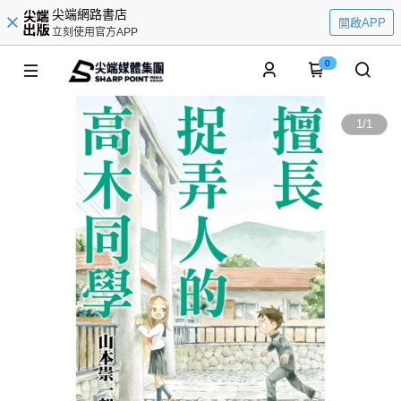
尖端網路書店
開啟APP
立刻使用官方APP
0
1
/
1