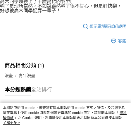
高木同學還換上了千變萬化的髮型!!
輸了是理所當然，不如說雖然輸了很不甘心，但是好快樂，
好想被高木同學捉弄一輩子！
顯示電腦版詳細說明
客服
商品相關分類 (1)
漫畫
青年漫畫
本分類熱銷
全站排行
本網站中使用 cookie，欲查詢有關本網站使用 cookie 方式之詳情，及若您不希
熱門標籤
望在電腦上使用 cookie 時應如何變更電腦的 cookie 設定，請參閱本網站「
隱私
權條款
」之 Cookie 聲明。您繼續使用本網站即表示您同意本公司得按本網站使
用條款之 Cookie 聲明使用 cookie。
了解更多 >