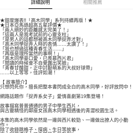
付款後7-11取貨
詳細說明
相關推薦
２．關於個人資料處理事宜，請瀏覽以下網址：
每筆NT$80，滿NT$500(含以上)免運費
https://aftee.tw/terms/#terms3
３．未成年的使用者請事先徵得法定代理人或監護人之同意方可使用
宅配
★甜度爆表!!「高木同學」系列持續再版！★
「AFTEE先享後付」，若未經同意申辦者引起之損失，本公司不負相關責
★日本亞馬遜超高五星評價★
任。
每筆NT$100，滿NT$800(含以上)免運費
「兩人絕妙的距離感太完美了！」
４．使用「AFTEE先享後付」時，將依據個別帳號之用戶狀況，依本公司即
「這兩人是我考試前的心靈支柱」
時審查核予不同之上限額度；若仍有額度不足之情形，本公司將視審查結果
國家/地區配送
查看運費
「是男人的話都想被高木同學捉弄才對」
請求用戶進行身份認證。
「高木同學捉弄人時的表情……太讚了！」
５．嚴禁一人註冊多個帳號或使用他人資訊註冊。若發現惡意使用之情形，
「我也想過這種青春生活……」
恩沛科技股份有限公司將有權停止該用戶之使用額度並採取法律行動。
「再版是理所當然的事啊！」
「高木同學豪口愛，已羨慕西片君」
「閱讀的時候會不自覺露出笑臉」
「青春甘酸甜，正中討厭萌系的大叔好球帶」
……以上等等，佳評如潮！
【 故事簡介】
只想閃死你，擅長把整本書閃成全白的高木同學，好評放閃中！
網路話題作「捉弄系女子」愛情喜劇第19集登場！
故事描寫普普通通的男子中學生西片，
與古靈精怪的鄰座女孩高木同學相遇後的青澀校園生活。
本集的高木同學依然是一邊與西片較勁、一邊做出撩人的小動
作。
除了收錄跳格子、探病、生日等故事，