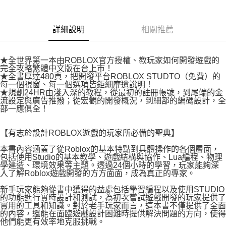
易，需依本服務之必要範圍內提供個人資料，並將交易相關給付款項請求債
權轉讓予恩沛科技股份有限公司。
付款後7-11取貨
２．關於個人資料處理事宜，請瀏覽以下網址：
每筆NT$80，滿NT$500(含以上)免運費
詳細說明
相關推薦
https://aftee.tw/terms/#terms3
３．未成年的使用者請事先徵得法定代理人或監護人之同意方可使用
宅配
「AFTEE先享後付」，若未經同意申辦者引起之損失，本公司不負相關責
任。
每筆NT$100，滿NT$800(含以上)免運費
★全世界第一本由ROBLOX官方授權、教玩家如何開發遊戲的
４．使用「AFTEE先享後付」時，將依據個別帳號之用戶狀況，依本公司即
完全攻略繁體中文版在台上市！
時審查核予不同之上限額度；若仍有額度不足之情形，本公司將視審查結果
★全書厚達480頁，把開發平台ROBLOX STUDTO（免費）的
國家/地區配送
查看運費
每一個視窗、每一個選項皆鉅細靡遺說明！
請求用戶進行身份認證。
★規劃24HR由淺入深的教程，從最初的註冊帳號，到尾端的金
５．嚴禁一人註冊多個帳號或使用他人資訊註冊。若發現惡意使用之情形，
流設定與廣告推撥；從宏觀的開發概況，到細部的編碼設計，全
恩沛科技股份有限公司將有權停止該用戶之使用額度並採取法律行動。
部一應俱全！
【有志於設計ROBLOX遊戲的玩家所必備的聖典】
本書內容涵蓋了從Roblox的基本特點到具體操作的各個層面，
包括使用Studio的基本教學、遊戲結構與協作、Lua編程、物理
學建造、環境效果等主題。透過24個小時的學習，玩家能夠深
入了解Roblox遊戲開發的方方面面，成為真正的專家。
新手玩家能夠從書中獲得的益處包括學習編程以及使用STUDIO
的功能進行實時設計和測試，為初次嘗試遊戲開發的玩家提供了
實用的工具和知識。對於老手玩家而言，這本書不僅提供了全面
的內容，還能在面臨遊戲設計困難時提供解決問題的方向，使得
他們能更有效率地克服挑戰。