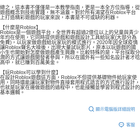
總之，這本書不僅僅是一本教學指南，更是一本全方位指導，從
遊戲概念到技術實踐，無不涵蓋。對於所有渴望在Roblox平台
上打造精彩遊戲的玩家來說，本書是不可或缺的利器。
【什麼是Roblox】
Roblox是一個遊戲平台，全世界有超過2億位以上的兒童與青少
年均在使用，它同時提供遊戲和遊戲設計工具給玩家(大部分為
免費)，以玩家做遊戲給玩家玩的模式進行。2020年因全球疫情
讓Roblox聲名大噪後，出現大量試玩影片，原本以玩遊戲的國
小生也開始對怎麼做遊戲產生興趣。比較特殊的是，平台採取分
潤的方式讓遊戲開發者參與，所以在國外有一些知名設計者才唸
高中，就已賺到百萬美金。
【玩Roblox可以學到什麼】
在設計Roblox遊戲這方面，Roblox不但提供基礎物件給玩家使
用，同時還能讓玩家對物件直接套用程式語言的方式進行設計，
也就是玩家在邊做遊戲的過程中，也能接觸並學習到程式設計的
基本邏輯。
顯示電腦版詳細說明
客服