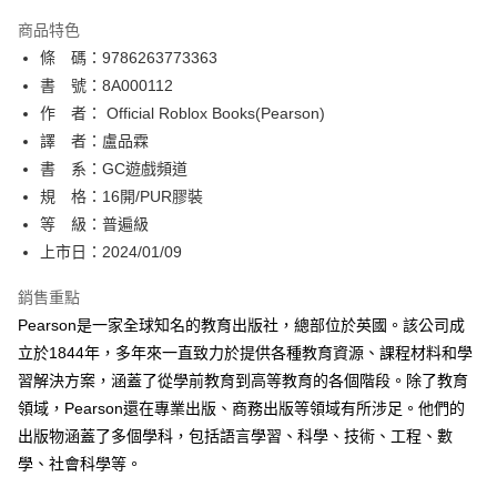
AFTEE先享後付
商品特色
相關說明
條 碼：9786263773363
【關於「AFTEE先享後付」】
ATM付款
AFTEE先享後付是「在收到商品之後才付款」的支付方式。 讓您購物簡單
書 號：8A000112
便利好安心！
作 者： Official Roblox Books(Pearson)
１．簡單：不需註冊會員、不需綁卡、不需儲值。
運送方式
譯 者：盧品霖
２．便利：只要手機號碼，簡訊認證，即可結帳。
３．安心：先確認商品／服務後，再付款。
書 系：GC遊戲頻道
全家取貨付款
規 格：16開/PUR膠裝
每筆NT$80，滿NT$500(含以上)免運費
【「AFTEE先享後付」結帳流程】
１．於結帳方式選擇「AFTEE先享後付」後，將跳轉至「AFTEE先享後付」
等 級：普遍級
付款後全家取貨
結帳頁面，進行簡訊認證並確認金額後，即可完成結帳。
上市日：2024/01/09
２．訂單成立數日內，您將收到繳費通知簡訊。
每筆NT$80，滿NT$500(含以上)免運費
３．收到繳費通知簡訊後14天內，點擊此簡訊中的連結，可透過四大超商／
銷售重點
ATM／網路銀行／等多元方式進行付款，方視為交易完成。
萊爾富取貨付款
※ 請注意：結帳手續完成當下不需立刻繳費，但若您需要取消訂單，請聯絡
Pearson是一家全球知名的教育出版社，總部位於英國。該公司成
每筆NT$80，滿NT$500(含以上)免運費
購買商品的店家。未經商家同意取消之訂單仍視為有效，需透過AFTEE先享
立於1844年，多年來一直致力於提供各種教育資源、課程材料和學
後付繳納相關費用。
習解決方案，涵蓋了從學前教育到高等教育的各個階段。除了教育
付款後萊爾富取貨
※ 交易是否成功請以「AFTEE先享後付 」之結帳頁面顯示為準，若有關於
是否繳費成功／繳費後需取消欲退款等相關疑問，請聯繫「AFTEE先享後付
領域，Pearson還在專業出版、商務出版等領域有所涉足。他們的
每筆NT$80，滿NT$500(含以上)免運費
客戶支援中心」
https://netprotections.freshdesk.com/support/home
出版物涵蓋了多個學科，包括語言學習、科學、技術、工程、數
7-11取貨付款
學、社會科學等。
【注意事項】
１．透過由恩沛科技股份有限公司提供之「AFTEE先享後付」服務完成之交
每筆NT$80，滿NT$500(含以上)免運費