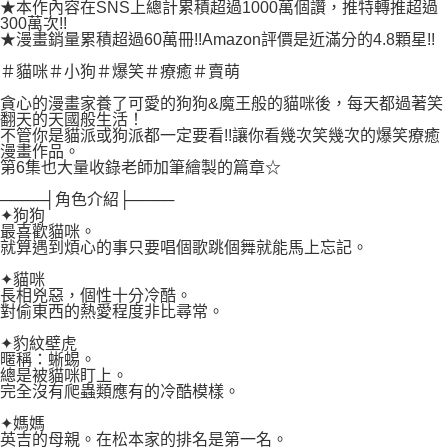
付款後7-11取貨
★本作內容在SNS上總計累積超過1000萬個讚，推特轉推超過
２．關於個人資料處理事宜，請瀏覽以下網址：
300萬次!!
每筆NT$80，滿NT$500(含以上)免運費
https://aftee.tw/terms/#terms3
★漫畫銷量累積超過60萬冊!!Amazon評價是近滿分的4.8顆星!!
３．未成年的使用者請事先徵得法定代理人或監護人之同意方可使用
宅配
「AFTEE先享後付」，若未經同意申辦者引起之損失，本公司不負相關責
＃貓咪＃小狗＃爆笑＃療癒＃賣萌
任。
每筆NT$100，滿NT$800(含以上)免運費
貪心的漫畫家養了可愛的狗狗&魔王般的貓咪後，每天都過著笑
４．使用「AFTEE先享後付」時，將依據個別帳號之用戶狀況，依本公司即
翻天的天國般生活！
時審查核予不同之上限額度；若仍有額度不足之情形，本公司將視審查結果
國家/地區配送
查看運費
不管你是貓派或狗派都一定要看!!讓你看幾次笑幾次的爆笑療癒
請求用戶進行身份認證。
漫畫作品。
５．嚴禁一人註冊多個帳號或使用他人資訊註冊。若發現惡意使用之情形，
第6集也大量收錄老師加筆繪製的篇章☆
恩沛科技股份有限公司將有權停止該用戶之使用額度並採取法律行動。
────┤角色介紹├────
✦狗狗
最喜歡貓咪。
就算遇到煩心的事只要唱個歌跳個舞就能馬上忘記。
✦貓咪
長相兇惡，個性十分冷酷。
對偷東西的熱愛程度非比尋常。
✦豹紋壁虎
暱稱：蜥蜴。
總是被貓咪盯上。
完全沒有爬蟲類應有的冷酷模樣。
✦媽媽
英吉的母親。在松本家的排名是第一名。