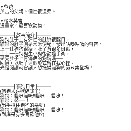
✦爸爸
英吉的父親。個性很溫柔。
✦松本英吉
漫畫家。最喜歡動物。
────┤故事簡介├────
狗狗肚子上有彈性的肚臍很醒目，
貓咪的肚子則是常常便秘，發出咕嚕咕嚕的聲音。
上一任狗狗很瘦，肚子有很多斑點，
上上一任狗狗生小狗後動過手術，
是隻肚子上有傷疤的狗媽媽──
回憶，以肚子這個形式留在我心裡。
光是閱讀就會讓人想撫摸貓狗的第６集登場！
────┤貓狗日常├────
(狗狗太喜歡貓咪了)
狗狗：貓咪貓咪!!貓咪──貓咪！
貓咪：怒──！
(出手拉住狗狗的暴動)
狗狗：貓咪貓咪!!貓咪──貓咪！
(到底是有多喜歡他!?)