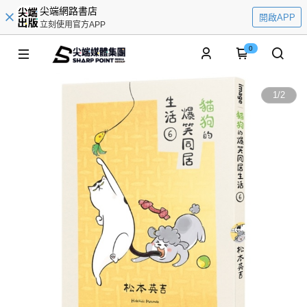
尖端網路書店
開啟APP
立刻使用官方APP
0
1
/
2