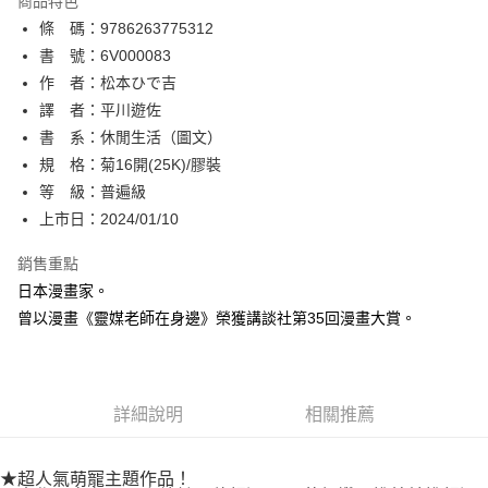
商品特色
相關說明
條 碼：9786263775312
【關於「AFTEE先享後付」】
ATM付款
AFTEE先享後付是「在收到商品之後才付款」的支付方式。 讓您購物簡單
書 號：6V000083
便利好安心！
作 者：松本ひで吉
１．簡單：不需註冊會員、不需綁卡、不需儲值。
運送方式
譯 者：平川遊佐
２．便利：只要手機號碼，簡訊認證，即可結帳。
３．安心：先確認商品／服務後，再付款。
書 系：休閒生活（圖文）
全家取貨付款
規 格：菊16開(25K)/膠裝
每筆NT$80，滿NT$500(含以上)免運費
【「AFTEE先享後付」結帳流程】
１．於結帳方式選擇「AFTEE先享後付」後，將跳轉至「AFTEE先享後付」
等 級：普遍級
付款後全家取貨
結帳頁面，進行簡訊認證並確認金額後，即可完成結帳。
上市日：2024/01/10
２．訂單成立數日內，您將收到繳費通知簡訊。
每筆NT$80，滿NT$500(含以上)免運費
３．收到繳費通知簡訊後14天內，點擊此簡訊中的連結，可透過四大超商／
銷售重點
ATM／網路銀行／等多元方式進行付款，方視為交易完成。
萊爾富取貨付款
※ 請注意：結帳手續完成當下不需立刻繳費，但若您需要取消訂單，請聯絡
日本漫畫家。
每筆NT$80，滿NT$500(含以上)免運費
購買商品的店家。未經商家同意取消之訂單仍視為有效，需透過AFTEE先享
曾以漫畫《靈媒老師在身邊》榮獲講談社第35回漫畫大賞。
後付繳納相關費用。
付款後萊爾富取貨
※ 交易是否成功請以「AFTEE先享後付 」之結帳頁面顯示為準，若有關於
是否繳費成功／繳費後需取消欲退款等相關疑問，請聯繫「AFTEE先享後付
每筆NT$80，滿NT$500(含以上)免運費
客戶支援中心」
https://netprotections.freshdesk.com/support/home
詳細說明
相關推薦
7-11取貨付款
【注意事項】
１．透過由恩沛科技股份有限公司提供之「AFTEE先享後付」服務完成之交
每筆NT$80，滿NT$500(含以上)免運費
易，需依本服務之必要範圍內提供個人資料，並將交易相關給付款項請求債
★超人氣萌寵主題作品！
權轉讓予恩沛科技股份有限公司。