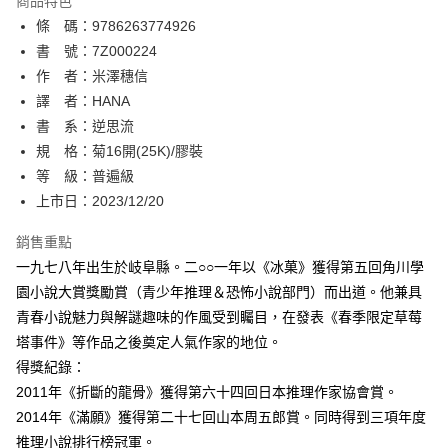
商品特色
相關說明
條 碼：9786263774926
【關於「AFTEE先享後付」】
ATM付款
AFTEE先享後付是「在收到商品之後才付款」的支付方式。 讓您購物簡單
書 號：7Z000224
便利好安心！
作 者：米澤穗信
１．簡單：不需註冊會員、不需綁卡、不需儲值。
運送方式
譯 者：HANA
２．便利：只要手機號碼，簡訊認證，即可結帳。
３．安心：先確認商品／服務後，再付款。
書 系：逆思流
全家取貨付款
規 格：菊16開(25K)/膠裝
每筆NT$80，滿NT$500(含以上)免運費
【「AFTEE先享後付」結帳流程】
１．於結帳方式選擇「AFTEE先享後付」後，將跳轉至「AFTEE先享後付」
等 級：普遍級
付款後全家取貨
結帳頁面，進行簡訊認證並確認金額後，即可完成結帳。
上市日：2023/12/20
２．訂單成立數日內，您將收到繳費通知簡訊。
每筆NT$80，滿NT$500(含以上)免運費
３．收到繳費通知簡訊後14天內，點擊此簡訊中的連結，可透過四大超商／
銷售重點
ATM／網路銀行／等多元方式進行付款，方視為交易完成。
萊爾富取貨付款
※ 請注意：結帳手續完成當下不需立刻繳費，但若您需要取消訂單，請聯絡
一九七八年出生於岐阜縣。二○○一年以《冰菓》獲得第五回角川學
每筆NT$80，滿NT$500(含以上)免運費
購買商品的店家。未經商家同意取消之訂單仍視為有效，需透過AFTEE先享
園小說大賞獎勵賞（青少年推理＆恐怖小說部門）而出道。他兼具
後付繳納相關費用。
青春小說魅力與解謎趣味的作風受到矚目，在發表《春季限定草莓
付款後萊爾富取貨
※ 交易是否成功請以「AFTEE先享後付 」之結帳頁面顯示為準，若有關於
是否繳費成功／繳費後需取消欲退款等相關疑問，請聯繫「AFTEE先享後付
塔事件》等作品之後奠定人氣作家的地位。
每筆NT$80，滿NT$500(含以上)免運費
客戶支援中心」
https://netprotections.freshdesk.com/support/home
得獎紀錄：
7-11取貨付款
2011年《折斷的龍骨》獲得第六十四回日本推理作家協會賞。
【注意事項】
１．透過由恩沛科技股份有限公司提供之「AFTEE先享後付」服務完成之交
每筆NT$80，滿NT$500(含以上)免運費
2014年《滿願》獲得第二十七回山本周五郎賞。同時得到三項年度
易，需依本服務之必要範圍內提供個人資料，並將交易相關給付款項請求債
推理小說排行榜冠軍。
權轉讓予恩沛科技股份有限公司。