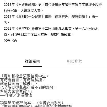
付款後7-11取貨
２．關於個人資料處理事宜，請瀏覽以下網址：
2015年《王與馬戲團》史上首位連續兩年獲得三項年度推理小說排
每筆NT$80，滿NT$500(含以上)免運費
https://aftee.tw/terms/#terms3
行榜冠軍，入選本屋大賞。
３．未成年的使用者請事先徵得法定代理人或監護人之同意方可使用
宅配
2017年《真相的十公尺前》蟬聯「這本推理小說好想讀！」第一
「AFTEE先享後付」，若未經同意申辦者引起之損失，本公司不負相關責
任。
每筆NT$100，滿NT$800(含以上)免運費
名。
４．使用「AFTEE先享後付」時，將依據個別帳號之用戶狀況，依本公司即
2022年《黑牢城》獲得第十二回山田風太郎賞、第一六六回直木
時審查核予不同之上限額度；若仍有額度不足之情形，本公司將視審查結果
國家/地區配送
查看運費
請求用戶進行身份認證。
賞。同時得到當年度四大推理小說排行榜冠軍。
５．嚴禁一人註冊多個帳號或使用他人資訊註冊。若發現惡意使用之情形，
另有《再
恩沛科技股份有限公司將有權停止該用戶之使用額度並採取法律行動。
詳細說明
相關推薦
「堀川和松倉這兩位高中生，
有時看看書，有時解解謎，
就這樣漸漸了解彼此，
也了解到彼此都有看不到的部分。
希望大家會喜歡。」
──作者／米澤穗信
銷售量突破25萬本！（圖書委員系列）
《書與鑰匙的季節》千呼萬喚始出來的續集