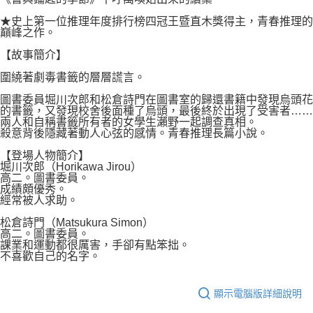
★史上第一位推理年度排行榜四冠王暨直木獎得主，青春推理的
巔峰之作。
【故事簡介】
圍繞著劇毒書籤的層層謊言。
圖書委員堀川次郎和松倉詩門在圖書室的歸還書籍中發現烏頭花
的書籤，又發現校舍後面種了烏頭，最後終於出現了受害者……
兩人和自稱書籤所有者的女學生瀨野一起調查真相。
殺意背後隱藏著動人心弦的感情。青春推理長篇小說。
【登場人物簡介】
堀川次郎（Horikawa Jirou）
高二。圖書委員。
成績頗優秀。
經常被人求助。
松倉詩門（Matsukura Simon）
高二。圖書委員。
課業和運動都很厲害，手卻有點笨拙。
不喜歡自己的名字。
顯示電腦版詳細說明