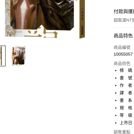
付款與運
超取滿NT$
付款方式
商品特色
信用卡一
商品編號
10055057
超商取貨
商品特色
AFTEE先
條 碼：9
相關說明
書 號：
【關於「A
作 者
ATM付款
AFTEE
便利好安
譯 者：
１．簡單
書 系
２．便利
運送方式
規 格：
３．安心
等 級
全家取貨
【「AFT
上市日：2
每筆NT$8
１．於結帳
付」結帳
銷售重點