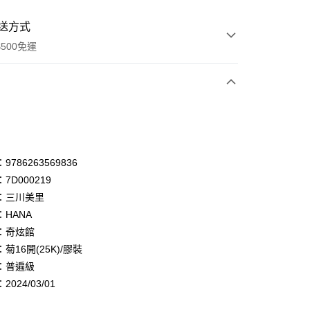
送方式
500免運
次付款
付款
享後付
786263569836
7D000219
FTEE先享後付」】
：三川美里
先享後付是「在收到商品之後才付款」的支付方式。 讓您購物簡單
心！
HANA
：不需註冊會員、不需綁卡、不需儲值。
：奇炫館
：只要手機號碼，簡訊認證，即可結帳。
菊16開(25K)/膠裝
：先確認商品／服務後，再付款。
：普遍級
付款
EE先享後付」結帳流程】
024/03/01
0，滿NT$500(含以上)免運費
方式選擇「AFTEE先享後付」後，將跳轉至「AFTEE先享後
頁面，進行簡訊認證並確認金額後，即可完成結帳。