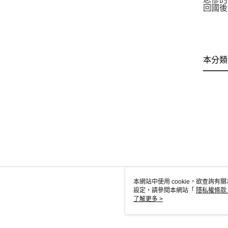
回國後
本分類
本網站中使用 cookie，欲查詢有關
設定，請參閱本網站「
隱私權條款
使用 cookie。
了解更多 >