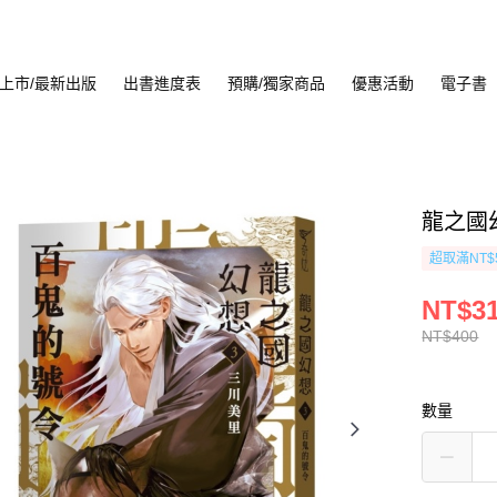
上市/最新出版
出書進度表
預購/獨家商品
優惠活動
電子書
龍之國
超取滿NT$
NT$3
NT$400
數量