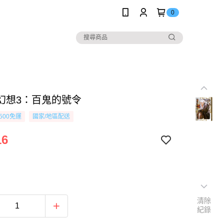
0
幻想3：百鬼的號令
500免運
國家/地區配送
16
清除
紀錄