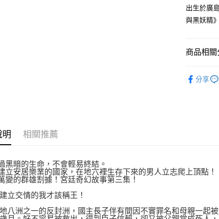
付款後全
２．訂單
出生於廣島
３．收到繳
每筆NT$8
與黑妖精》
／ATM／
※ 請注意
萊爾富取
絡購買商品
先享後付
每筆NT$8
商品相關分
※ 交易是
是否繳費成
付款後萊
文學小說
付客戶支
每筆NT$8
分享
【注意事
7-11取貨
１．透過由
交易，需
每筆NT$8
求債權轉
２．關於
付款後7-1
說明
相關推薦
https://aft
每筆NT$8
３．未成
「AFTE
宅配
任。
過黑暗的生命，不會輕易終結。
４．使用「
建立安居樂業的國家，在地穴裡生存下來的男人立志爬上頂點！
每筆NT$1
即時審查
萬變的群雄割據！宮廷奇幻故事第三集！
結果請求
國家/地區
建立交情的我才該稱王！
５．嚴禁
形，恩沛
地八洲之一的反封洲，國主長子伴有間因不實罪名和母親一起被
動。
歲月。好不容易被救出，得到臣子信賴，卻又被父親當成死人，