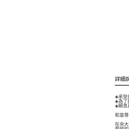
詳細
◈承受
◈為了
◈瞬息
和皇尊
在央大
悲慘的