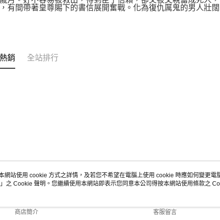
，有間帶著皇尊賜下的書信展開奮戰。化為復仇厲鬼的男人壯闊
熱銷
全站排行
本網站使用 cookie 方式之詳情，及若您不希望在電腦上使用 cookie 時應如何變更電腦的
」之 Cookie 聲明。您繼續使用本網站即表示您同意本公司得按本網站使用條款之 Coo
關於我們
客服資訊
品牌故事
購物說明
商店簡介
客服留言