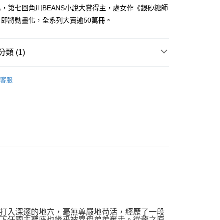
家取貨
成立數日內，您將收到繳費通知簡訊。
，第七回角川BEANS小說大賞得主，處女作《銀砂糖師
費通知簡訊後14天內，點擊此簡訊中的連結，可透過四大超商
0，滿NT$500(含以上)免運費
即將動畫化，全系列大賣逾50萬冊。
網路銀行／等多元方式進行付款，方視為交易完成。
：結帳手續完成當下不需立刻繳費，但若您需要取消訂單，請聯
貨付款
的店家。未經商家同意取消之訂單仍視為有效，需透過AFTEE
繳納相關費用。
0，滿NT$500(含以上)免運費
類 (1)
否成功請以「AFTEE先享後付 」之結帳頁面顯示為準，若有關於
功／繳費後需取消欲退款等相關疑問，請聯繫「AFTEE先享後
爾富取貨
科幻 / 奇幻
援中心」
https://netprotections.freshdesk.com/support/home
0，滿NT$500(含以上)免運費
客服
項】
付款
恩沛科技股份有限公司提供之「AFTEE先享後付」服務完成之
依本服務之必要範圍內提供個人資料，並將交易相關給付款項請
0，滿NT$500(含以上)免運費
讓予恩沛科技股份有限公司。
個人資料處理事宜，請瀏覽以下網址：
1取貨
ee.tw/terms/#terms3
0，滿NT$500(含以上)免運費
年的使用者請事先徵得法定代理人或監護人之同意方可使用
E先享後付」，若未經同意申辦者引起之損失，本公司不負相關責
AFTEE先享後付」時，將依據個別帳號之用戶狀況，依本公司
00，滿NT$800(含以上)免運費
核予不同之上限額度；若仍有額度不足之情形，本公司將視審查
用戶進行身份認證。
配送
查看運費
一人註冊多個帳號或使用他人資訊註冊。若發現惡意使用之情
科技股份有限公司將有權停止該用戶之使用額度並採取法律行
打入深邃的地穴，毫無尊嚴地苟活，經歷了一段
下任國主寶座也幾乎被異母弟弟奪走。從龍之原