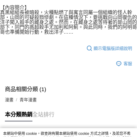
【內容簡介】
真黑組組長被暗殺，火種點燃了與寓言同屬一個組織的怪人幹
部‧山岡的可疑殺戮慘劇。在這種情況下，要挑戰向山岡復仇的
洋子闖入殺手的藏身之處。然而，在藏身之處等待著的是山岡的
部下，同門的高超殺手尤加利和阿薊。與此同時，我們的阿明哥
哥也準備開始行動，救出洋子……
顯示電腦版詳細說明
客服
商品相關分類 (1)
漫畫
青年漫畫
本分類熱銷
全站排行
本網站中使用 cookie，欲查詢有關本網站使用 cookie 方式之詳情，及若您不希