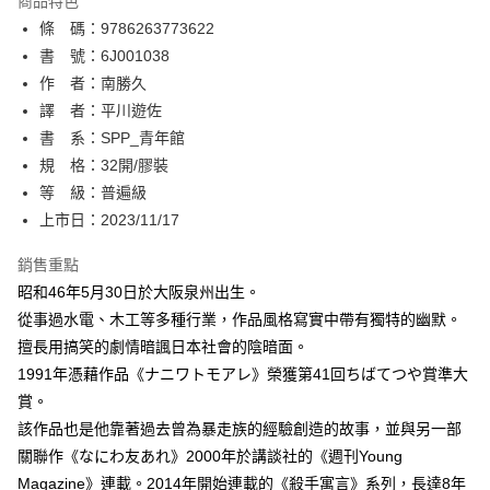
商品特色
相關說明
條 碼：9786263773622
【關於「AFTEE先享後付」】
ATM付款
AFTEE先享後付是「在收到商品之後才付款」的支付方式。 讓您購物簡單
書 號：6J001038
便利好安心！
作 者：南勝久
１．簡單：不需註冊會員、不需綁卡、不需儲值。
運送方式
譯 者：平川遊佐
２．便利：只要手機號碼，簡訊認證，即可結帳。
３．安心：先確認商品／服務後，再付款。
書 系：SPP_青年館
全家取貨付款
規 格：32開/膠裝
每筆NT$80，滿NT$500(含以上)免運費
【「AFTEE先享後付」結帳流程】
１．於結帳方式選擇「AFTEE先享後付」後，將跳轉至「AFTEE先享後付」
等 級：普遍級
付款後全家取貨
結帳頁面，進行簡訊認證並確認金額後，即可完成結帳。
上市日：2023/11/17
２．訂單成立數日內，您將收到繳費通知簡訊。
每筆NT$80，滿NT$500(含以上)免運費
３．收到繳費通知簡訊後14天內，點擊此簡訊中的連結，可透過四大超商／
銷售重點
ATM／網路銀行／等多元方式進行付款，方視為交易完成。
萊爾富取貨付款
※ 請注意：結帳手續完成當下不需立刻繳費，但若您需要取消訂單，請聯絡
昭和46年5月30日於大阪泉州出生。
每筆NT$80，滿NT$500(含以上)免運費
購買商品的店家。未經商家同意取消之訂單仍視為有效，需透過AFTEE先享
從事過水電、木工等多種行業，作品風格寫實中帶有獨特的幽默。
後付繳納相關費用。
擅長用搞笑的劇情暗諷日本社會的陰暗面。
付款後萊爾富取貨
※ 交易是否成功請以「AFTEE先享後付 」之結帳頁面顯示為準，若有關於
是否繳費成功／繳費後需取消欲退款等相關疑問，請聯繫「AFTEE先享後付
1991年憑藉作品《ナニワトモアレ》榮獲第41回ちばてつや賞準大
每筆NT$80，滿NT$500(含以上)免運費
客戶支援中心」
https://netprotections.freshdesk.com/support/home
賞。
7-11取貨付款
該作品也是他靠著過去曾為暴走族的經驗創造的故事，並與另一部
【注意事項】
１．透過由恩沛科技股份有限公司提供之「AFTEE先享後付」服務完成之交
每筆NT$80，滿NT$500(含以上)免運費
關聯作《なにわ友あれ》2000年於講談社的《週刊Young
易，需依本服務之必要範圍內提供個人資料，並將交易相關給付款項請求債
Magazine》連載。2014年開始連載的《殺手寓言》系列，長達8年
權轉讓予恩沛科技股份有限公司。