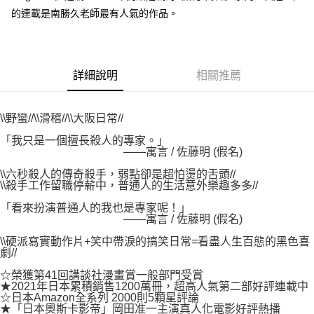
付款後7-11取貨
２．關於個人資料處理事宜，請瀏覽以下網址：
的連載是南勝久老師最有人氣的作品。
每筆NT$80，滿NT$500(含以上)免運費
https://aftee.tw/terms/#terms3
３．未成年的使用者請事先徵得法定代理人或監護人之同意方可使用
宅配
「AFTEE先享後付」，若未經同意申辦者引起之損失，本公司不負相關責
任。
每筆NT$100，滿NT$800(含以上)免運費
４．使用「AFTEE先享後付」時，將依據個別帳號之用戶狀況，依本公司即
詳細說明
相關推薦
時審查核予不同之上限額度；若仍有額度不足之情形，本公司將視審查結果
國家/地區配送
查看運費
請求用戶進行身份認證。
５．嚴禁一人註冊多個帳號或使用他人資訊註冊。若發現惡意使用之情形，
\\野蠻//\\滑稽//\\大阪日常//
恩沛科技股份有限公司將有權停止該用戶之使用額度並採取法律行動。
「我只是一個擅長殺人的專家。」
——寓言 / 佐藤明 (假名)
\\六秒殺人的傳奇殺手，弱點卻是超怕燙的舌頭//
\\殺手工作留職停薪中，普通人的生活意外樂趣多多//
「看來扮演普通人的我也是專家呢！」
——寓言 / 佐藤明 (假名)
\\硬派寫實動作片+笑中帶淚的搞笑日常=看盡人生百態的黑色喜
劇//
☆榮獲第41回講談社漫畫賞一般部門受賞
★2021年日本累積銷售1200萬冊，超高人氣第二部好評連載中
☆日本Amazon全系列 2000則5顆星評論
★「日本奧斯卡影帝」岡田准一主演真人化電影好評熱播