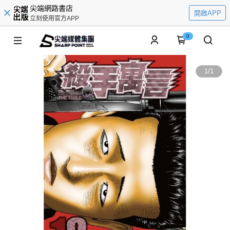
尖端網路書店
開啟APP
立刻使用官方APP
0
1
/
1