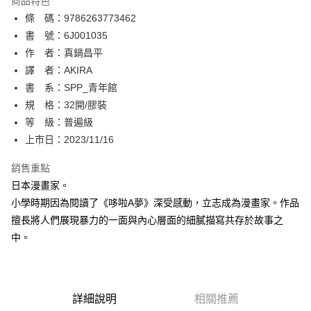
商品特色
相關說明
條 碼：9786263773462
【關於「AFTEE先享後付」】
ATM付款
AFTEE先享後付是「在收到商品之後才付款」的支付方式。 讓您購物簡單
書 號：6J001035
便利好安心！
作 者：真鍋昌平
１．簡單：不需註冊會員、不需綁卡、不需儲值。
運送方式
譯 者：AKIRA
２．便利：只要手機號碼，簡訊認證，即可結帳。
３．安心：先確認商品／服務後，再付款。
書 系：SPP_青年館
全家取貨付款
規 格：32開/膠裝
每筆NT$80，滿NT$500(含以上)免運費
【「AFTEE先享後付」結帳流程】
１．於結帳方式選擇「AFTEE先享後付」後，將跳轉至「AFTEE先享後付」
等 級：普遍級
付款後全家取貨
結帳頁面，進行簡訊認證並確認金額後，即可完成結帳。
上市日：2023/11/16
２．訂單成立數日內，您將收到繳費通知簡訊。
每筆NT$80，滿NT$500(含以上)免運費
３．收到繳費通知簡訊後14天內，點擊此簡訊中的連結，可透過四大超商／
銷售重點
ATM／網路銀行／等多元方式進行付款，方視為交易完成。
萊爾富取貨付款
※ 請注意：結帳手續完成當下不需立刻繳費，但若您需要取消訂單，請聯絡
日本漫畫家。
每筆NT$80，滿NT$500(含以上)免運費
購買商品的店家。未經商家同意取消之訂單仍視為有效，需透過AFTEE先享
小學時期因為閱讀了《哆啦A夢》深受感動，立志成為漫畫家。作品
後付繳納相關費用。
擅長將人們展現暴力的一面與內心層面的細膩描寫共存於故事之
付款後萊爾富取貨
※ 交易是否成功請以「AFTEE先享後付 」之結帳頁面顯示為準，若有關於
是否繳費成功／繳費後需取消欲退款等相關疑問，請聯繫「AFTEE先享後付
中。
每筆NT$80，滿NT$500(含以上)免運費
客戶支援中心」
https://netprotections.freshdesk.com/support/home
7-11取貨付款
【注意事項】
１．透過由恩沛科技股份有限公司提供之「AFTEE先享後付」服務完成之交
每筆NT$80，滿NT$500(含以上)免運費
易，需依本服務之必要範圍內提供個人資料，並將交易相關給付款項請求債
詳細說明
相關推薦
權轉讓予恩沛科技股份有限公司。