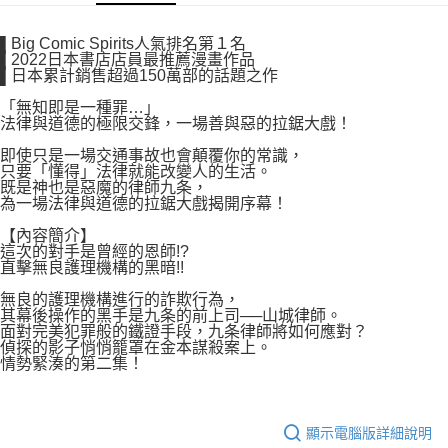
付款後7-11取貨
２．關於個人資料處理事宜，請瀏覽以下網址：
每筆NT$80，滿NT$500(含以上)免運費
https://aftee.tw/terms/#terms3
▌Big Comic Spirits人氣排名第１名
３．未成年的使用者請事先徵得法定代理人或監護人之同意方可使用
▌2022日本書店店員最推薦漫畫作品
宅配
「AFTEE先享後付」，若未經同意申辦者引起之損失，本公司不負相關責
▌日本累計銷售超過150萬部的話題之作
任。
每筆NT$100，滿NT$800(含以上)免運費
４．使用「AFTEE先享後付」時，將依據個別帳號之用戶狀況，依本公司即
「無知即是一種罪…」
法律與道德的極限交鋒，一場善與惡的拉鋸大戲！
時審查核予不同之上限額度；若仍有額度不足之情形，本公司將視審查結果
國家/地區配送
查看運費
請求用戶進行身份認證。
即使只是一場交通事故也會顛覆你的常識，
５．嚴禁一人註冊多個帳號或使用他人資訊註冊。若發現惡意使用之情形，
只要「懂得」法律就能改變人的生活。
恩沛科技股份有限公司將有權停止該用戶之使用額度並採取法律行動。
既是神也是惡魔的律師九条，
為一場法律與道德的拉鋸大戲揭開序幕！
【內容簡介】
這次的對手是曾經的恩師!?
直擊無良護理機構的黑暗!!
無良的護理機構進行的詐欺行為，
其幕後操作的黑手是九条的前上司──山城律師。
面對完美犯罪般的鐵證手段，九条律師將如何應對？
偵探的影子悄悄籠罩在金本謀殺案上。
情勢緊湊的第二集！
顯示電腦版詳細說明