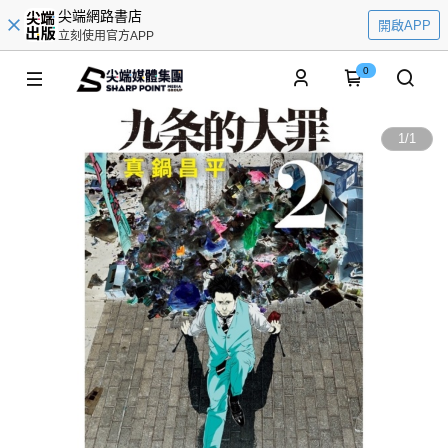
尖端網路書店
開啟APP
立刻使用官方APP
0
1
/
1