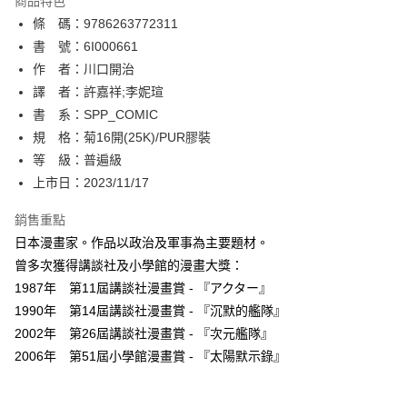
商品特色
相關說明
條 碼：9786263772311
【關於「AFTEE先享後付」】
ATM付款
AFTEE先享後付是「在收到商品之後才付款」的支付方式。 讓您購物簡單
書 號：6I000661
便利好安心！
作 者：川口開治
１．簡單：不需註冊會員、不需綁卡、不需儲值。
運送方式
譯 者：許嘉祥;李妮瑄
２．便利：只要手機號碼，簡訊認證，即可結帳。
３．安心：先確認商品／服務後，再付款。
書 系：SPP_COMIC
全家取貨付款
規 格：菊16開(25K)/PUR膠裝
每筆NT$80，滿NT$500(含以上)免運費
【「AFTEE先享後付」結帳流程】
１．於結帳方式選擇「AFTEE先享後付」後，將跳轉至「AFTEE先享後付」
等 級：普遍級
付款後全家取貨
結帳頁面，進行簡訊認證並確認金額後，即可完成結帳。
上市日：2023/11/17
２．訂單成立數日內，您將收到繳費通知簡訊。
每筆NT$80，滿NT$500(含以上)免運費
３．收到繳費通知簡訊後14天內，點擊此簡訊中的連結，可透過四大超商／
銷售重點
ATM／網路銀行／等多元方式進行付款，方視為交易完成。
萊爾富取貨付款
※ 請注意：結帳手續完成當下不需立刻繳費，但若您需要取消訂單，請聯絡
日本漫畫家。作品以政治及軍事為主要題材。
每筆NT$80，滿NT$500(含以上)免運費
購買商品的店家。未經商家同意取消之訂單仍視為有效，需透過AFTEE先享
曾多次獲得講談社及小學館的漫畫大獎：
後付繳納相關費用。
1987年 第11屆講談社漫畫賞 - 『アクター』
付款後萊爾富取貨
※ 交易是否成功請以「AFTEE先享後付 」之結帳頁面顯示為準，若有關於
是否繳費成功／繳費後需取消欲退款等相關疑問，請聯繫「AFTEE先享後付
1990年 第14屆講談社漫畫賞 - 『沉默的艦隊』
每筆NT$80，滿NT$500(含以上)免運費
客戶支援中心」
https://netprotections.freshdesk.com/support/home
2002年 第26屆講談社漫畫賞 - 『次元艦隊』
7-11取貨付款
2006年 第51屆小學館漫畫賞 - 『太陽默示錄』
【注意事項】
１．透過由恩沛科技股份有限公司提供之「AFTEE先享後付」服務完成之交
每筆NT$80，滿NT$500(含以上)免運費
易，需依本服務之必要範圍內提供個人資料，並將交易相關給付款項請求債
權轉讓予恩沛科技股份有限公司。