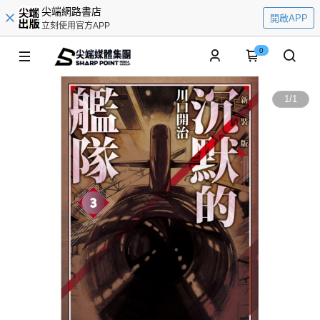
尖端網路書店
開啟APP
立刻使用官方APP
0
1
/
1