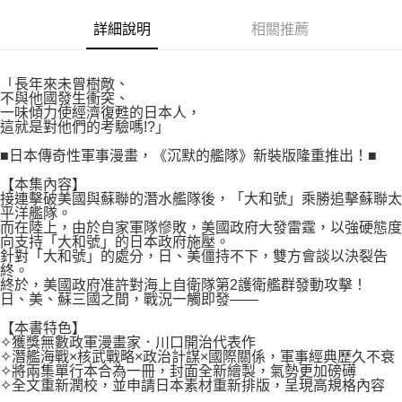
付款後7-11取貨
２．關於個人資料處理事宜，請瀏覽以下網址：
每筆NT$80，滿NT$500(含以上)免運費
詳細說明
相關推薦
https://aftee.tw/terms/#terms3
３．未成年的使用者請事先徵得法定代理人或監護人之同意方可使用
宅配
「AFTEE先享後付」，若未經同意申辦者引起之損失，本公司不負相關責
任。
每筆NT$100，滿NT$800(含以上)免運費
「長年來未曾樹敵、
４．使用「AFTEE先享後付」時，將依據個別帳號之用戶狀況，依本公司即
不與他國發生衝突、
時審查核予不同之上限額度；若仍有額度不足之情形，本公司將視審查結果
一味傾力使經濟復甦的日本人，
國家/地區配送
查看運費
這就是對他們的考驗嗎!?」
請求用戶進行身份認證。
５．嚴禁一人註冊多個帳號或使用他人資訊註冊。若發現惡意使用之情形，
■日本傳奇性軍事漫畫，《沉默的艦隊》新裝版隆重推出！■
恩沛科技股份有限公司將有權停止該用戶之使用額度並採取法律行動。
【本集內容】
接連擊破美國與蘇聯的潛水艦隊後，「大和號」乘勝追擊蘇聯太
平洋艦隊。
而在陸上，由於自家軍隊慘敗，美國政府大發雷霆，以強硬態度
向支持「大和號」的日本政府施壓。
針對「大和號」的處分，日、美僵持不下，雙方會談以決裂告
終。
終於，美國政府准許對海上自衛隊第2護衛艦群發動攻擊！
日、美、蘇三國之間，戰況一觸即發——
【本書特色】
✧獲獎無數政軍漫畫家．川口開治代表作
✧潛艦海戰×核武戰略×政治計謀×國際關係，軍事經典歷久不衰
✧將兩集單行本合為一冊，封面全新繪製，氣勢更加磅礡
✧全文重新潤校，並申請日本素材重新排版，呈現高規格內容