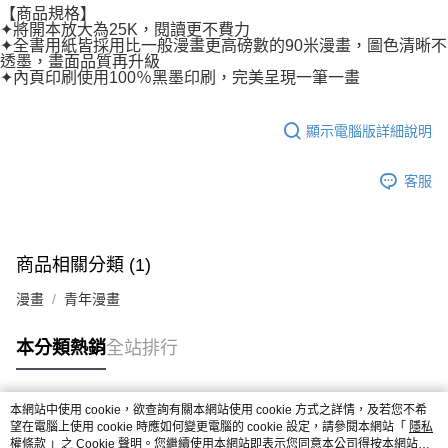
【商品規格】
✦將開本放大為25K，閱讀更不費力
✦全書用紙皆採用比一般漫畫更高磅數的90米漫畫，圖色清晰不
透墨，畫面品質再升級
✦內頁印刷使用100％黑墨印刷，完美呈現一筆一畫
顯示電腦版詳細說明
客服
商品相關分類 (1)
漫畫
青年漫畫
本分類熱銷
全站排行
本網站中使用 cookie，欲查詢有關本網站使用 cookie 方式之詳情，及若您不希
熱門標籤
望在電腦上使用 cookie 時應如何變更電腦的 cookie 設定，請參閱本網站「
隱私
權條款
」之 Cookie 聲明。您繼續使用本網站即表示您同意本公司得按本網站使