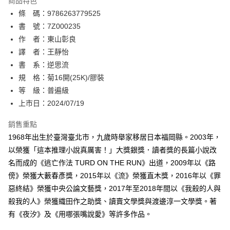
商品特色
相關說明
條 碼：9786263779525
【關於「AFTEE先享後付」】
ATM付款
AFTEE先享後付是「在收到商品之後才付款」的支付方式。 讓您購物簡單
書 號：7Z000235
便利好安心！
作 者：東山彰良
１．簡單：不需註冊會員、不需綁卡、不需儲值。
運送方式
譯 者：王靜怡
２．便利：只要手機號碼，簡訊認證，即可結帳。
３．安心：先確認商品／服務後，再付款。
書 系：逆思流
全家取貨付款
規 格：菊16開(25K)/膠裝
每筆NT$80，滿NT$500(含以上)免運費
【「AFTEE先享後付」結帳流程】
１．於結帳方式選擇「AFTEE先享後付」後，將跳轉至「AFTEE先享後付」
等 級：普遍級
付款後全家取貨
結帳頁面，進行簡訊認證並確認金額後，即可完成結帳。
上市日：2024/07/19
２．訂單成立數日內，您將收到繳費通知簡訊。
每筆NT$80，滿NT$500(含以上)免運費
３．收到繳費通知簡訊後14天內，點擊此簡訊中的連結，可透過四大超商／
銷售重點
ATM／網路銀行／等多元方式進行付款，方視為交易完成。
萊爾富取貨付款
※ 請注意：結帳手續完成當下不需立刻繳費，但若您需要取消訂單，請聯絡
1968年出生於臺灣臺北市，九歲時舉家移居日本福岡縣。2003年，
每筆NT$80，滿NT$500(含以上)免運費
購買商品的店家。未經商家同意取消之訂單仍視為有效，需透過AFTEE先享
以榮獲「這本推理小說真厲害！」大獎銀獎．讀者獎的長篇小說改
後付繳納相關費用。
名而成的《逃亡作法 TURD ON THE RUN》出道，2009年以《路
付款後萊爾富取貨
※ 交易是否成功請以「AFTEE先享後付 」之結帳頁面顯示為準，若有關於
是否繳費成功／繳費後需取消欲退款等相關疑問，請聯繫「AFTEE先享後付
傍》榮獲大藪春彥獎，2015年以《流》榮獲直木獎，2016年以《罪
每筆NT$80，滿NT$500(含以上)免運費
客戶支援中心」
https://netprotections.freshdesk.com/support/home
惡終結》榮獲中央公論文藝獎，2017年至2018年間以《我殺的人與
7-11取貨付款
殺我的人》榮獲織田作之助獎、讀賣文學獎與渡邊淳一文學獎。著
【注意事項】
１．透過由恩沛科技股份有限公司提供之「AFTEE先享後付」服務完成之交
每筆NT$80，滿NT$500(含以上)免運費
有《夜汐》及《用哪張嘴說愛》等許多作品。
易，需依本服務之必要範圍內提供個人資料，並將交易相關給付款項請求債
權轉讓予恩沛科技股份有限公司。