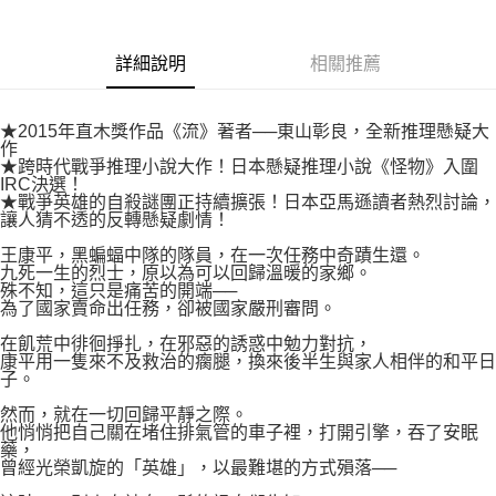
付款後7-11取貨
２．關於個人資料處理事宜，請瀏覽以下網址：
每筆NT$80，滿NT$500(含以上)免運費
https://aftee.tw/terms/#terms3
３．未成年的使用者請事先徵得法定代理人或監護人之同意方可使用
詳細說明
相關推薦
宅配
「AFTEE先享後付」，若未經同意申辦者引起之損失，本公司不負相關責
任。
每筆NT$100，滿NT$800(含以上)免運費
４．使用「AFTEE先享後付」時，將依據個別帳號之用戶狀況，依本公司即
★2015年直木獎作品《流》著者──東山彰良，全新推理懸疑大
時審查核予不同之上限額度；若仍有額度不足之情形，本公司將視審查結果
國家/地區配送
查看運費
作
請求用戶進行身份認證。
★跨時代戰爭推理小說大作！日本懸疑推理小說《怪物》入圍
５．嚴禁一人註冊多個帳號或使用他人資訊註冊。若發現惡意使用之情形，
IRC決選！
恩沛科技股份有限公司將有權停止該用戶之使用額度並採取法律行動。
★戰爭英雄的自殺謎團正持續擴張！日本亞馬遜讀者熱烈討論，
讓人猜不透的反轉懸疑劇情！
王康平，黑蝙蝠中隊的隊員，在一次任務中奇蹟生還。
九死一生的烈士，原以為可以回歸溫暖的家鄉。
殊不知，這只是痛苦的開端──
為了國家賣命出任務，卻被國家嚴刑審問。
在飢荒中徘徊掙扎，在邪惡的誘惑中勉力對抗，
康平用一隻來不及救治的瘸腿，換來後半生與家人相伴的和平日
子。
然而，就在一切回歸平靜之際。
他悄悄把自己關在堵住排氣管的車子裡，打開引擎，吞了安眠
藥，
曾經光榮凱旋的「英雄」，以最難堪的方式殞落──