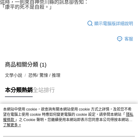
這時，一則來自神奈川縣的訊息卻告知：
「康平的死不是自殺。」
顯示電腦版詳細說明
客服
商品相關分類 (1)
文學小說
恐怖/ 驚悚 / 推理
本分類熱銷
全站排行
本網站中使用 cookie，欲查詢有關本網站使用 cookie 方式之詳情，及若您不希
熱門標籤
望在電腦上使用 cookie 時應如何變更電腦的 cookie 設定，請參閱本網站「
隱私
權條款
」之 Cookie 聲明。您繼續使用本網站即表示您同意本公司得按本網站使
用條款之 Cookie 聲明使用 cookie。
了解更多 >