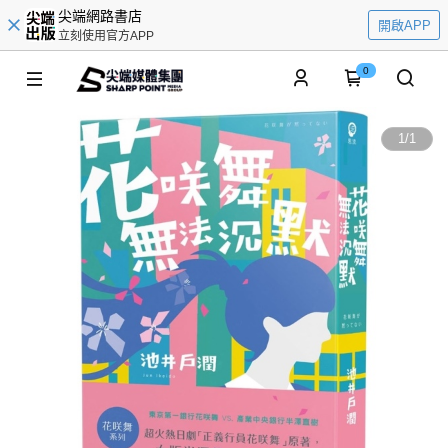
尖端網路書店
開啟APP
立刻使用官方APP
0
1
/
1