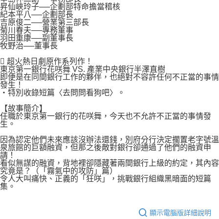
昇仙峽玲子──企劃部特命擔當稽核
紀本平八──企劃部長
吉原俊二──營業第三部長
菊川春夫──專務董事
羽田重康──副董事長
牧野治──董事長
 超火熱日劇原作系列作！
東京第一銀行花咲舞 VS. 產業中央銀行半澤直樹
即便是在同間銀行工作的夥伴，也絕對不容許任何不正當的事情
發生！
‧特別收錄短篇〈去問問看狗吧〉。
【故事簡介】
任職於東京第一銀行的花咲舞，今天也不允許不正當的事情發
生。
因為認定他們未來應該沒辦法還錢，別府分行決定擱置老字號溫
泉旅館的巨額融資，但那之後敵對銀行卻通過了他們的融資申
請！
看似無謀的融資，背地裡卻隱藏著兩間銀行上級的約定，其內容
究竟是？（「霧氣中的攻防」篇）
令人大叫痛快、正義的「狂咲」，挑戰銀行組織黑暗面的短篇
集。
顯示電腦版詳細說明