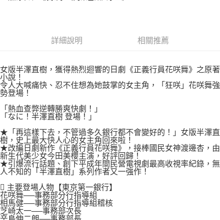
付款後7-11取貨
２．關於個人資料處理事宜，請瀏覽以下網址：
每筆NT$80，滿NT$500(含以上)免運費
https://aftee.tw/terms/#terms3
３．未成年的使用者請事先徵得法定代理人或監護人之同意方可使用
宅配
「AFTEE先享後付」，若未經同意申辦者引起之損失，本公司不負相關責
詳細說明
相關推薦
任。
每筆NT$100，滿NT$800(含以上)免運費
４．使用「AFTEE先享後付」時，將依據個別帳號之用戶狀況，依本公司即
時審查核予不同之上限額度；若仍有額度不足之情形，本公司將視審查結果
國家/地區配送
查看運費
女版半澤直樹，獲得熱烈迴響的日劇《正義行員花咲舞》之原著
請求用戶進行身份認證。
小說！
５．嚴禁一人註冊多個帳號或使用他人資訊註冊。若發現惡意使用之情形，
令人大喊痛快、忍不住想為她鼓掌的女主角，「狂咲」花咲舞強
恩沛科技股份有限公司將有權停止該用戶之使用額度並採取法律行動。
勢登場！
「熱血查弊逆轉勝爽快劇！」
「なに！半澤直樹 登場！」
★「再這樣下去，不管過多久銀行都不會變好的！」女版半澤直
樹，史上最大快人心的女主角回來啦！
★改編日劇新作《正義行員花咲舞》，接棒國民女神渡邊杏，由
新生代美少女今田美櫻主演，好評回歸！
★引爆流行話題、創下平成年間民營電視劇最高收視率紀錄，無
人不知的「半澤直樹」系列作者又一強作！
 主要登場人物【東京第一銀行】
花咲舞──事務部分行指導組
相馬健──事務部分行指導組稽核
芝崎太一──事務部次長
辛島伸二朗──事務部長