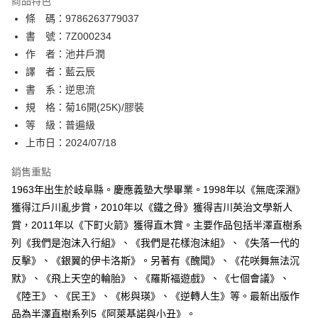
商品特色
相關說明
條 碼：9786263779037
【關於「AFTEE先享後付」】
ATM付款
AFTEE先享後付是「在收到商品之後才付款」的支付方式。 讓您購物簡單
書 號：7Z000234
便利好安心！
作 者：池井戶潤
１．簡單：不需註冊會員、不需綁卡、不需儲值。
運送方式
譯 者：藍云辰
２．便利：只要手機號碼，簡訊認證，即可結帳。
３．安心：先確認商品／服務後，再付款。
書 系：逆思流
全家取貨付款
規 格：菊16開(25K)/膠裝
每筆NT$80，滿NT$500(含以上)免運費
【「AFTEE先享後付」結帳流程】
１．於結帳方式選擇「AFTEE先享後付」後，將跳轉至「AFTEE先享後付」
等 級：普遍級
付款後全家取貨
結帳頁面，進行簡訊認證並確認金額後，即可完成結帳。
上市日：2024/07/18
２．訂單成立數日內，您將收到繳費通知簡訊。
每筆NT$80，滿NT$500(含以上)免運費
３．收到繳費通知簡訊後14天內，點擊此簡訊中的連結，可透過四大超商／
銷售重點
ATM／網路銀行／等多元方式進行付款，方視為交易完成。
萊爾富取貨付款
※ 請注意：結帳手續完成當下不需立刻繳費，但若您需要取消訂單，請聯絡
1963年出生於岐阜縣。慶應義塾大學畢業。1998年以《無底深淵》
每筆NT$80，滿NT$500(含以上)免運費
購買商品的店家。未經商家同意取消之訂單仍視為有效，需透過AFTEE先享
獲得江戶川亂步賞，2010年以《鐵之骨》獲得吉川英治文學新人
後付繳納相關費用。
賞，2011年以《下町火箭》獲得直木賞。主要作品包括半澤直樹系
付款後萊爾富取貨
※ 交易是否成功請以「AFTEE先享後付 」之結帳頁面顯示為準，若有關於
是否繳費成功／繳費後需取消欲退款等相關疑問，請聯繫「AFTEE先享後付
列《我們是泡沫入行組》、《我們是花樣泡沫組》、《失落一代的
每筆NT$80，滿NT$500(含以上)免運費
客戶支援中心」
https://netprotections.freshdesk.com/support/home
反擊》、《銀翼的伊卡洛斯》。另著有《醜聞》、《花咲舞無法沉
7-11取貨付款
默》、《飛上天空的輪胎》、《羅斯福遊戲》、《七個會議》、
【注意事項】
１．透過由恩沛科技股份有限公司提供之「AFTEE先享後付」服務完成之交
每筆NT$80，滿NT$500(含以上)免運費
《陸王》、《民王》、《彬與瑛》、《逆轉人生》等。最新出版作
易，需依本服務之必要範圍內提供個人資料，並將交易相關給付款項請求債
品為半澤直樹系列5《阿萊基諾與小丑》。
權轉讓予恩沛科技股份有限公司。