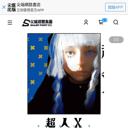
尖端網路書店
開啟APP
立刻使用官方APP
0
1
/
1