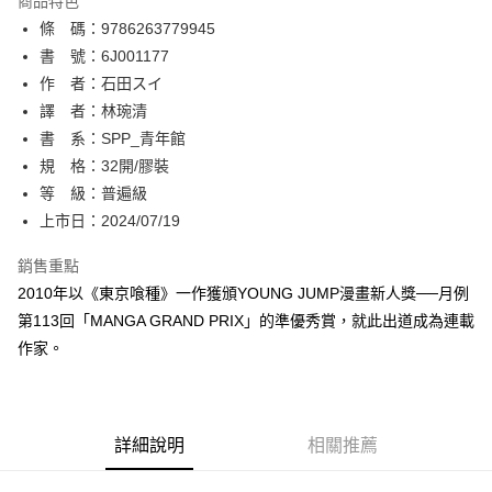
商品特色
相關說明
條 碼：9786263779945
【關於「AFTEE先享後付」】
ATM付款
AFTEE先享後付是「在收到商品之後才付款」的支付方式。 讓您購物簡單
書 號：6J001177
便利好安心！
作 者：石田スイ
１．簡單：不需註冊會員、不需綁卡、不需儲值。
運送方式
譯 者：林琬清
２．便利：只要手機號碼，簡訊認證，即可結帳。
３．安心：先確認商品／服務後，再付款。
書 系：SPP_青年館
全家取貨付款
規 格：32開/膠裝
每筆NT$80，滿NT$500(含以上)免運費
【「AFTEE先享後付」結帳流程】
１．於結帳方式選擇「AFTEE先享後付」後，將跳轉至「AFTEE先享後付」
等 級：普遍級
付款後全家取貨
結帳頁面，進行簡訊認證並確認金額後，即可完成結帳。
上市日：2024/07/19
２．訂單成立數日內，您將收到繳費通知簡訊。
每筆NT$80，滿NT$500(含以上)免運費
３．收到繳費通知簡訊後14天內，點擊此簡訊中的連結，可透過四大超商／
銷售重點
ATM／網路銀行／等多元方式進行付款，方視為交易完成。
萊爾富取貨付款
※ 請注意：結帳手續完成當下不需立刻繳費，但若您需要取消訂單，請聯絡
2010年以《東京喰種》一作獲頒YOUNG JUMP漫畫新人獎──月例
每筆NT$80，滿NT$500(含以上)免運費
購買商品的店家。未經商家同意取消之訂單仍視為有效，需透過AFTEE先享
第113回「MANGA GRAND PRIX」的準優秀賞，就此出道成為連載
後付繳納相關費用。
作家。
付款後萊爾富取貨
※ 交易是否成功請以「AFTEE先享後付 」之結帳頁面顯示為準，若有關於
是否繳費成功／繳費後需取消欲退款等相關疑問，請聯繫「AFTEE先享後付
每筆NT$80，滿NT$500(含以上)免運費
客戶支援中心」
https://netprotections.freshdesk.com/support/home
7-11取貨付款
【注意事項】
詳細說明
相關推薦
１．透過由恩沛科技股份有限公司提供之「AFTEE先享後付」服務完成之交
每筆NT$80，滿NT$500(含以上)免運費
易，需依本服務之必要範圍內提供個人資料，並將交易相關給付款項請求債
權轉讓予恩沛科技股份有限公司。