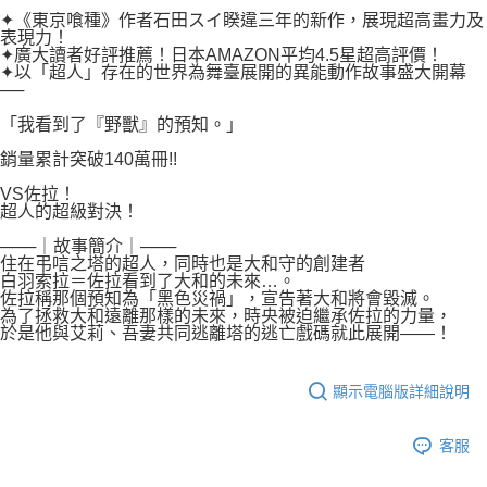
付款後7-11取貨
２．關於個人資料處理事宜，請瀏覽以下網址：
✦《東京喰種》作者石田スイ睽違三年的新作，展現超高畫力及
每筆NT$80，滿NT$500(含以上)免運費
表現力！
https://aftee.tw/terms/#terms3
✦廣大讀者好評推薦！日本AMAZON平均4.5星超高評價！
３．未成年的使用者請事先徵得法定代理人或監護人之同意方可使用
宅配
✦以「超人」存在的世界為舞臺展開的異能動作故事盛大開幕
「AFTEE先享後付」，若未經同意申辦者引起之損失，本公司不負相關責
──
任。
每筆NT$100，滿NT$800(含以上)免運費
４．使用「AFTEE先享後付」時，將依據個別帳號之用戶狀況，依本公司即
「我看到了『野獸』的預知。」
時審查核予不同之上限額度；若仍有額度不足之情形，本公司將視審查結果
國家/地區配送
查看運費
請求用戶進行身份認證。
銷量累計突破140萬冊!!
５．嚴禁一人註冊多個帳號或使用他人資訊註冊。若發現惡意使用之情形，
VS佐拉！
恩沛科技股份有限公司將有權停止該用戶之使用額度並採取法律行動。
超人的超級對決！
───｜故事簡介｜───
住在弔唁之塔的超人，同時也是大和守的創建者
白羽索拉＝佐拉看到了大和的未來…。
佐拉稱那個預知為「黑色災禍」，宣告著大和將會毀滅。
為了拯救大和遠離那樣的未來，時央被迫繼承佐拉的力量，
於是他與艾莉、吾妻共同逃離塔的逃亡戲碼就此展開――！
顯示電腦版詳細說明
客服