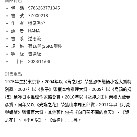
商品特色
相關說明
條 碼：9786263771345
【關於「AFTEE先享後付」】
ATM付款
AFTEE先享後付是「在收到商品之後才付款」的支付方式。 讓您購物簡單
書 號：7Z000218
便利好安心！
作 者：道尾秀介
１．簡單：不需註冊會員、不需綁卡、不需儲值。
運送方式
譯 者：HANA
２．便利：只要手機號碼，簡訊認證，即可結帳。
３．安心：先確認商品／服務後，再付款。
書 系：逆思流
全家取貨付款
規 格：菊16開(25K)/膠裝
每筆NT$80，滿NT$500(含以上)免運費
【「AFTEE先享後付」結帳流程】
１．於結帳方式選擇「AFTEE先享後付」後，將跳轉至「AFTEE先享後付」
等 級：普遍級
付款後全家取貨
結帳頁面，進行簡訊認證並確認金額後，即可完成結帳。
上市日：2023/11/06
２．訂單成立數日內，您將收到繳費通知簡訊。
每筆NT$80，滿NT$500(含以上)免運費
３．收到繳費通知簡訊後14天內，點擊此簡訊中的連結，可透過四大超商／
銷售重點
ATM／網路銀行／等多元方式進行付款，方視為交易完成。
萊爾富取貨付款
※ 請注意：結帳手續完成當下不需立刻繳費，但若您需要取消訂單，請聯絡
1975年生於東京都，2004年以《背之眼》榮獲恐怖懸疑小說大賞特
每筆NT$80，滿NT$500(含以上)免運費
購買商品的店家。未經商家同意取消之訂單仍視為有效，需透過AFTEE先享
別獎，2007年以《影子》榮獲本格推理大賞，2009年以《烏鴉的拇
後付繳納相關費用。
指》榮獲日本推理作家協會賞，2010年以《龍神之雨》榮獲大藪春
付款後萊爾富取貨
※ 交易是否成功請以「AFTEE先享後付 」之結帳頁面顯示為準，若有關於
是否繳費成功／繳費後需取消欲退款等相關疑問，請聯繫「AFTEE先享後付
彥賞，同年又以《光媒之花》榮獲山本周五郎賞，2011年以《月亮
每筆NT$80，滿NT$500(含以上)免運費
客戶支援中心」
https://netprotections.freshdesk.com/support/home
與螃蟹》榮獲直木賞。其他著作包括《向日葵不開的夏天》、《鏡
7-11取貨付款
之花》、《不可以》、《雷神》……等。
【注意事項】
１．透過由恩沛科技股份有限公司提供之「AFTEE先享後付」服務完成之交
每筆NT$80，滿NT$500(含以上)免運費
易，需依本服務之必要範圍內提供個人資料，並將交易相關給付款項請求債
權轉讓予恩沛科技股份有限公司。