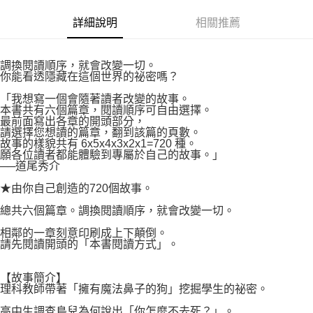
付款後7-11取貨
２．關於個人資料處理事宜，請瀏覽以下網址：
每筆NT$80，滿NT$500(含以上)免運費
詳細說明
相關推薦
https://aftee.tw/terms/#terms3
３．未成年的使用者請事先徵得法定代理人或監護人之同意方可使用
宅配
「AFTEE先享後付」，若未經同意申辦者引起之損失，本公司不負相關責
任。
每筆NT$100，滿NT$800(含以上)免運費
調換閱讀順序，就會改變一切。
４．使用「AFTEE先享後付」時，將依據個別帳號之用戶狀況，依本公司即
你能看透隱藏在這個世界的祕密嗎？
時審查核予不同之上限額度；若仍有額度不足之情形，本公司將視審查結果
國家/地區配送
查看運費
「我想寫一個會隨著讀者改變的故事。
請求用戶進行身份認證。
本書共有六個篇章，閱讀順序可自由選擇。
５．嚴禁一人註冊多個帳號或使用他人資訊註冊。若發現惡意使用之情形，
最前面寫出各章的開頭部分，
恩沛科技股份有限公司將有權停止該用戶之使用額度並採取法律行動。
請選擇您想讀的篇章，翻到該篇的頁數。
故事的樣貌共有 6x5x4x3x2x1=720 種。
願各位讀者都能體驗到專屬於自己的故事。」
──道尾秀介
★由你自己創造的720個故事。
總共六個篇章。調換閱讀順序，就會改變一切。
相鄰的一章刻意印刷成上下顛倒。
請先閱讀開頭的「本書閱讀方式」。
【故事簡介】
理科教師帶著「擁有魔法鼻子的狗」挖掘學生的祕密。
高中生調查鳥兒為何說出「你怎麼不去死？」。