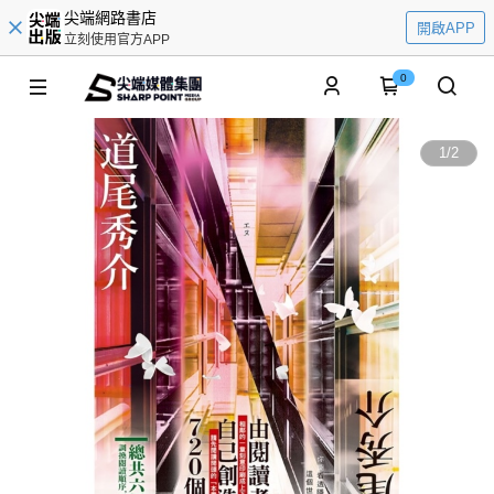
尖端網路書店
開啟APP
立刻使用官方APP
0
1
/
2