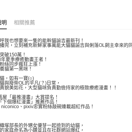
說明
相關推薦
呼我也想要來一隻的能幹貓諭吉最新刊！
播完，立刻補充新鮮家事萬能大貓貓諭吉與俐落OL飼主幸來的
突破150萬！
23年夏季療癒動畫王者！
粉絲同步瘋狂上漲！
養貓第一黑咪！
貓，如有一寶(○)
貓與廢柴OL的平凡(？)日常，
責貌美如花，大型貓咪負責勤儉持家的極致療癒漫畫！！
21蔦屋「最推漫畫」大賞提名！
20「下個爆紅漫畫」推薦作品！
niconico、pixiv忠實粉絲敲碗連載超紅作品！
織塚部長的外甥女優芽一起撿到的幼貓，
的家庭命名為小鑽並且在社群網站爆紅，