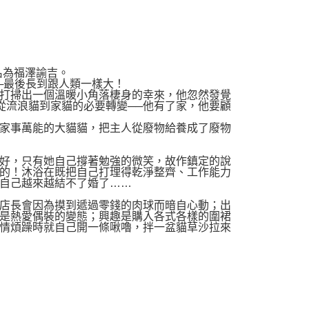
名為福澤諭吉。
─最後長到跟人類一樣大！
打掃出一個溫暖小角落棲身的幸來，他忽然發覺
從流浪貓到家貓的必要轉變──他有了家，他要顧
家事萬能的大貓貓，把主人從廢物給養成了廢物
好，只有她自己撐著勉強的微笑，故作鎮定的說
的！沐浴在既把自己打理得乾淨整齊、工作能力
自己越來越結不了婚了……
店長會因為摸到遞過零錢的肉球而暗自心動；出
是熱愛偶裝的變態；興趣是購入各式各樣的圍裙
情煩躁時就自己開一條啾嚕，拌一盆貓草沙拉來