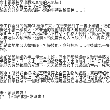
會上電視甚至出版寫真集的人氣貓！
吉完全忘記將這件事告訴優芽，
諭吉只好請鄰居奶奶將小鑽的事轉告給優芽……？
柴工作全能的菁英OL福澤幸來，在雪天撿到了一隻小黑貓，取
普通小貓一樣長大，不普通的是他越長越大越長越大越長越大─
家那天，看到住在垃圾屋裡也不在意、性格大剌剌，卻仍舊幫他
起被這個人類照顧，這個人類更需要別人照顧(？！)因此覺醒了
家！
始勤奮地學習人類知識、打掃技能、烹飪技巧……最後成為一隻
物(○
來都帶著精緻的手工便當去上班，同事們都稱讚她又勤勞手藝又
手做便當，但一天比一天害怕被發現本人家事無能，這全是貓做
能游刃有餘養貓的光環下，天天被誤會女子力過高的幸來，感覺
厭水，所以諭吉打掃浴室時會穿上全套生物防護服；買菜時超市
會特地在背後黏上一條拉鍊假裝是穿玩偶裝，但偶爾也會被認為
視節目學新菜；一個眼神就可以趕走盤旋在垃圾場上的烏鴉；心
廢，貓就越會！
(？！)人貓相處日常漫畫！