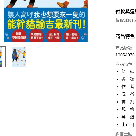
付款與運
超取滿NT$
付款方式
商品特色
信用卡一
商品編號
10054976
超商取貨
商品特色
AFTEE先
條 碼：9
相關說明
書 號：
【關於「A
作 者
ATM付款
AFTEE
便利好安
譯 者
１．簡單
書 系
２．便利
運送方式
規 格：
３．安心
等 級
全家取貨
【「AFT
上市日：2
每筆NT$8
１．於結帳
付」結帳
銷售重點