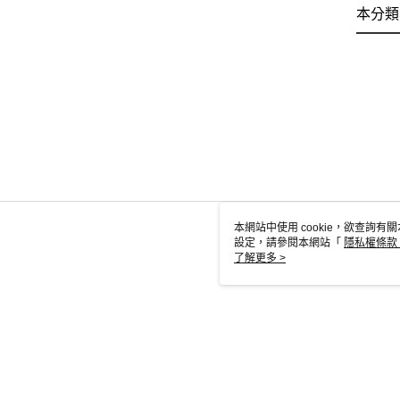
本分類
本網站中使用 cookie，欲查詢有關
設定，請參閱本網站「
隱私權條款
使用 cookie。
了解更多 >