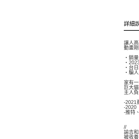
詳細
讓人高
動畫剛
‧銷量
‧20
‧台日
‧騙人
家有一
巨大貓
主人負
-20
-20
-推特、
//
諭吉和
被收養