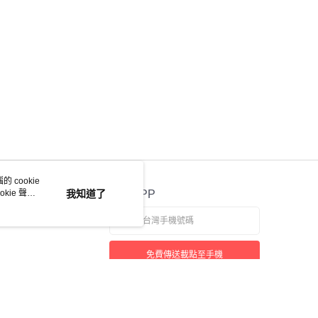
 cookie
kie 聲明
我知道了
官方APP
免費傳送載點至手機
若接到可疑電話，請洽詢165反詐騙專線