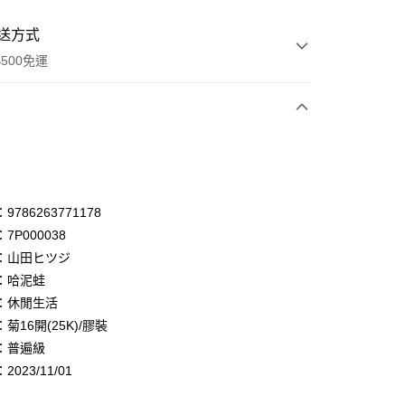
送方式
500免運
次付款
付款
享後付
786263771178
7P000038
FTEE先享後付」】
：山田ヒツジ
先享後付是「在收到商品之後才付款」的支付方式。 讓您購物簡單
心！
：哈泥蛙
：不需註冊會員、不需綁卡、不需儲值。
：休閒生活
：只要手機號碼，簡訊認證，即可結帳。
菊16開(25K)/膠裝
：先確認商品／服務後，再付款。
：普遍級
付款
EE先享後付」結帳流程】
023/11/01
0，滿NT$500(含以上)免運費
方式選擇「AFTEE先享後付」後，將跳轉至「AFTEE先享後
頁面，進行簡訊認證並確認金額後，即可完成結帳。