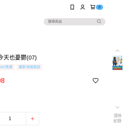
0
天也憂鬱(07)
500免運
國家/地區配送
98
清除
紀錄