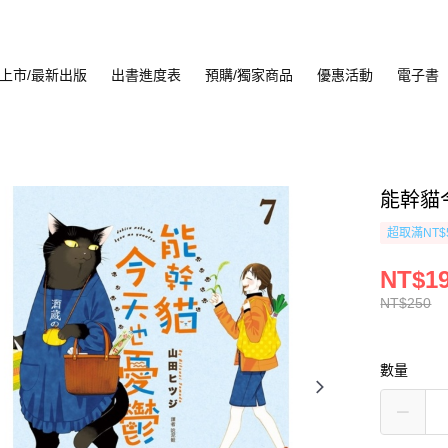
上市/最新出版
出書進度表
預購/獨家商品
優惠活動
電子書
能幹貓今
超取滿NT$
NT$1
NT$250
數量