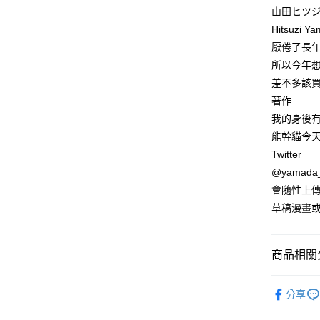
付款後全
２．訂單
山田ヒツ
３．收到繳
每筆NT$8
Hitsuzi Y
／ATM／
※ 請注意
厭倦了長
萊爾富取
絡購買商品
所以今年
先享後付
每筆NT$8
※ 交易是
差不多該
是否繳費成
付款後萊
著作
付客戶支
每筆NT$8
我的身後
【注意事
能幹貓今
7-11取貨
１．透過由
Twitter
交易，需
每筆NT$8
求債權轉
@yamada_
２．關於
付款後7-1
會隨性上
https://aft
每筆NT$8
草稿漫畫
３．未成
「AFTE
宅配
任。
４．使用「
每筆NT$1
商品相關分
即時審查
結果請求
國家/地區
生活圖書
５．嚴禁
分享
形，恩沛
動。