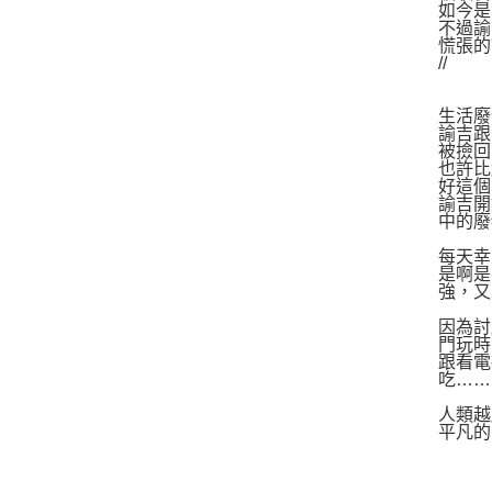
如今是
不過諭
慌張的
//
生活廢
諭吉跟
被撿回
也許比
好這個
諭吉開
中的廢
每天幸
是啊是
強，又
因為討
門玩時
跟看電
吃……
人類越
平凡的