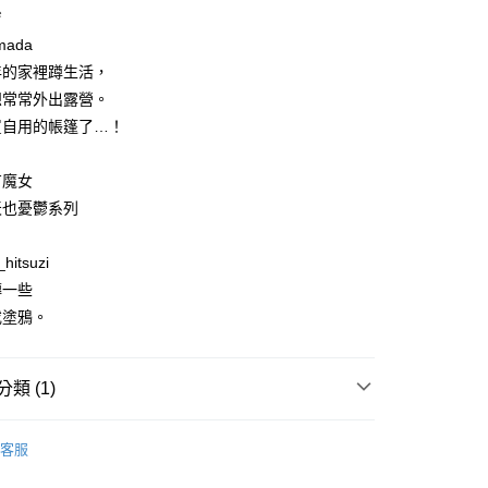
家取貨
成立數日內，您將收到繳費通知簡訊。
ジ
費通知簡訊後14天內，點擊此簡訊中的連結，可透過四大超商
0，滿NT$500(含以上)免運費
amada
網路銀行／等多元方式進行付款，方視為交易完成。
：結帳手續完成當下不需立刻繳費，但若您需要取消訂單，請聯
年的家裡蹲生活，
貨付款
的店家。未經商家同意取消之訂單仍視為有效，需透過AFTEE
想常常外出露營。
繳納相關費用。
0，滿NT$500(含以上)免運費
否成功請以「AFTEE先享後付 」之結帳頁面顯示為準，若有關於
買自用的帳篷了…！
功／繳費後需取消欲退款等相關疑問，請聯繫「AFTEE先享後
爾富取貨
援中心」
https://netprotections.freshdesk.com/support/home
0，滿NT$500(含以上)免運費
有魔女
項】
天也憂鬱系列
付款
恩沛科技股份有限公司提供之「AFTEE先享後付」服務完成之
依本服務之必要範圍內提供個人資料，並將交易相關給付款項請
0，滿NT$500(含以上)免運費
讓予恩沛科技股份有限公司。
hitsuzi
個人資料處理事宜，請瀏覽以下網址：
1取貨
傳一些
ee.tw/terms/#terms3
0，滿NT$500(含以上)免運費
或塗鴉。
年的使用者請事先徵得法定代理人或監護人之同意方可使用
E先享後付」，若未經同意申辦者引起之損失，本公司不負相關責
AFTEE先享後付」時，將依據個別帳號之用戶狀況，依本公司
00，滿NT$800(含以上)免運費
類 (1)
核予不同之上限額度；若仍有額度不足之情形，本公司將視審查
用戶進行身份認證。
配送
查看運費
圖文書
一人註冊多個帳號或使用他人資訊註冊。若發現惡意使用之情
客服
科技股份有限公司將有權停止該用戶之使用額度並採取法律行