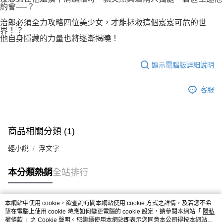
約會──？
治郎必須全力攻略四位美少女，才能拯救這個岌岌可危的世
界！？
他自身隱藏的力量也將逐漸揭曉！
顯示電腦版詳細說明
客服
商品相關分類 (1)
輕小說
浮文字
本分類熱銷
全站排行
本網站中使用 cookie，欲查詢有關本網站使用 cookie 方式之詳情，及若您不希
熱門標籤
望在電腦上使用 cookie 時應如何變更電腦的 cookie 設定，請參閱本網站「
隱私
權條款
」之 Cookie 聲明。您繼續使用本網站即表示您同意本公司得按本網站使