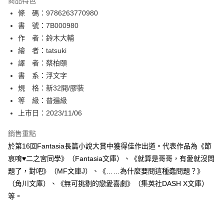
商品特色
相關說明
條 碼：9786263770980
【關於「AFTEE先享後付」】
ATM付款
AFTEE先享後付是「在收到商品之後才付款」的支付方式。 讓您購物簡單
書 號：7B000980
便利好安心！
作 者：鈴木大輔
１．簡單：不需註冊會員、不需綁卡、不需儲值。
運送方式
繪 者：tatsuki
２．便利：只要手機號碼，簡訊認證，即可結帳。
３．安心：先確認商品／服務後，再付款。
譯 者：蔡柏頤
全家取貨付款
書 系：浮文字
每筆NT$80，滿NT$500(含以上)免運費
【「AFTEE先享後付」結帳流程】
１．於結帳方式選擇「AFTEE先享後付」後，將跳轉至「AFTEE先享後付」
規 格：新32開/膠裝
付款後全家取貨
結帳頁面，進行簡訊認證並確認金額後，即可完成結帳。
等 級：普遍級
２．訂單成立數日內，您將收到繳費通知簡訊。
每筆NT$80，滿NT$500(含以上)免運費
上市日：2023/11/06
３．收到繳費通知簡訊後14天內，點擊此簡訊中的連結，可透過四大超商／
ATM／網路銀行／等多元方式進行付款，方視為交易完成。
萊爾富取貨付款
※ 請注意：結帳手續完成當下不需立刻繳費，但若您需要取消訂單，請聯絡
銷售重點
每筆NT$80，滿NT$500(含以上)免運費
購買商品的店家。未經商家同意取消之訂單仍視為有效，需透過AFTEE先享
於第16回Fantasia長篇小說大賞中獲得佳作出道。代表作品為《節
後付繳納相關費用。
哀唷♥二之宮同學》（Fantasia文庫）、《就算是哥哥，有愛就沒問
付款後萊爾富取貨
※ 交易是否成功請以「AFTEE先享後付 」之結帳頁面顯示為準，若有關於
是否繳費成功／繳費後需取消欲退款等相關疑問，請聯繫「AFTEE先享後付
題了，對吧》（MF文庫J）、《……為什麼要問這種蠢問題？》
每筆NT$80，滿NT$500(含以上)免運費
客戶支援中心」
https://netprotections.freshdesk.com/support/home
（角川文庫）、《無可挑剔的戀愛喜劇》（集英社DASH X文庫）
7-11取貨付款
等。
【注意事項】
１．透過由恩沛科技股份有限公司提供之「AFTEE先享後付」服務完成之交
每筆NT$80，滿NT$500(含以上)免運費
易，需依本服務之必要範圍內提供個人資料，並將交易相關給付款項請求債
權轉讓予恩沛科技股份有限公司。