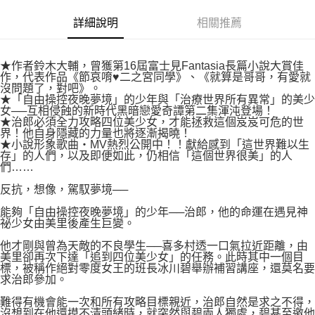
付款後7-11取貨
２．關於個人資料處理事宜，請瀏覽以下網址：
每筆NT$80，滿NT$500(含以上)免運費
詳細說明
相關推薦
https://aftee.tw/terms/#terms3
３．未成年的使用者請事先徵得法定代理人或監護人之同意方可使用
宅配
「AFTEE先享後付」，若未經同意申辦者引起之損失，本公司不負相關責
任。
每筆NT$100，滿NT$800(含以上)免運費
★作者鈴木大輔，曾獲第16屆富士見Fantasia長篇小說大賞佳
４．使用「AFTEE先享後付」時，將依據個別帳號之用戶狀況，依本公司即
作，代表作品《節哀唷♥二之宮同學》、《就算是哥哥，有愛就
時審查核予不同之上限額度；若仍有額度不足之情形，本公司將視審查結果
沒問題了，對吧》。
國家/地區配送
查看運費
★「自由操控夜晚夢境」的少年與「治療世界所有異常」的美少
請求用戶進行身份認證。
女──互相侵蝕的新時代黑暗戀愛奇譚第二集渾沌登場！
５．嚴禁一人註冊多個帳號或使用他人資訊註冊。若發現惡意使用之情形，
★治郎必須全力攻略四位美少女，才能拯救這個岌岌可危的世
恩沛科技股份有限公司將有權停止該用戶之使用額度並採取法律行動。
界！他自身隱藏的力量也將逐漸揭曉！
★小說形象歌曲・MV熱烈公開中！！獻給感到「這世界難以生
存」的人們，以及即便如此，仍相信「這個世界很美」的人
們……
反抗，想像，駕馭夢境──
能夠「自由操控夜晚夢境」的少年──治郎，他的命運在遇見神
祕少女由美里後產生巨變。
他才剛與曾為天敵的不良學生──喜多村透一口氣拉近距離，由
美里卻再次下達「追到四位美少女」的任務。此時其中一個目
標，被稱作絕對零度女王的班長冰川碧舉辦補習講座，還莫名要
求治郎參加。
難得有機會能一次和所有攻略目標親近，治郎自然是求之不得，
沒想到在他還摸不清頭緒時，就突然與碧兩人獨處，碧甚至邀他