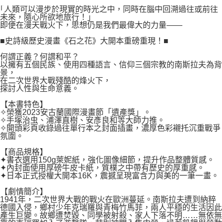
付款後7-11取貨
２．關於個人資料處理事宜，請瀏覽以下網址：
｢人類可以漫步於現實的時光之中，同時在腦中回溯過往或前往
每筆NT$80，滿NT$500(含以上)免運費
未來，隨心所欲地旅行！」
https://aftee.tw/terms/#terms3
即便在漫天戰火下，思想仍是我們最偉大的力量——
３．未成年的使用者請事先徵得法定代理人或監護人之同意方可使用
宅配
「AFTEE先享後付」，若未經同意申辦者引起之損失，本公司不負相關責
■史詩級歷史漫畫《石之花》大開本重磅重現！■
任。
每筆NT$100，滿NT$800(含以上)免運費
４．使用「AFTEE先享後付」時，將依據個別帳號之用戶狀況，依本公司即
何謂正義？何謂和平？
時審查核予不同之上限額度；若仍有額度不足之情形，本公司將視審查結果
國家/地區配送
查看運費
以擁有五個民族、使用四種語言、信仰三個宗教的南斯拉夫為背
請求用戶進行身份認證。
景，
５．嚴禁一人註冊多個帳號或使用他人資訊註冊。若發現惡意使用之情形，
在二次世界大戰殘酷的烽火下，
探討人性與生命意義。
恩沛科技股份有限公司將有權停止該用戶之使用額度並採取法律行動。
【本書特色】
✧榮獲2023安古蘭國際漫畫節「遺產獎」。
✧手塚治虫、浦澤直樹、安彥良和等大師力推。
✧開頭彩頁收錄過往單行本之封面插畫，濃厚色彩襯托沉重戰爭
氛圍。
【商品規格】
✦書衣選用150g萊妮紙，強化圖像細節，提升作品整體質感。
✦內封面使用厚磅牛皮卡紙，質樸之中帶有歷史的厚重感。
✦日本正式授權大開本16K，震撼呈現富含力與美的一筆一畫。
【劇情簡介】
1941年，二次世界大戰的戰火在歐洲蔓延。南斯拉夫遭到納粹
德國入侵，鄉村少年克瑞羅與青梅竹馬菲，兩人平穩的生活因此
產生巨變。故鄉遭焚毀、同學被射殺、家人下落不明……無依無