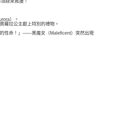
必須趕來救援！
rora）。
奧蘿拉公主獻上特別的禮物。
！」——黑魔女（Maleficent）突然出現