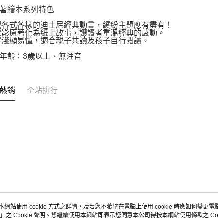
著繪本系列特色
選各式各樣的迪士尼經典動畫，繽紛主題應有盡有！
電影原著化為紙上故事，讓讀者重溫經典的感動。
字淺顯易懂，適合親子共讀及孩子自行閱讀。
年齡：3歲以上、無注音
熱銷
全站排行
本網站使用 cookie 方式之詳情，及若您不希望在電腦上使用 cookie 時應如何變更電腦的
」之 Cookie 聲明。您繼續使用本網站即表示您同意本公司得按本網站使用條款之 Coo
關於我們
客服資訊