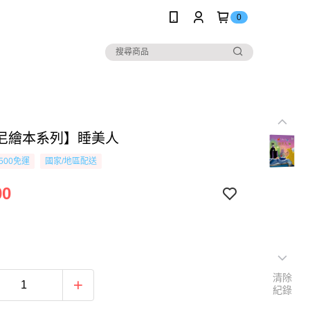
0
尼繪本系列】睡美人
500免運
國家/地區配送
00
清除
紀錄