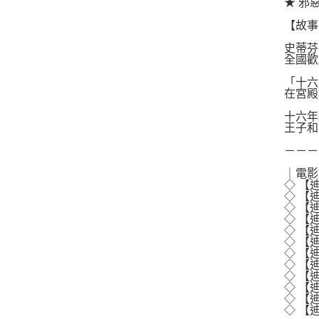
★ 邪
【故事
史蒂芬
全國歡
「十六
在宮殿
十六年
王子和
－－－
｜電影
◇ 【
◇ 【
◇ 【
◇ 【
◇ 【
◇ 【
◇ 【
◇ 【
◇ 【
◇ 【
◇ 【
◇ 【