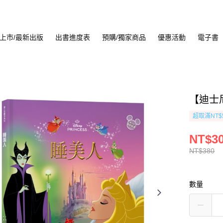
上市/最新出版
出書進度表
預購/獨家商品
優惠活動
電子書
【迪士
超取滿NT$
NT$3
NT$380
數量