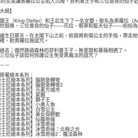
惡的女巫讓奧蘿拉公主陷入沉睡，菲利普王子和三位善良的仙子
大綱】
國王（King Stefan）和王后生下了一名女嬰，取名為奧蘿拉（Au
欣鼓舞，三位善良的仙子——花拉、翡翠和藍天仙子——紛紛為
歲生日那天，在太陽下山之前，紡錘將刺傷公主的手指，帶走她的性命
裡，對奧蘿拉施詛咒。
過去；偶然路過森林的菲利普王子，無意間和薔薇相遇了。
三位仙子該如何保護公主免受黑魔法的詛咒？
－－
原著繪本系列｜
迪士尼繪本系列】腦筋急轉彎
迪士尼繪本系列】腦筋急轉彎2
迪士尼繪本系列】元素方城市
迪士尼繪本系列】星願
迪士尼繪本系列】獅子王
迪士尼繪本系列】小美人魚
迪士尼繪本系列】白雪公主
迪士尼繪本系列】美女與野獸
迪士尼繪本系列】仙履奇緣
迪士尼繪本系列】冰雪奇緣
迪士尼繪本系列】冰雪奇緣：北極之光
迪士尼繪本系列】冰雪奇緣2：魔法森林