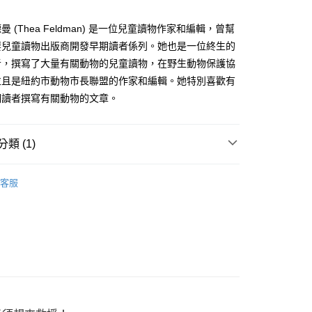
家取貨
成立數日內，您將收到繳費通知簡訊。
費通知簡訊後14天內，點擊此簡訊中的連結，可透過四大超商
0，滿NT$500(含以上)免運費
 (Thea Feldman) 是一位兒童讀物作家和編輯，曾幫
網路銀行／等多元方式進行付款，方視為交易完成。
：結帳手續完成當下不需立刻繳費，但若您需要取消訂單，請聯
要兒童讀物出版商開發早期讀者係列。她也是一位終生的
貨付款
的店家。未經商家同意取消之訂單仍視為有效，需透過AFTEE
者，撰寫了大量有關動物的兒童讀物，在野生動物保護協
繳納相關費用。
0，滿NT$500(含以上)免運費
否成功請以「AFTEE先享後付 」之結帳頁面顯示為準，若有關於
並且是紐約市動物市長聯盟的作家和編輯。她特別喜歡有
功／繳費後需取消欲退款等相關疑問，請聯繫「AFTEE先享後
爾富取貨
期讀者撰寫有關動物的文章。
援中心」
https://netprotections.freshdesk.com/support/home
0，滿NT$500(含以上)免運費
項】
付款
恩沛科技股份有限公司提供之「AFTEE先享後付」服務完成之
類 (1)
依本服務之必要範圍內提供個人資料，並將交易相關給付款項請
0，滿NT$500(含以上)免運費
讓予恩沛科技股份有限公司。
繪本故事
個人資料處理事宜，請瀏覽以下網址：
1取貨
客服
ee.tw/terms/#terms3
0，滿NT$500(含以上)免運費
年的使用者請事先徵得法定代理人或監護人之同意方可使用
E先享後付」，若未經同意申辦者引起之損失，本公司不負相關責
AFTEE先享後付」時，將依據個別帳號之用戶狀況，依本公司
00，滿NT$800(含以上)免運費
核予不同之上限額度；若仍有額度不足之情形，本公司將視審查
用戶進行身份認證。
配送
查看運費
一人註冊多個帳號或使用他人資訊註冊。若發現惡意使用之情
科技股份有限公司將有權停止該用戶之使用額度並採取法律行