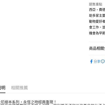
付款後全
２．訂單
銷售重點
３．收到繳
每筆NT$8
西亞‧費德曼
／ATM／
※ 請注意
助多家主
萊爾富取
絡購買商品
動物愛好
先享後付
每筆NT$8
※ 交易是
會工作，
是否繳費成
付款後萊
機會為早
付客戶支
每筆NT$8
【注意事
7-11取貨
１．透過由
商品相關分
交易，需
每筆NT$8
求債權轉
小光點
２．關於
付款後7-1
分享
https://aft
每筆NT$8
３．未成
「AFTE
宅配
任。
４．使用「
每筆NT$1
即時審查
說明
相關推薦
結果請求
國家/地區
５．嚴禁
形，恩沛
士尼繪本系列，永恆之吻經典重現！
動。