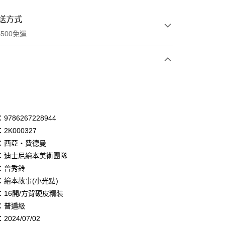
送方式
500免運
次付款
付款
享後付
786267228944
2K000327
FTEE先享後付」】
：西亞‧費德曼
先享後付是「在收到商品之後才付款」的支付方式。 讓您購物簡單
心！
：迪士尼繪本美術團隊
：不需註冊會員、不需綁卡、不需儲值。
：曾秀鈴
：只要手機號碼，簡訊認證，即可結帳。
：繪本故事(小光點)
：先確認商品／服務後，再付款。
：16開/方背硬皮精裝
付款
EE先享後付」結帳流程】
：普遍級
0，滿NT$500(含以上)免運費
方式選擇「AFTEE先享後付」後，將跳轉至「AFTEE先享後
頁面，進行簡訊認證並確認金額後，即可完成結帳。
024/07/02