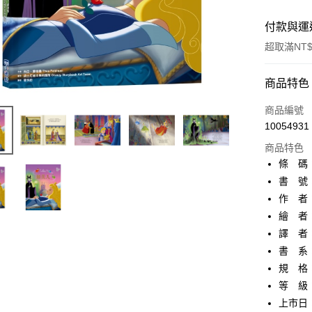
付款與運
超取滿NT$
付款方式
商品特色
信用卡一
商品編號
10054931
超商取貨
商品特色
AFTEE先
條 碼：9
相關說明
書 號：
【關於「A
作 者
ATM付款
AFTEE
便利好安
繪 者
１．簡單
譯 者
２．便利
運送方式
書 系
３．安心
規 格
全家取貨
【「AFT
等 級
每筆NT$8
１．於結帳
付」結帳
上市日：2