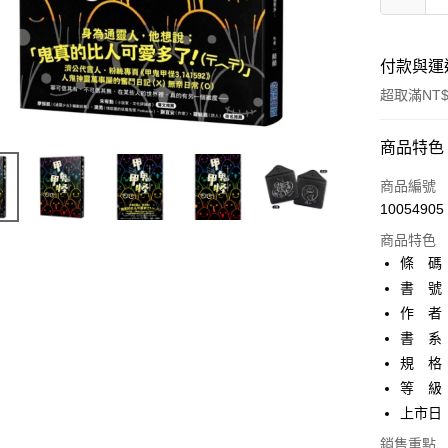
付款與運
超取滿NT$
付款方式
商品特色
信用卡一
商品編號
10054905
超商取貨
商品特色
AFTEE先
條 碼：9
相關說明
書 號：
【關於「A
作 者
ATM付款
AFTEE
便利好安
書 系
１．簡單
規 格：
２．便利
運送方式
等 級
３．安心
上市日：2
全家取貨
【「AFT
每筆NT$8
銷售重點
１．於結帳