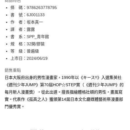
商品特色
相關說明
條 碼：9786263778795
【關於「AFTEE先享後付」】
ATM付款
AFTEE先享後付是「在收到商品之後才付款」的支付方式。 讓您購物簡單
書 號：6J001133
便利好安心！
作 者：坂本真一
１．簡單：不需註冊會員、不需綁卡、不需儲值。
運送方式
譯 者：露露
２．便利：只要手機號碼，簡訊認證，即可結帳。
３．安心：先確認商品／服務後，再付款。
書 系：SPP_青年館
全家取貨付款
規 格：32開/膠裝
每筆NT$80，滿NT$500(含以上)免運費
【「AFTEE先享後付」結帳流程】
１．於結帳方式選擇「AFTEE先享後付」後，將跳轉至「AFTEE先享後付」
等 級：普遍級
付款後全家取貨
結帳頁面，進行簡訊認證並確認金額後，即可完成結帳。
上市日：2024/06/19
２．訂單成立數日內，您將收到繳費通知簡訊。
每筆NT$80，滿NT$500(含以上)免運費
３．收到繳費通知簡訊後14天內，點擊此簡訊中的連結，可透過四大超商／
銷售重點
ATM／網路銀行／等多元方式進行付款，方視為交易完成。
萊爾富取貨付款
※ 請注意：結帳手續完成當下不需立刻繳費，但若您需要取消訂單，請聯絡
日本大阪府出身的男性漫畫家，1990年以《キース!!》入選集英社
每筆NT$80，滿NT$500(含以上)免運費
購買商品的店家。未經商家同意取消之訂單仍視為有效，需透過AFTEE先享
《週刊少年JUMP》第70屆HOP☆STEP賞（《週刊少年JUMP》的
後付繳納相關費用。
每月新人漫畫獎），從此出道。擅長描繪體格壯碩的男性，畫風寫
付款後萊爾富取貨
※ 交易是否成功請以「AFTEE先享後付 」之結帳頁面顯示為準，若有關於
是否繳費成功／繳費後需取消欲退款等相關疑問，請聯繫「AFTEE先享後付
實。代表作《孤高之人》獲頒第14屆日本文化廳媒體藝術祭漫畫部
每筆NT$80，滿NT$500(含以上)免運費
客戶支援中心」
https://netprotections.freshdesk.com/support/home
門優秀賞。
7-11取貨付款
【注意事項】
１．透過由恩沛科技股份有限公司提供之「AFTEE先享後付」服務完成之交
每筆NT$80，滿NT$500(含以上)免運費
易，需依本服務之必要範圍內提供個人資料，並將交易相關給付款項請求債
權轉讓予恩沛科技股份有限公司。