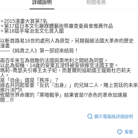
付款後7-11取貨
詳細說明
相關推薦
２．關於個人資料處理事宜，請瀏覽以下網址：
每筆NT$80，滿NT$500(含以上)免運費
https://aftee.tw/terms/#terms3
３．未成年的使用者請事先徵得法定代理人或監護人之同意方可使用
宅配
✧2015漫畫大賞第7名
「AFTEE先享後付」，若未經同意申辦者引起之損失，本公司不負相關責
✧第17屆日本文化廳媒體藝術祭審查委員會推薦作品
任。
每筆NT$100，滿NT$800(含以上)免運費
✧第18屆手塚治虫文化賞入圍
４．使用「AFTEE先享後付」時，將依據個別帳號之用戶狀況，依本公司即
時審查核予不同之上限額度；若仍有額度不足之情形，本公司將視審查結果
國家/地區配送
查看運費
以斬首路易16世的處刑人為原型，另類描繪法國大革命的歷史
請求用戶進行身份認證。
漫畫
５．嚴禁一人註冊多個帳號或使用他人資訊註冊。若發現惡意使用之情形，
——《純真之人》第一部迎來結局！
恩沛科技股份有限公司將有權停止該用戶之使用額度並採取法律行動。
兩百年來互為宿敵的法國與奧地利之間結為同盟，
以此為契機，14歲的安東瓦涅特被安排嫁至法國王室。
瑪莉–喬瑟夫引導王太子妃，而夏爾則協助國王寵姬杜巴莉夫
人。
是「自由」還是「秩序」？
過去共同起誓要「反抗『出身』」的兄妹二人，賭上宮廷的未來
進行決鬥!!
攸關世界命運的「寒暄戰爭」結果會是!?赤色的革命加速展
開…!!!
顯示電腦版詳細說明
客服