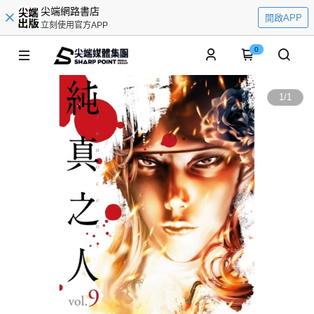
尖端網路書店
開啟APP
立刻使用官方APP
0
1
/
1