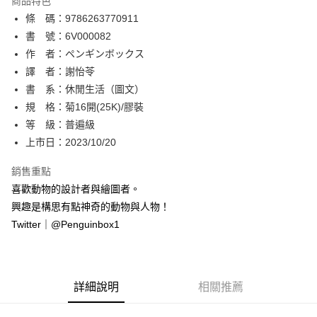
商品特色
相關說明
條 碼：9786263770911
【關於「AFTEE先享後付」】
ATM付款
AFTEE先享後付是「在收到商品之後才付款」的支付方式。 讓您購物簡單
書 號：6V000082
便利好安心！
作 者：ペンギンボックス
１．簡單：不需註冊會員、不需綁卡、不需儲值。
運送方式
譯 者：謝怡苓
２．便利：只要手機號碼，簡訊認證，即可結帳。
３．安心：先確認商品／服務後，再付款。
書 系：休閒生活（圖文）
全家取貨付款
規 格：菊16開(25K)/膠裝
每筆NT$80，滿NT$500(含以上)免運費
【「AFTEE先享後付」結帳流程】
１．於結帳方式選擇「AFTEE先享後付」後，將跳轉至「AFTEE先享後付」
等 級：普遍級
付款後全家取貨
結帳頁面，進行簡訊認證並確認金額後，即可完成結帳。
上市日：2023/10/20
２．訂單成立數日內，您將收到繳費通知簡訊。
每筆NT$80，滿NT$500(含以上)免運費
３．收到繳費通知簡訊後14天內，點擊此簡訊中的連結，可透過四大超商／
銷售重點
ATM／網路銀行／等多元方式進行付款，方視為交易完成。
萊爾富取貨付款
※ 請注意：結帳手續完成當下不需立刻繳費，但若您需要取消訂單，請聯絡
喜歡動物的設計者與繪圖者。
每筆NT$80，滿NT$500(含以上)免運費
購買商品的店家。未經商家同意取消之訂單仍視為有效，需透過AFTEE先享
興趣是構思有點神奇的動物與人物！
後付繳納相關費用。
Twitter｜@Penguinbox1
付款後萊爾富取貨
※ 交易是否成功請以「AFTEE先享後付 」之結帳頁面顯示為準，若有關於
是否繳費成功／繳費後需取消欲退款等相關疑問，請聯繫「AFTEE先享後付
每筆NT$80，滿NT$500(含以上)免運費
客戶支援中心」
https://netprotections.freshdesk.com/support/home
7-11取貨付款
【注意事項】
詳細說明
相關推薦
１．透過由恩沛科技股份有限公司提供之「AFTEE先享後付」服務完成之交
每筆NT$80，滿NT$500(含以上)免運費
易，需依本服務之必要範圍內提供個人資料，並將交易相關給付款項請求債
權轉讓予恩沛科技股份有限公司。