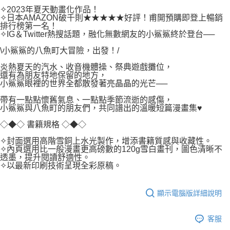
付款後7-11取貨
２．關於個人資料處理事宜，請瀏覽以下網址：
✧2023年夏天動畫化作品！
每筆NT$80，滿NT$500(含以上)免運費
✧日本AMAZON破千則★★★★★好評！甫開預購即登上暢銷
https://aftee.tw/terms/#terms3
排行榜第一名！
３．未成年的使用者請事先徵得法定代理人或監護人之同意方可使用
宅配
✧IG＆Twitter熱搜話題，融化無數網友的小鯊鯊終於登台──
「AFTEE先享後付」，若未經同意申辦者引起之損失，本公司不負相關責
任。
每筆NT$100，滿NT$800(含以上)免運費
\小鯊鯊的八魚町大冒險，出發！/
４．使用「AFTEE先享後付」時，將依據個別帳號之用戶狀況，依本公司即
時審查核予不同之上限額度；若仍有額度不足之情形，本公司將視審查結果
國家/地區配送
查看運費
炎熱夏天的汽水、收音機體操、祭典遊戲攤位，
請求用戶進行身份認證。
還有為朋友特地保留的地方，
５．嚴禁一人註冊多個帳號或使用他人資訊註冊。若發現惡意使用之情形，
小鯊鯊眼裡的世界全都散發著亮晶晶的光芒──
恩沛科技股份有限公司將有權停止該用戶之使用額度並採取法律行動。
帶有一點點懷舊氣息、一點點季節流逝的感傷，
小鯊鯊與八魚町的朋友們，共同譜出的溫暖短篇漫畫集♥
◇◆◇ 書籍規格 ◇◆◇
✧封面選用高階雪銅上水光製作，增添書籍質感與收藏性。
✧內頁選用比一般漫畫更高磅數的120g雪白畫刊，圖色清晰不
透墨，提升閱讀舒適性。
✧以最新印刷技術呈現全彩原稿。
顯示電腦版詳細說明
客服