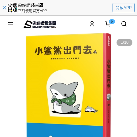
尖端網路書店
開啟APP
立刻使用官方APP
0
1
/
10